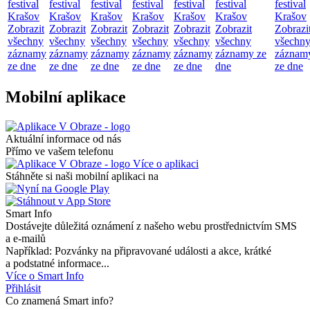
festival
festival
festival
festival
festival
festival
festival
Krašov
Krašov
Krašov
Krašov
Krašov
Krašov
Krašov
Zobrazit
Zobrazit
Zobrazit
Zobrazit
Zobrazit
Zobrazit
Zobrazi
všechny
všechny
všechny
všechny
všechny
všechny
všechn
záznamy
záznamy
záznamy
záznamy
záznamy
záznamy ze
záznam
ze dne
ze dne
ze dne
ze dne
ze dne
dne
ze dne
Mobilní aplikace
Aktuální informace od nás
Přímo ve vašem telefonu
Více o aplikaci
Stáhněte si naši mobilní aplikaci na
Smart Info
Dostávejte důležitá oznámení z našeho webu prostřednictvím SMS
a e-mailů
Například: Pozvánky na připravované události a akce, krátké
a podstatné informace...
Více o Smart Info
Přihlásit
Co znamená Smart info?