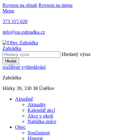
Rovnou na obsah
Rovnou na menu
Menu
373 315 020
info@ou-zahradka.cz
Zahrádka
Hledaný výraz
Hledat
rozšířené vyhledávání
Zahrádka
Hůrky 39, 330 38 Úněšov
Aktuálně
Aktuality
Kalendář akcí
Akce v okolí
Nabídka práce
Obec
Současnost
Historie