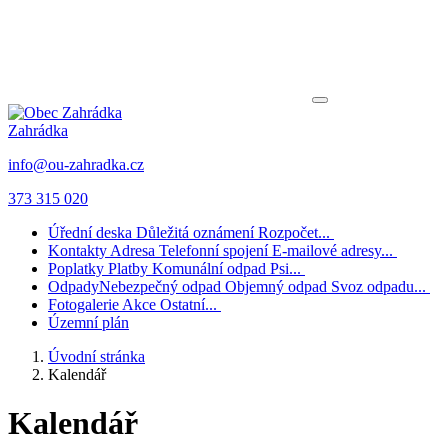
Zahrádka
info@ou-zahradka.cz
373 315 020
Úřední deska
Důležitá oznámení
Rozpočet...
Kontakty
Adresa
Telefonní spojení
E-mailové adresy...
Poplatky
Platby
Komunální odpad
Psi...
Odpady
Nebezpečný odpad
Objemný odpad
Svoz odpadu...
Fotogalerie
Akce
Ostatní...
Územní plán
Úvodní stránka
Kalendář
Kalendář