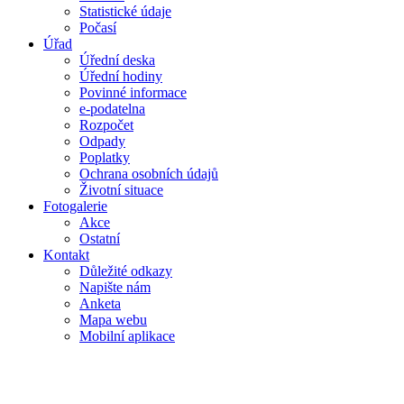
Statistické údaje
Počasí
Úřad
Úřední deska
Úřední hodiny
Povinné informace
e-podatelna
Rozpočet
Odpady
Poplatky
Ochrana osobních údajů
Životní situace
Fotogalerie
Akce
Ostatní
Kontakt
Důležité odkazy
Napište nám
Anketa
Mapa webu
Mobilní aplikace