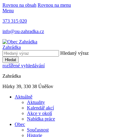
Rovnou na obsah
Rovnou na menu
Menu
373 315 020
info@ou-zahradka.cz
Zahrádka
Hledaný výraz
Hledat
rozšířené vyhledávání
Zahrádka
Hůrky 39, 330 38 Úněšov
Aktuálně
Aktuality
Kalendář akcí
Akce v okolí
Nabídka práce
Obec
Současnost
Historie