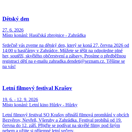
Dětský den
27. 6. 2026
Místo konání:
Hasičská zbrojnice - Zahrádka
Srdečně vás zveme na dětský den, který se koná 27. června 2026 od
14:00 u hasičárny v Zahrádce. Můžete se těšit na odpoledne plné
her, soutěží, skvělého občerstvení a zábavy. Prosíme o předběžnou
registraci dětí na e-mailu zahradka.dendeti@seznam.cz. Těšíme se
na vás!
Letní filmový festival Krašov
19. 6. - 12. 9. 2026
Místo konání:
Letní kino Hůrky - Hůrky
Letní filmový festival SO Krašov přináší filmová promítání v obcích
Bezvěrov, Nevřeň, Všeruby a Zahrádka. Festival probíhá od 19.
června do 12. září. Přijďte se podívat na skvělé filmy pod širým
nebem a užijte si příjemné letní večery.