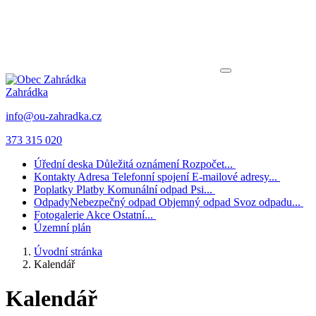
Zahrádka
info@ou-zahradka.cz
373 315 020
Úřední deska
Důležitá oznámení
Rozpočet...
Kontakty
Adresa
Telefonní spojení
E-mailové adresy...
Poplatky
Platby
Komunální odpad
Psi...
Odpady
Nebezpečný odpad
Objemný odpad
Svoz odpadu...
Fotogalerie
Akce
Ostatní...
Územní plán
Úvodní stránka
Kalendář
Kalendář