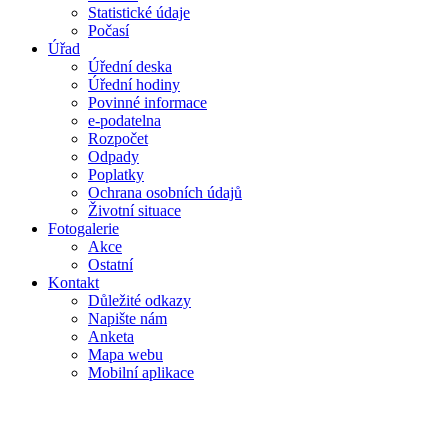
Statistické údaje
Počasí
Úřad
Úřední deska
Úřední hodiny
Povinné informace
e-podatelna
Rozpočet
Odpady
Poplatky
Ochrana osobních údajů
Životní situace
Fotogalerie
Akce
Ostatní
Kontakt
Důležité odkazy
Napište nám
Anketa
Mapa webu
Mobilní aplikace