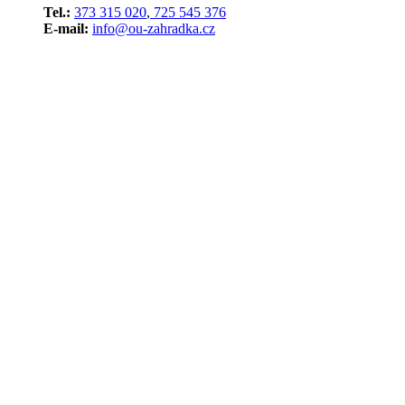
Tel.:
373 315 020
,
725 545 376
E-mail:
info@ou-zahradka.cz