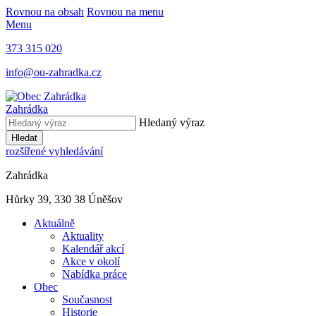
Rovnou na obsah
Rovnou na menu
Menu
373 315 020
info@ou-zahradka.cz
Zahrádka
Hledaný výraz
Hledat
rozšířené vyhledávání
Zahrádka
Hůrky 39, 330 38 Úněšov
Aktuálně
Aktuality
Kalendář akcí
Akce v okolí
Nabídka práce
Obec
Současnost
Historie