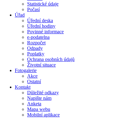
Statistické údaje
Počasí
Úřad
Úřední deska
Úřední hodiny
Povinné informace
e-podatelna
Rozpočet
Odpady
Poplatky
Ochrana osobních údajů
Životní situace
Fotogalerie
Akce
Ostatní
Kontakt
Důležité odkazy
Napište nám
Anketa
Mapa webu
Mobilní aplikace