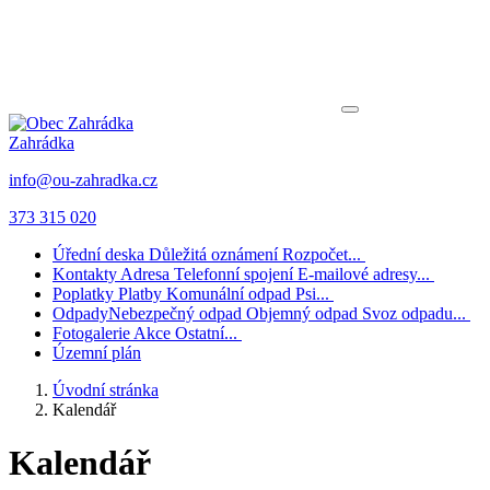
Zahrádka
info@ou-zahradka.cz
373 315 020
Úřední deska
Důležitá oznámení
Rozpočet...
Kontakty
Adresa
Telefonní spojení
E-mailové adresy...
Poplatky
Platby
Komunální odpad
Psi...
Odpady
Nebezpečný odpad
Objemný odpad
Svoz odpadu...
Fotogalerie
Akce
Ostatní...
Územní plán
Úvodní stránka
Kalendář
Kalendář