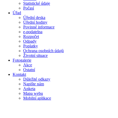
Statistické údaje
Počasí
Úřad
Úřední deska
Úřední hodiny
Povinné informace
e-podatelna
Rozpočet
Odpady
Poplatky
Ochrana osobních údajů
Životní situace
Fotogalerie
Akce
Ostatní
Kontakt
Důležité odkazy
Napište nám
Anketa
Mapa webu
Mobilní aplikace