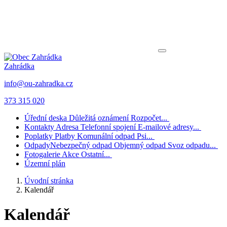
Zahrádka
info@ou-zahradka.cz
373 315 020
Úřední deska
Důležitá oznámení
Rozpočet...
Kontakty
Adresa
Telefonní spojení
E-mailové adresy...
Poplatky
Platby
Komunální odpad
Psi...
Odpady
Nebezpečný odpad
Objemný odpad
Svoz odpadu...
Fotogalerie
Akce
Ostatní...
Územní plán
Úvodní stránka
Kalendář
Kalendář