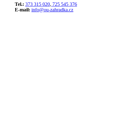
Tel.:
373 315 020
,
725 545 376
E-mail:
info@ou-zahradka.cz