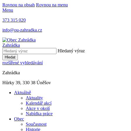
Rovnou na obsah
Rovnou na menu
Menu
373 315 020
info@ou-zahradka.cz
Zahrádka
Hledaný výraz
Hledat
rozšířené vyhledávání
Zahrádka
Hůrky 39, 330 38 Úněšov
Aktuálně
Aktuality
Kalendář akcí
Akce v okolí
Nabídka práce
Obec
Současnost
Historie