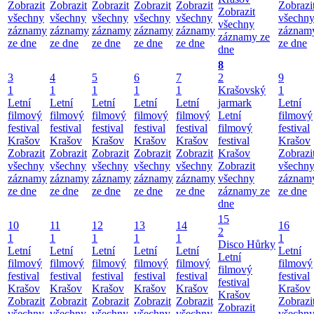
Zobrazit
Zobrazit
Zobrazit
Zobrazit
Zobrazit
Zobrazi
Zobrazit
všechny
všechny
všechny
všechny
všechny
všechn
všechny
záznamy
záznamy
záznamy
záznamy
záznamy
záznam
záznamy ze
ze dne
ze dne
ze dne
ze dne
ze dne
ze dne
dne
8
3
4
5
6
7
2
9
1
1
1
1
1
Krašovský
1
Letní
Letní
Letní
Letní
Letní
jarmark
Letní
filmový
filmový
filmový
filmový
filmový
Letní
filmový
festival
festival
festival
festival
festival
filmový
festival
Krašov
Krašov
Krašov
Krašov
Krašov
festival
Krašov
Zobrazit
Zobrazit
Zobrazit
Zobrazit
Zobrazit
Krašov
Zobrazi
všechny
všechny
všechny
všechny
všechny
Zobrazit
všechn
záznamy
záznamy
záznamy
záznamy
záznamy
všechny
záznam
ze dne
ze dne
ze dne
ze dne
ze dne
záznamy ze
ze dne
dne
15
10
11
12
13
14
16
2
1
1
1
1
1
1
Disco Hůrky
Letní
Letní
Letní
Letní
Letní
Letní
Letní
filmový
filmový
filmový
filmový
filmový
filmový
filmový
festival
festival
festival
festival
festival
festival
festival
Krašov
Krašov
Krašov
Krašov
Krašov
Krašov
Krašov
Zobrazit
Zobrazit
Zobrazit
Zobrazit
Zobrazit
Zobrazi
Zobrazit
všechny
všechny
všechny
všechny
všechny
všechn