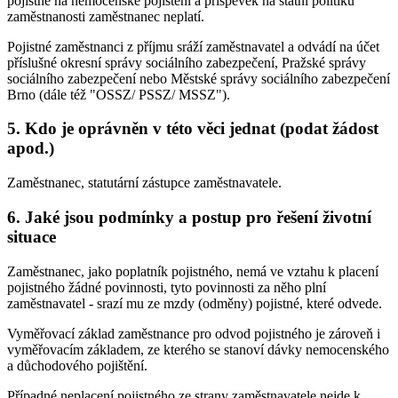
pojistné na nemocenské pojištění a příspěvek na státní politiku
zaměstnanosti zaměstnanec neplatí.
Pojistné zaměstnanci z příjmu sráží zaměstnavatel a odvádí na účet
příslušné okresní správy sociálního zabezpečení, Pražské správy
sociálního zabezpečení nebo Městské správy sociálního zabezpečení
Brno (dále též "OSSZ/ PSSZ/ MSSZ").
5. Kdo je oprávněn v této věci jednat (podat žádost
apod.)
Zaměstnanec, statutární zástupce zaměstnavatele.
6. Jaké jsou podmínky a postup pro řešení životní
situace
Zaměstnanec, jako poplatník pojistného, nemá ve vztahu k placení
pojistného žádné povinnosti, tyto povinnosti za něho plní
zaměstnavatel - srazí mu ze mzdy (odměny) pojistné, které odvede.
Vyměřovací základ zaměstnance pro odvod pojistného je zároveň i
vyměřovacím základem, ze kterého se stanoví dávky nemocenského
a důchodového pojištění.
Případné neplacení pojistného ze strany zaměstnavatele nejde k