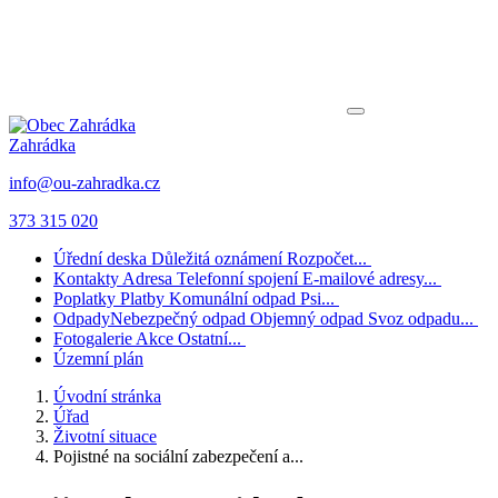
Zahrádka
info@ou-zahradka.cz
373 315 020
Úřední deska
Důležitá oznámení
Rozpočet...
Kontakty
Adresa
Telefonní spojení
E-mailové adresy...
Poplatky
Platby
Komunální odpad
Psi...
Odpady
Nebezpečný odpad
Objemný odpad
Svoz odpadu...
Fotogalerie
Akce
Ostatní...
Územní plán
Úvodní stránka
Úřad
Životní situace
Pojistné na sociální zabezpečení a...