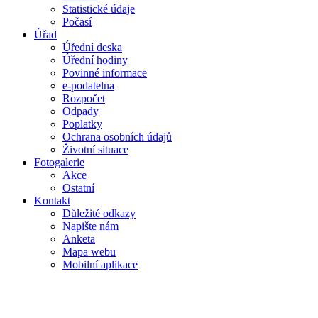
Statistické údaje
Počasí
Úřad
Úřední deska
Úřední hodiny
Povinné informace
e-podatelna
Rozpočet
Odpady
Poplatky
Ochrana osobních údajů
Životní situace
Fotogalerie
Akce
Ostatní
Kontakt
Důležité odkazy
Napište nám
Anketa
Mapa webu
Mobilní aplikace