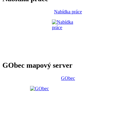
Nabídka práce
GObec mapový server
GObec