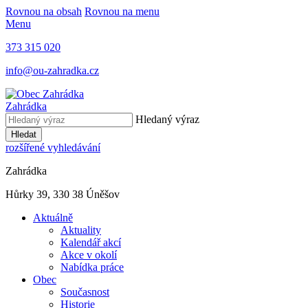
Rovnou na obsah
Rovnou na menu
Menu
373 315 020
info@ou-zahradka.cz
Zahrádka
Hledaný výraz
Hledat
rozšířené vyhledávání
Zahrádka
Hůrky 39, 330 38 Úněšov
Aktuálně
Aktuality
Kalendář akcí
Akce v okolí
Nabídka práce
Obec
Současnost
Historie