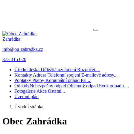
Zahrádka
info@ou-zahradka.cz
373 315 020
Úřední deska
Důležitá oznámení
Rozpočet...
Kontakty
Adresa
Telefonní spojení
E-mailové adresy...
Poplatky
Platby
Komunální odpad
Psi...
Odpady
Nebezpečný odpad
Objemný odpad
Svoz odpadu...
Fotogalerie
Akce
Ostatní...
Územní plán
Úvodní stránka
Obec Zahrádka