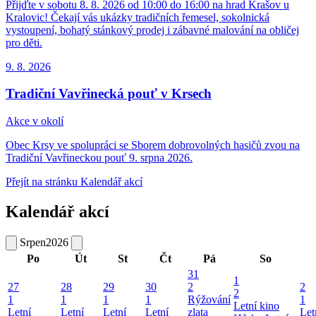
Přijďte v sobotu 8. 8. 2026 od 10:00 do 16:00 na hrad Krašov u
Kralovic! Čekají vás ukázky tradičních řemesel, sokolnická
vystoupení, bohatý stánkový prodej i zábavné malování na obličej
pro děti.
9. 8.
2026
Tradiční Vavřinecká pouť v Krsech
Akce v okolí
Obec Krsy ve spolupráci se Sborem dobrovolných hasičů zvou na
Tradiční Vavřineckou pouť 9. srpna 2026.
Přejít na stránku Kalendář akcí
Kalendář akcí
Srpen
2026
Po
Út
St
Čt
Pá
So
31
1
27
28
29
30
2
2
2
1
1
1
1
Rýžování
1
Letní kino
Letní
Letní
Letní
Letní
zlata
Let