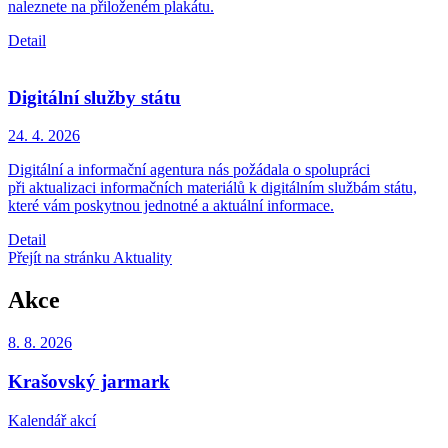
naleznete na přiloženém plakátu.
Detail
Digitální služby státu
24. 4.
2026
Digitální a informační agentura nás požádala o spolupráci
při aktualizaci informačních materiálů k digitálním službám státu,
které vám poskytnou jednotné a aktuální informace.
Detail
Přejít na stránku Aktuality
Akce
8. 8.
2026
Krašovský jarmark
Kalendář akcí