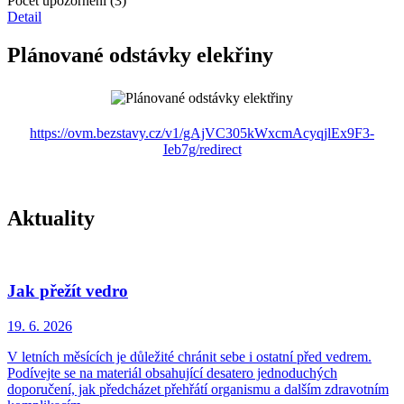
Počet upozornění (3)
Detail
Plánované odstávky elekřiny
https://ovm.bezstavy.cz/v1/gAjVC305kWxcmAcyqjlEx9F3-
Ieb7g/redirect
Aktuality
Jak přežít vedro
19. 6.
2026
V letních měsících je důležité chránit sebe i ostatní před vedrem.
Podívejte se na materiál obsahující desatero jednoduchých
doporučení, jak předcházet přehřátí organismu a dalším zdravotním