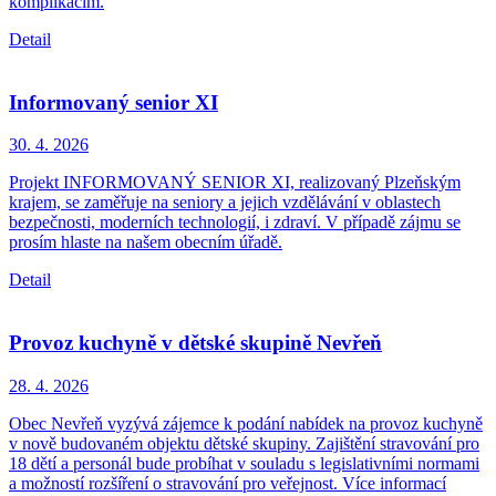
komplikacím.
Detail
Informovaný senior XI
30. 4.
2026
Projekt INFORMOVANÝ SENIOR XI, realizovaný Plzeňským
krajem, se zaměřuje na seniory a jejich vzdělávání v oblastech
bezpečnosti, moderních technologií, i zdraví. V případě zájmu se
prosím hlaste na našem obecním úřadě.
Detail
Provoz kuchyně v dětské skupině Nevřeň
28. 4.
2026
Obec Nevřeň vyzývá zájemce k podání nabídek na provoz kuchyně
v nově budovaném objektu dětské skupiny. Zajištění stravování pro
18 dětí a personál bude probíhat v souladu s legislativními normami
a možností rozšíření o stravování pro veřejnost. Více informací