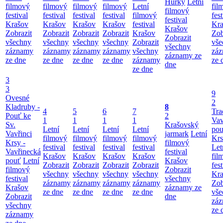
Hůrky
Letní
filmový
filmový
filmový
filmový
Letní
fil
filmový
festival
festival
festival
festival
filmový
fest
festival
Krašov
Krašov
Krašov
Krašov
festival
Kra
Krašov
Zobrazit
Zobrazit
Zobrazit
Zobrazit
Krašov
Zob
Zobrazit
všechny
všechny
všechny
všechny
Zobrazit
vše
všechny
záznamy
záznamy
záznamy
záznamy
všechny
zá
záznamy ze
ze dne
ze dne
ze dne
ze dne
záznamy
ze 
dne
ze dne
3
3
9
Ovesné
2
Kladruby -
8
4
5
6
7
Tra
Pouť ke
2
1
1
1
1
Vav
Sv.
Krašovský
Letní
Letní
Letní
Letní
pou
Vavřinci
jarmark
Letní
filmový
filmový
filmový
filmový
Krs
Krsy -
filmový
festival
festival
festival
festival
Let
Vavřinecká
festival
Krašov
Krašov
Krašov
Krašov
fil
pouť
Letní
Krašov
Zobrazit
Zobrazit
Zobrazit
Zobrazit
fest
filmový
Zobrazit
všechny
všechny
všechny
všechny
Kra
festival
všechny
záznamy
záznamy
záznamy
záznamy
Zob
Krašov
záznamy ze
ze dne
ze dne
ze dne
ze dne
vše
Zobrazit
dne
zá
všechny
ze 
záznamy