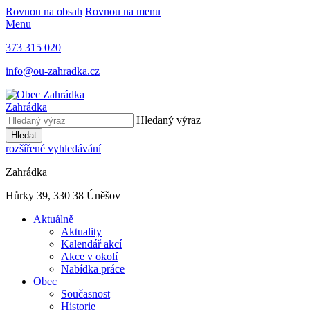
Rovnou na obsah
Rovnou na menu
Menu
373 315 020
info@ou-zahradka.cz
Zahrádka
Hledaný výraz
Hledat
rozšířené vyhledávání
Zahrádka
Hůrky 39, 330 38 Úněšov
Aktuálně
Aktuality
Kalendář akcí
Akce v okolí
Nabídka práce
Obec
Současnost
Historie