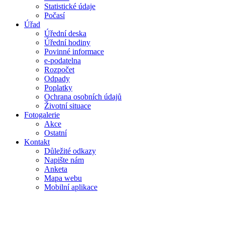
Statistické údaje
Počasí
Úřad
Úřední deska
Úřední hodiny
Povinné informace
e-podatelna
Rozpočet
Odpady
Poplatky
Ochrana osobních údajů
Životní situace
Fotogalerie
Akce
Ostatní
Kontakt
Důležité odkazy
Napište nám
Anketa
Mapa webu
Mobilní aplikace