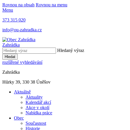
Rovnou na obsah
Rovnou na menu
Menu
373 315 020
info@ou-zahradka.cz
Zahrádka
Hledaný výraz
Hledat
rozšířené vyhledávání
Zahrádka
Hůrky 39, 330 38 Úněšov
Aktuálně
Aktuality
Kalendář akcí
Akce v okolí
Nabídka práce
Obec
Současnost
Historie