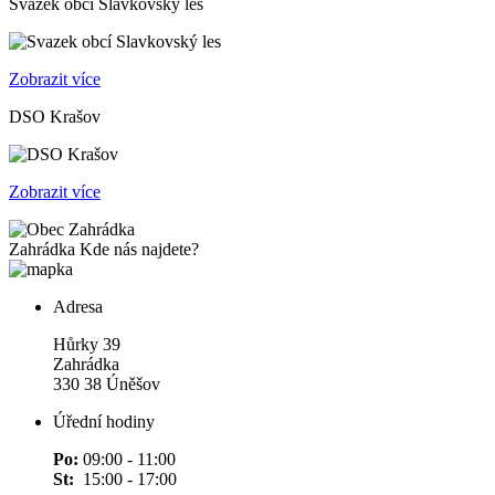
Svazek obcí Slavkovský les
Zobrazit více
DSO Krašov
Zobrazit více
Zahrádka
Kde nás najdete?
Adresa
Hůrky 39
Zahrádka
330 38 Úněšov
Úřední hodiny
Po:
09:00 - 11:00
St:
15:00 - 17:00