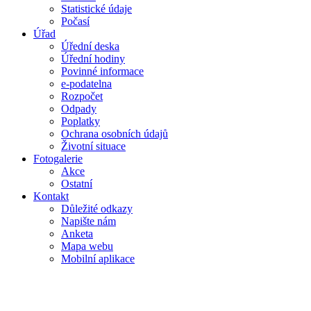
Statistické údaje
Počasí
Úřad
Úřední deska
Úřední hodiny
Povinné informace
e-podatelna
Rozpočet
Odpady
Poplatky
Ochrana osobních údajů
Životní situace
Fotogalerie
Akce
Ostatní
Kontakt
Důležité odkazy
Napište nám
Anketa
Mapa webu
Mobilní aplikace