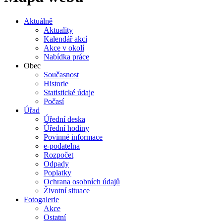
Aktuálně
Aktuality
Kalendář akcí
Akce v okolí
Nabídka práce
Obec
Současnost
Historie
Statistické údaje
Počasí
Úřad
Úřední deska
Úřední hodiny
Povinné informace
e-podatelna
Rozpočet
Odpady
Poplatky
Ochrana osobních údajů
Životní situace
Fotogalerie
Akce
Ostatní