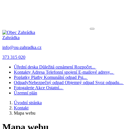
Zahrádka
info@ou-zahradka.cz
373 315 020
Úřední deska
Důležitá oznámení
Rozpočet...
Kontakty
Adresa
Telefonní spojení
E-mailové adresy...
Poplatky
Platby
Komunální odpad
Psi...
Odpady
Nebezpečný odpad
Objemný odpad
Svoz odpadu...
Fotogalerie
Akce
Ostatní...
Územní plán
Úvodní stránka
Kontakt
Mapa webu
Mapa webu