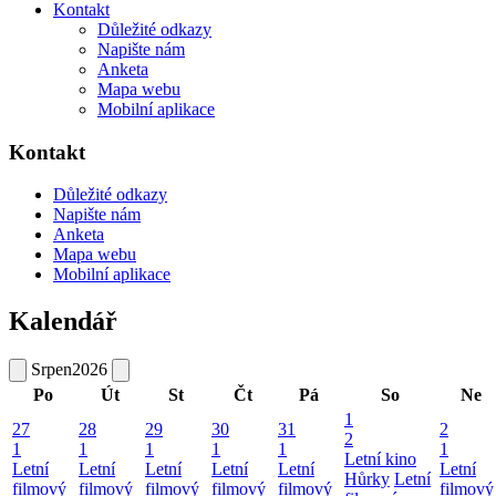
Kontakt
Důležité odkazy
Napište nám
Anketa
Mapa webu
Mobilní aplikace
Kontakt
Důležité odkazy
Napište nám
Anketa
Mapa webu
Mobilní aplikace
Kalendář
Srpen
2026
Po
Út
St
Čt
Pá
So
Ne
1
27
28
29
30
31
2
2
1
1
1
1
1
1
Letní kino
Letní
Letní
Letní
Letní
Letní
Letní
Hůrky
Letní
filmový
filmový
filmový
filmový
filmový
filmový