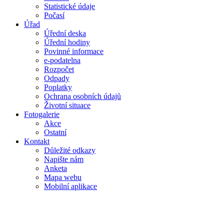
Statistické údaje
Počasí
Úřad
Úřední deska
Úřední hodiny
Povinné informace
e-podatelna
Rozpočet
Odpady
Poplatky
Ochrana osobních údajů
Životní situace
Fotogalerie
Akce
Ostatní
Kontakt
Důležité odkazy
Napište nám
Anketa
Mapa webu
Mobilní aplikace