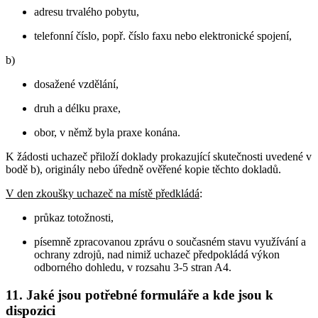
adresu trvalého pobytu,
telefonní číslo, popř. číslo faxu nebo elektronické spojení,
b)
dosažené vzdělání,
druh a délku praxe,
obor, v němž byla praxe konána.
K žádosti uchazeč přiloží doklady prokazující skutečnosti uvedené v
bodě b), originály nebo úředně ověřené kopie těchto dokladů.
V den zkoušky uchazeč na místě předkládá
:
průkaz totožnosti,
písemně zpracovanou zprávu o současném stavu využívání a
ochrany zdrojů, nad nimiž uchazeč předpokládá výkon
odborného dohledu, v rozsahu 3-5 stran A4.
11. Jaké jsou potřebné formuláře a kde jsou k
dispozici