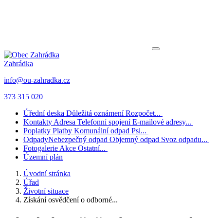
Zahrádka
info@ou-zahradka.cz
373 315 020
Úřední deska
Důležitá oznámení
Rozpočet...
Kontakty
Adresa
Telefonní spojení
E-mailové adresy...
Poplatky
Platby
Komunální odpad
Psi...
Odpady
Nebezpečný odpad
Objemný odpad
Svoz odpadu...
Fotogalerie
Akce
Ostatní...
Územní plán
Úvodní stránka
Úřad
Životní situace
Získání osvědčení o odborné...