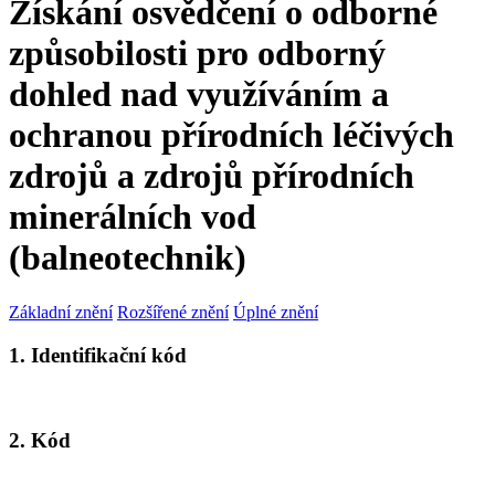
Získání osvědčení o odborné
způsobilosti pro odborný
dohled nad využíváním a
ochranou přírodních léčivých
zdrojů a zdrojů přírodních
minerálních vod
(balneotechnik)
Základní znění
Rozšířené znění
Úplné znění
1. Identifikační kód
2. Kód