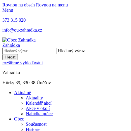
Rovnou na obsah
Rovnou na menu
Menu
373 315 020
info@ou-zahradka.cz
Zahrádka
Hledaný výraz
Hledat
rozšířené vyhledávání
Zahrádka
Hůrky 39, 330 38 Úněšov
Aktuálně
Aktuality
Kalendář akcí
Akce v okolí
Nabídka práce
Obec
Současnost
Historie