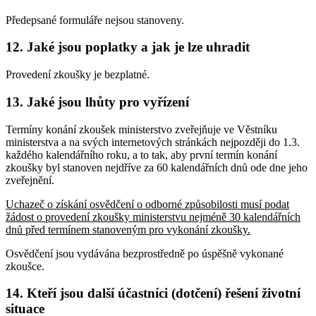
Předepsané formuláře nejsou stanoveny.
12. Jaké jsou poplatky a jak je lze uhradit
Provedení zkoušky je bezplatné.
13. Jaké jsou lhůty pro vyřízení
Termíny konání zkoušek ministerstvo zveřejňuje ve Věstníku
ministerstva a na svých internetových stránkách nejpozději do 1.3.
každého kalendářního roku, a to tak, aby první termín konání
zkoušky byl stanoven nejdříve za 60 kalendářních dnů ode dne jeho
zveřejnění.
Uchazeč o získání osvědčení o odborné způsobilosti musí podat
žádost o provedení zkoušky ministerstvu nejméně 30 kalendářních
dnů před termínem stanoveným pro vykonání zkoušky.
Osvědčení jsou vydávána bezprostředně po úspěšně vykonané
zkoušce.
14. Kteří jsou další účastníci (dotčení) řešení životní
situace