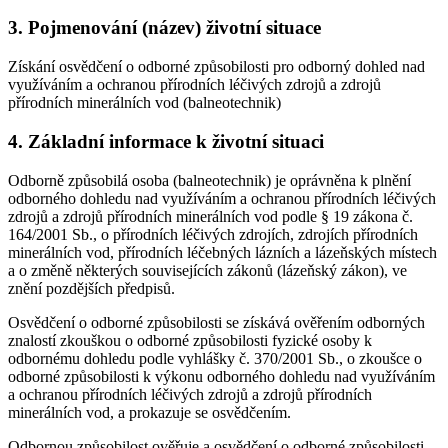
3. Pojmenování (název) životní situace
Získání osvědčení o odborné způsobilosti pro odborný dohled nad
využíváním a ochranou přírodních léčivých zdrojů a zdrojů
přírodních minerálních vod (balneotechnik)
4. Základní informace k životní situaci
Odborně způsobilá osoba (balneotechnik) je oprávněna k plnění
odborného dohledu nad využíváním a ochranou přírodních léčivých
zdrojů a zdrojů přírodních minerálních vod podle § 19 zákona č.
164/2001 Sb., o přírodních léčivých zdrojích, zdrojích přírodních
minerálních vod, přírodních léčebných lázních a lázeňských místech
a o změně některých souvisejících zákonů (lázeňský zákon), ve
znění pozdějších předpisů.
Osvědčení o odborné způsobilosti se získává ověřením odborných
znalostí zkouškou o odborné způsobilosti fyzické osoby k
odbornému dohledu podle vyhlášky č. 370/2001 Sb., o zkoušce o
odborné způsobilosti k výkonu odborného dohledu nad využíváním
a ochranou přírodních léčivých zdrojů a zdrojů přírodních
minerálních vod, a prokazuje se osvědčením.
Odbornou způsobilost ověřuje a osvědčení o odborné způsobilosti