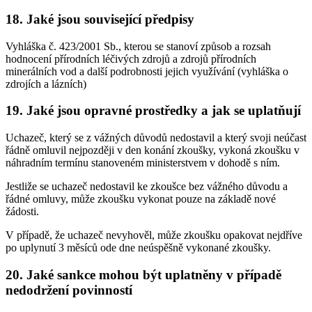
18. Jaké jsou související předpisy
Vyhláška č. 423/2001 Sb., kterou se stanoví způsob a rozsah
hodnocení přírodních léčivých zdrojů a zdrojů přírodních
minerálních vod a další podrobnosti jejich využívání (vyhláška o
zdrojích a lázních)
19. Jaké jsou opravné prostředky a jak se uplatňují
Uchazeč, který se z vážných důvodů nedostavil a který svoji neúčast
řádně omluvil nejpozději v den konání zkoušky, vykoná zkoušku v
náhradním termínu stanoveném ministerstvem v dohodě s ním.
Jestliže se uchazeč nedostavil ke zkoušce bez vážného důvodu a
řádné omluvy, může zkoušku vykonat pouze na základě nové
žádosti.
V případě, že uchazeč nevyhověl, může zkoušku opakovat nejdříve
po uplynutí 3 měsíců ode dne neúspěšně vykonané zkoušky.
20. Jaké sankce mohou být uplatněny v případě
nedodržení povinností