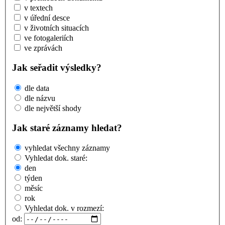
v textech
v úřední desce
v životních situacích
ve fotogaleriích
ve zprávách
Jak seřadit výsledky?
dle data
dle názvu
dle největší shody
Jak staré záznamy hledat?
vyhledat všechny záznamy
Vyhledat dok. staré:
den
týden
měsíc
rok
Vyhledat dok. v rozmezí:
od: