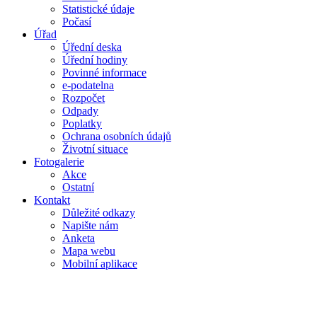
Statistické údaje
Počasí
Úřad
Úřední deska
Úřední hodiny
Povinné informace
e-podatelna
Rozpočet
Odpady
Poplatky
Ochrana osobních údajů
Životní situace
Fotogalerie
Akce
Ostatní
Kontakt
Důležité odkazy
Napište nám
Anketa
Mapa webu
Mobilní aplikace