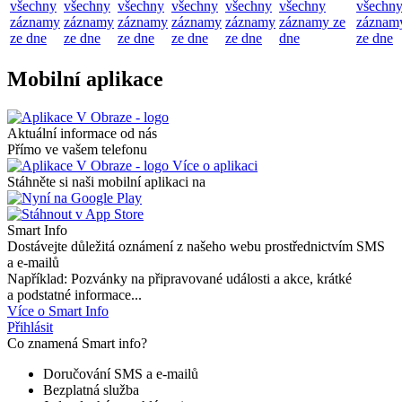
všechny
všechny
všechny
všechny
všechny
všechny
všechn
záznamy
záznamy
záznamy
záznamy
záznamy
záznamy ze
záznam
ze dne
ze dne
ze dne
ze dne
ze dne
dne
ze dne
Mobilní aplikace
Aktuální informace od nás
Přímo ve vašem telefonu
Více o aplikaci
Stáhněte si naši mobilní aplikaci na
Smart Info
Dostávejte důležitá oznámení z našeho webu prostřednictvím SMS
a e-mailů
Například: Pozvánky na připravované události a akce, krátké
a podstatné informace...
Více o Smart Info
Přihlásit
Co znamená Smart info?
Doručování SMS a e-mailů
Bezplatná služba