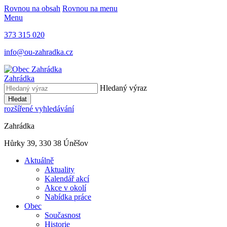
Rovnou na obsah
Rovnou na menu
Menu
373 315 020
info@ou-zahradka.cz
Zahrádka
Hledaný výraz
Hledat
rozšířené vyhledávání
Zahrádka
Hůrky 39, 330 38 Úněšov
Aktuálně
Aktuality
Kalendář akcí
Akce v okolí
Nabídka práce
Obec
Současnost
Historie