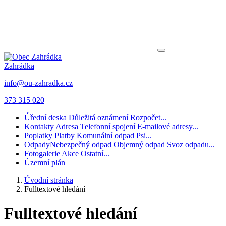
Zahrádka
info@ou-zahradka.cz
373 315 020
Úřední deska
Důležitá oznámení
Rozpočet...
Kontakty
Adresa
Telefonní spojení
E-mailové adresy...
Poplatky
Platby
Komunální odpad
Psi...
Odpady
Nebezpečný odpad
Objemný odpad
Svoz odpadu...
Fotogalerie
Akce
Ostatní...
Územní plán
Úvodní stránka
Fulltextové hledání
Fulltextové hledání