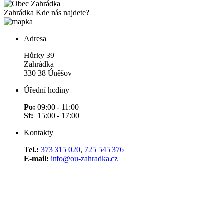
Zahrádka
Kde nás najdete?
Adresa
Hůrky 39
Zahrádka
330 38 Úněšov
Úřední hodiny
Po:
09:00 - 11:00
St:
15:00 - 17:00
Kontakty
Tel.:
373 315 020
,
725 545 376
E-mail:
info@ou-zahradka.cz