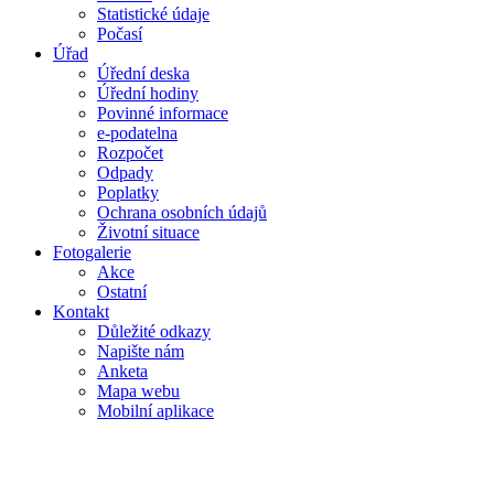
Statistické údaje
Počasí
Úřad
Úřední deska
Úřední hodiny
Povinné informace
e-podatelna
Rozpočet
Odpady
Poplatky
Ochrana osobních údajů
Životní situace
Fotogalerie
Akce
Ostatní
Kontakt
Důležité odkazy
Napište nám
Anketa
Mapa webu
Mobilní aplikace