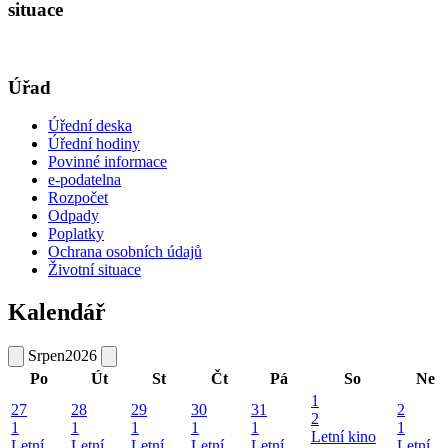
situace
Úřad
Úřední deska
Úřední hodiny
Povinné informace
e-podatelna
Rozpočet
Odpady
Poplatky
Ochrana osobních údajů
Životní situace
Kalendář
Srpen
2026
Po
Út
St
Čt
Pá
So
Ne
1
27
28
29
30
31
2
2
1
1
1
1
1
1
Letní kino
Letní
Letní
Letní
Letní
Letní
Letní