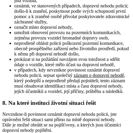
jiná vozidla,
oznámit, ve stanovených případech, dopravní nehodu policii;
došlo-li k zranění, poskytnout podle svých schopností první
pomoc a k zraněné osobě přivolat poskytovatele zdravotnické
záchranné služby,
označit místo dopravní nehody,
umožnit obnovení provozu na pozemních komunikacích,
zejména provozu vozidel hromadné dopravy osob,
neprodleně ohlásit policii poškození pozemní komunikace,
obecně prospěšného zařízení nebo životního prostředí, pokud
k němu při dopravní nehodě došlo,
prokázat si na požádání navzájem svou totožnost a sdělit
údaje o vozidle, které mělo účast na dopravní nehodě,
v případech, kdy nevznikne povinnost oznámit dopravní
nehodu policii, sepsat společný
záznam o dopravní nehodě
,
který podepíší a neprodleně předají pojistiteli; tento záznam
musí obsahovat identifikaci místa a času dopravní nehody,
jejích účastníků a vozidel, její příčiny, průběhu a následků.
8. Na které instituci životní situaci řešit
Nevznikne-li povinnost oznámit dopravní nehodu policii, jste
oprávněni řešit situaci sami přímo na místě dopravní nehody.
Dále je možné obrátit se na pojišťovny, u kterých jsou účastníci
dopravní nehody pojištěni.