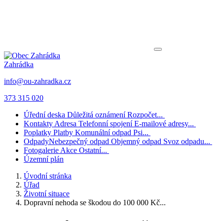
Zahrádka
info@ou-zahradka.cz
373 315 020
Úřední deska
Důležitá oznámení
Rozpočet...
Kontakty
Adresa
Telefonní spojení
E-mailové adresy...
Poplatky
Platby
Komunální odpad
Psi...
Odpady
Nebezpečný odpad
Objemný odpad
Svoz odpadu...
Fotogalerie
Akce
Ostatní...
Územní plán
Úvodní stránka
Úřad
Životní situace
Dopravní nehoda se škodou do 100 000 Kč...