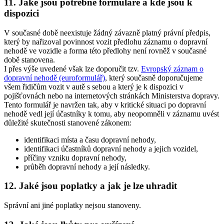
11. Jaké jsou potřebné formuláře a kde jsou k
dispozici
V současné době neexistuje žádný závazně platný právní předpis,
který by nařizoval povinnost vozit předlohu záznamu o dopravní
nehodě ve vozidle a forma této předlohy není rovněž v současné
době stanovena.
I přes výše uvedené však lze doporučit tzv.
Evropský záznam o
dopravní nehodě (euroformulář)
, který současně doporučujeme
všem řidičům vozit v autě s sebou a který je k dispozici v
pojišťovnách nebo na internetových stránkách Ministerstva dopravy.
Tento formulář je navržen tak, aby v kritické situaci po dopravní
nehodě vedl její účastníky k tomu, aby neopomněli v záznamu uvést
důležité skutečnosti stanovené zákonem:
identifikaci místa a času dopravní nehody,
identifikaci účastníků dopravní nehody a jejich vozidel,
příčiny vzniku dopravní nehody,
průběh dopravní nehody a její následky.
12. Jaké jsou poplatky a jak je lze uhradit
Správní ani jiné poplatky nejsou stanoveny.