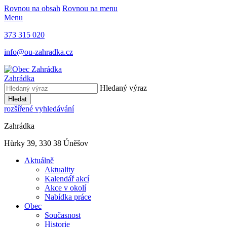
Rovnou na obsah
Rovnou na menu
Menu
373 315 020
info@ou-zahradka.cz
Zahrádka
Hledaný výraz
Hledat
rozšířené vyhledávání
Zahrádka
Hůrky 39, 330 38 Úněšov
Aktuálně
Aktuality
Kalendář akcí
Akce v okolí
Nabídka práce
Obec
Současnost
Historie