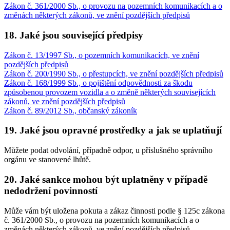
Zákon č. 361/2000 Sb., o provozu na pozemních komunikacích a o
změnách některých zákonů, ve znění pozdějších předpisů
18. Jaké jsou související předpisy
Zákon č. 13/1997 Sb., o pozemních komunikacích, ve znění
pozdějších předpisů
Zákon č. 200/1990 Sb., o přestupcích, ve znění pozdějších předpisů
Zákon č. 168/1999 Sb., o pojištění odpovědnosti za škodu
způsobenou provozem vozidla a o změně některých souvisejících
zákonů, ve znění pozdějších předpisů
Zákon č. 89/2012 Sb., občanský zákoník
19. Jaké jsou opravné prostředky a jak se uplatňují
Můžete podat odvolání, případně odpor, u příslušného správního
orgánu ve stanovené lhůtě.
20. Jaké sankce mohou být uplatněny v případě
nedodržení povinností
Může vám být uložena pokuta a zákaz činnosti podle § 125c zákona
č. 361/2000 Sb., o provozu na pozemních komunikacích a o
změnách některých zákonů, ve znění pozdějších předpisů.