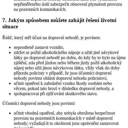
nepřiměřeného úsilí zabezpečit obnovení plynulosti provozu
na pozemních komunikacích.
7. Jakým způsobem můžete zahájit řešení životní
situace
Řidič, který měl účast na dopravní nehodě, je povinen:
neprodleně zastavit vozidlo,
zdržet se požití alkoholického nápoje a užití jiné návykové
látky po dopravní nehodě po dobu, do kdy by to bylo na újmu
zjištění, zda před jízdou nebo během jízdy požil alkoholický
nápoj nebo užil jinou návykovou látku, vždy však do doby
příjezdu policisty v případě, že jsou účastníci dopravní
nehody povinni ohlásit dopravní nehodu policistovi,
učinit opatření k zabránění vzniku škody osobám nebo
věcem, pokud tato hrozí v důsledku dopravní nehody, a
spolupracovat při zjišťování skutkového stavu.
Účastníci dopravní nehody jsou povinni:
učinit vhodná opatření, aby nebyla ohrožena bezpečnost
provozu na pozemních komunikacích v místě dopravní
nehody; vyžadují-li to okolnosti jsou oprávněni zastavovat