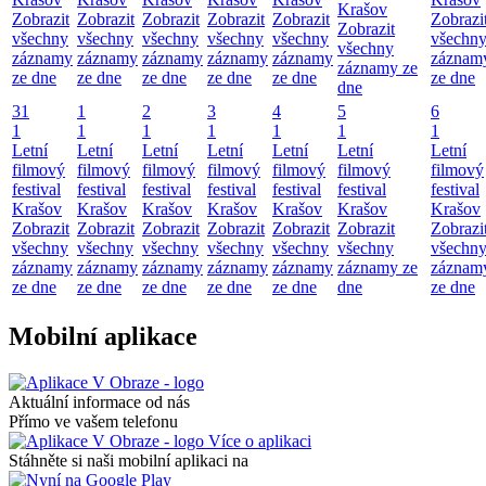
Krašov
Zobrazit
Zobrazit
Zobrazit
Zobrazit
Zobrazit
Zobrazi
Zobrazit
všechny
všechny
všechny
všechny
všechny
všechn
všechny
záznamy
záznamy
záznamy
záznamy
záznamy
záznam
záznamy ze
ze dne
ze dne
ze dne
ze dne
ze dne
ze dne
dne
31
1
2
3
4
5
6
1
1
1
1
1
1
1
Letní
Letní
Letní
Letní
Letní
Letní
Letní
filmový
filmový
filmový
filmový
filmový
filmový
filmový
festival
festival
festival
festival
festival
festival
festival
Krašov
Krašov
Krašov
Krašov
Krašov
Krašov
Krašov
Zobrazit
Zobrazit
Zobrazit
Zobrazit
Zobrazit
Zobrazit
Zobrazi
všechny
všechny
všechny
všechny
všechny
všechny
všechn
záznamy
záznamy
záznamy
záznamy
záznamy
záznamy ze
záznam
ze dne
ze dne
ze dne
ze dne
ze dne
dne
ze dne
Mobilní aplikace
Aktuální informace od nás
Přímo ve vašem telefonu
Více o aplikaci
Stáhněte si naši mobilní aplikaci na