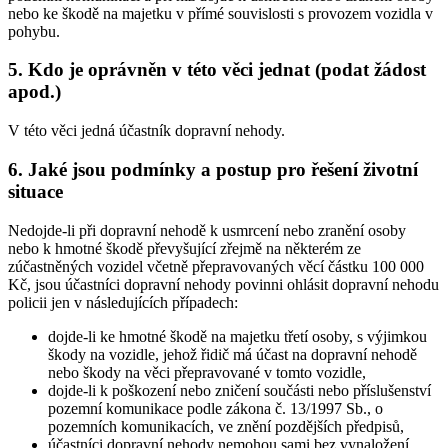
nebo ke škodě na majetku v přímé souvislosti s provozem vozidla v
pohybu.
5. Kdo je oprávněn v této věci jednat (podat žádost
apod.)
V této věci jedná účastník dopravní nehody.
6. Jaké jsou podmínky a postup pro řešení životní
situace
Nedojde-li při dopravní nehodě k usmrcení nebo zranění osoby
nebo k hmotné škodě převyšující zřejmě na některém ze
zúčastněných vozidel včetně přepravovaných věcí částku 100 000
Kč, jsou účastníci dopravní nehody povinni ohlásit dopravní nehodu
policii jen v následujících případech:
dojde-li ke hmotné škodě na majetku třetí osoby, s výjimkou
škody na vozidle, jehož řidič má účast na dopravní nehodě
nebo škody na věci přepravované v tomto vozidle,
dojde-li k poškození nebo zničení součásti nebo příslušenství
pozemní komunikace podle zákona č. 13/1997 Sb., o
pozemních komunikacích, ve znění pozdějších předpisů,
účastníci dopravní nehody nemohou sami bez vynaložení