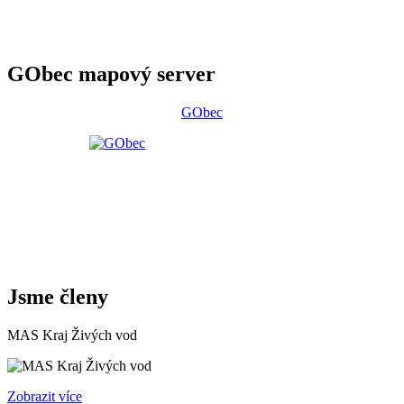
GObec mapový server
GObec
Jsme členy
MAS Kraj Živých vod
Zobrazit více