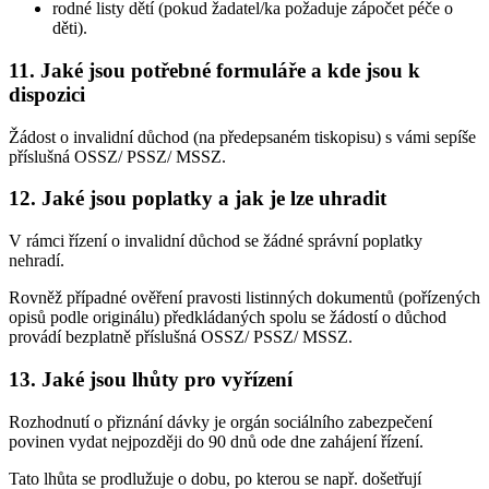
rodné listy dětí (pokud žadatel/ka požaduje zápočet péče o
děti).
11. Jaké jsou potřebné formuláře a kde jsou k
dispozici
Žádost o invalidní důchod (na předepsaném tiskopisu) s vámi sepíše
příslušná OSSZ/ PSSZ/ MSSZ.
12. Jaké jsou poplatky a jak je lze uhradit
V rámci řízení o invalidní důchod se žádné správní poplatky
nehradí.
Rovněž případné ověření pravosti listinných dokumentů (pořízených
opisů podle originálu) předkládaných spolu se žádostí o důchod
provádí bezplatně příslušná OSSZ/ PSSZ/ MSSZ.
13. Jaké jsou lhůty pro vyřízení
Rozhodnutí o přiznání dávky je orgán sociálního zabezpečení
povinen vydat nejpozději do 90 dnů ode dne zahájení řízení.
Tato lhůta se prodlužuje o dobu, po kterou se např. došetřují