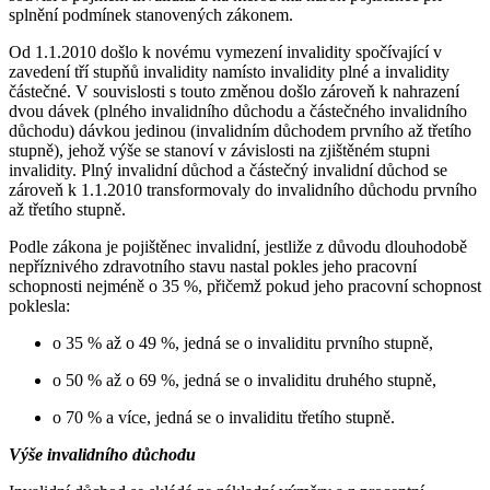
splnění podmínek stanovených zákonem.
Od 1.1.2010 došlo k novému vymezení invalidity spočívající v
zavedení tří stupňů invalidity namísto invalidity plné a invalidity
částečné. V souvislosti s touto změnou došlo zároveň k nahrazení
dvou dávek (plného invalidního důchodu a částečného invalidního
důchodu) dávkou jedinou (invalidním důchodem prvního až třetího
stupně), jehož výše se stanoví v závislosti na zjištěném stupni
invalidity. Plný invalidní důchod a částečný invalidní důchod se
zároveň k 1.1.2010 transformovaly do invalidního důchodu prvního
až třetího stupně.
Podle zákona je pojištěnec invalidní, jestliže z důvodu dlouhodobě
nepříznivého zdravotního stavu nastal pokles jeho pracovní
schopnosti nejméně o 35 %, přičemž pokud jeho pracovní schopnost
poklesla:
o 35 % až o 49 %, jedná se o invaliditu prvního stupně,
o 50 % až o 69 %, jedná se o invaliditu druhého stupně,
o 70 % a více, jedná se o invaliditu třetího stupně.
Výše invalidního důchodu