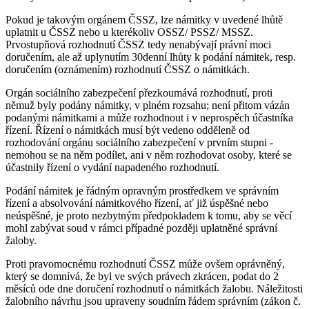
Pokud je takovým orgánem ČSSZ, lze námitky v uvedené lhůtě
uplatnit u ČSSZ nebo u kterékoliv OSSZ/ PSSZ/ MSSZ.
Prvostupňová rozhodnutí ČSSZ tedy nenabývají právní moci
doručením, ale až uplynutím 30denní lhůty k podání námitek, resp.
doručením (oznámením) rozhodnutí ČSSZ o námitkách.
Orgán sociálního zabezpečení přezkoumává rozhodnutí, proti
němuž byly podány námitky, v plném rozsahu; není přitom vázán
podanými námitkami a může rozhodnout i v neprospěch účastníka
řízení. Řízení o námitkách musí být vedeno odděleně od
rozhodování orgánu sociálního zabezpečení v prvním stupni -
nemohou se na něm podílet, ani v něm rozhodovat osoby, které se
účastnily řízení o vydání napadeného rozhodnutí.
Podání námitek je řádným opravným prostředkem ve správním
řízení a absolvování námitkového řízení, ať již úspěšné nebo
neúspěšné, je proto nezbytným předpokladem k tomu, aby se věcí
mohl zabývat soud v rámci případné později uplatněné správní
žaloby.
Proti pravomocnému rozhodnutí ČSSZ může ovšem oprávněný,
který se domnívá, že byl ve svých právech zkrácen, podat do 2
měsíců ode dne doručení rozhodnutí o námitkách žalobu. Náležitosti
žalobního návrhu jsou upraveny soudním řádem správním (zákon č.