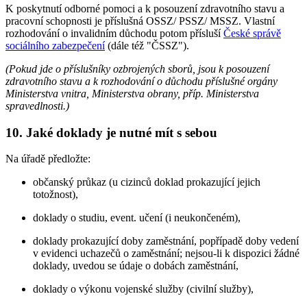
K poskytnutí odborné pomoci a k posouzení zdravotního stavu a
pracovní schopnosti je příslušná OSSZ/ PSSZ/ MSSZ. Vlastní
rozhodování o invalidním důchodu potom přísluší
České správě
sociálního zabezpečení
(dále též "ČSSZ").
(Pokud jde o příslušníky ozbrojených sborů, jsou k posouzení
zdravotního stavu a k rozhodování o důchodu příslušné orgány
Ministerstva vnitra, Ministerstva obrany, příp. Ministerstva
spravedlnosti.)
10. Jaké doklady je nutné mít s sebou
Na úřadě předložte:
občanský průkaz (u cizinců doklad prokazující jejich
totožnost),
doklady o studiu, event. učení (i neukončeném),
doklady prokazující doby zaměstnání, popřípadě doby vedení
v evidenci uchazečů o zaměstnání; nejsou-li k dispozici žádné
doklady, uvedou se údaje o dobách zaměstnání,
doklady o výkonu vojenské služby (civilní služby),