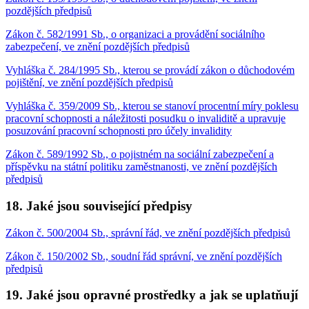
pozdějších předpisů
Zákon č. 582/1991 Sb., o organizaci a provádění sociálního
zabezpečení, ve znění pozdějších předpisů
Vyhláška č. 284/1995 Sb., kterou se provádí zákon o důchodovém
pojištění, ve znění pozdějších předpisů
Vyhláška č. 359/2009 Sb., kterou se stanoví procentní míry poklesu
pracovní schopnosti a náležitosti posudku o invaliditě a upravuje
posuzování pracovní schopnosti pro účely invalidity
Zákon č. 589/1992 Sb., o pojistném na sociální zabezpečení a
příspěvku na státní politiku zaměstnanosti, ve znění pozdějších
předpisů
18. Jaké jsou související předpisy
Zákon č. 500/2004 Sb., správní řád, ve znění pozdějších předpisů
Zákon č. 150/2002 Sb., soudní řád správní, ve znění pozdějších
předpisů
19. Jaké jsou opravné prostředky a jak se uplatňují