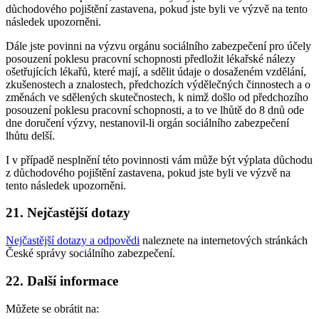
důchodového pojištění zastavena, pokud jste byli ve výzvě na tento
následek upozorněni.
Dále jste povinni na výzvu orgánu sociálního zabezpečení pro účely
posouzení poklesu pracovní schopnosti předložit lékařské nálezy
ošetřujících lékařů, které mají, a sdělit údaje o dosaženém vzdělání,
zkušenostech a znalostech, předchozích výdělečných činnostech a o
změnách ve sdělených skutečnostech, k nimž došlo od předchozího
posouzení poklesu pracovní schopnosti, a to ve lhůtě do 8 dnů ode
dne doručení výzvy, nestanovil-li orgán sociálního zabezpečení
lhůtu delší.
I v případě nesplnění této povinnosti vám může být výplata důchodu
z důchodového pojištění zastavena, pokud jste byli ve výzvě na
tento následek upozorněni.
21. Nejčastější dotazy
Nejčastější dotazy a odpovědi
naleznete na internetových stránkách
České správy sociálního zabezpečení.
22. Další informace
Můžete se obrátit na: