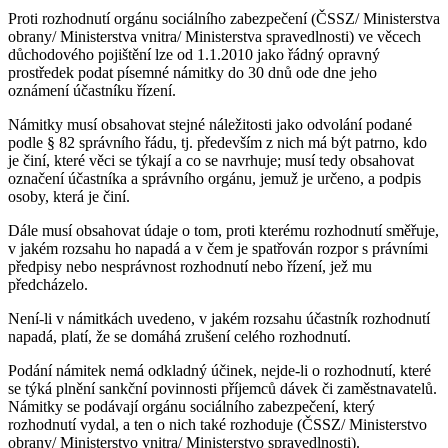
Proti rozhodnutí orgánu sociálního zabezpečení (ČSSZ/ Ministerstva
obrany/ Ministerstva vnitra/ Ministerstva spravedlnosti) ve věcech
důchodového pojištění lze od 1.1.2010 jako řádný opravný
prostředek podat písemné námitky do 30 dnů ode dne jeho
oznámení účastníku řízení.
Námitky musí obsahovat stejné náležitosti jako odvolání podané
podle § 82 správního řádu, tj. především z nich má být patrno, kdo
je činí, které věci se týkají a co se navrhuje; musí tedy obsahovat
označení účastníka a správního orgánu, jemuž je určeno, a podpis
osoby, která je činí.
Dále musí obsahovat údaje o tom, proti kterému rozhodnutí směřuje,
v jakém rozsahu ho napadá a v čem je spatřován rozpor s právními
předpisy nebo nesprávnost rozhodnutí nebo řízení, jež mu
předcházelo.
Není-li v námitkách uvedeno, v jakém rozsahu účastník rozhodnutí
napadá, platí, že se domáhá zrušení celého rozhodnutí.
Podání námitek nemá odkladný účinek, nejde-li o rozhodnutí, které
se týká plnění sankční povinnosti příjemců dávek či zaměstnavatelů.
Námitky se podávají orgánu sociálního zabezpečení, který
rozhodnutí vydal, a ten o nich také rozhoduje (ČSSZ/ Ministerstvo
obrany/ Ministerstvo vnitra/ Ministerstvo spravedlnosti).