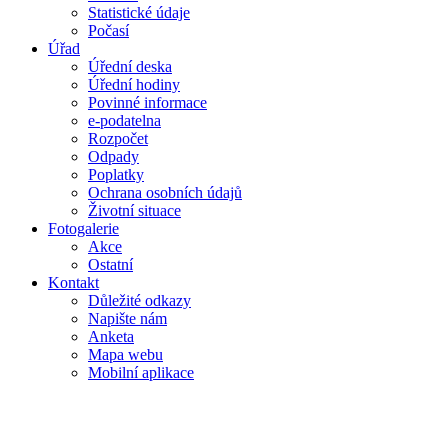
Statistické údaje
Počasí
Úřad
Úřední deska
Úřední hodiny
Povinné informace
e-podatelna
Rozpočet
Odpady
Poplatky
Ochrana osobních údajů
Životní situace
Fotogalerie
Akce
Ostatní
Kontakt
Důležité odkazy
Napište nám
Anketa
Mapa webu
Mobilní aplikace