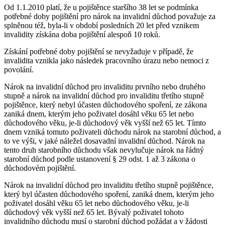
Od 1.1.2010 platí, že u pojištěnce staršího 38 let se podmínka
potřebné doby pojištění pro nárok na invalidní důchod považuje za
splněnou též, byla-li v období posledních 20 let před vznikem
invalidity získána doba pojištění alespoň 10 roků.
Získání potřebné doby pojištění se nevyžaduje v případě, že
invalidita vznikla jako následek pracovního úrazu nebo nemoci z
povolání.
Nárok na invalidní důchod pro invaliditu prvního nebo druhého
stupně a nárok na invalidní důchod pro invaliditu třetího stupně
pojištěnce, který nebyl účasten důchodového spoření, ze zákona
zaniká dnem, kterým jeho poživatel dosáhl věku 65 let nebo
důchodového věku, je-li důchodový věk vyšší než 65 let. Tímto
dnem vzniká tomuto poživateli důchodu nárok na starobní důchod, a
to ve výši, v jaké náležel dosavadní invalidní důchod. Nárok na
tento druh starobního důchodu však nevylučuje nárok na řádný
starobní důchod podle ustanovení § 29 odst. 1 až 3 zákona o
důchodovém pojištění.
Nárok na invalidní důchod pro invaliditu třetího stupně pojištěnce,
který byl účasten důchodového spoření, zaniká dnem, kterým jeho
poživatel dosáhl věku 65 let nebo důchodového věku, je-li
důchodový věk vyšší než 65 let. Bývalý poživatel tohoto
invalidního důchodu musí o starobní důchod požádat a v žádosti