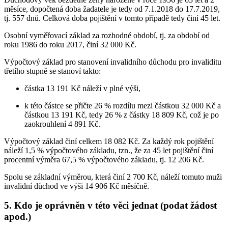
měsíce, dopočtená doba žadatele je tedy od 7.1.2018 do 17.7.2019,
tj. 557 dnů. Celková doba pojištění v tomto případě tedy činí 45 let.
Osobní vyměřovací základ za rozhodné období, tj. za období od
roku 1986 do roku 2017, činí 32 000 Kč.
Výpočtový základ pro stanovení invalidního důchodu pro invaliditu
třetího stupně se stanoví takto:
částka 13 191 Kč náleží v plné výši,
k této částce se přičte 26 % rozdílu mezi částkou 32 000 Kč a
částkou 13 191 Kč, tedy 26 % z částky 18 809 Kč, což je po
zaokrouhlení 4 891 Kč.
Výpočtový základ činí celkem 18 082 Kč. Za každý rok pojištění
náleží 1,5 % výpočtového základu, tzn., že za 45 let pojištění činí
procentní výměra 67,5 % výpočtového základu, tj. 12 206 Kč.
Spolu se základní výměrou, která činí 2 700 Kč, náleží tomuto muži
invalidní důchod ve výši 14 906 Kč měsíčně.
5. Kdo je oprávněn v této věci jednat (podat žádost
apod.)