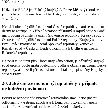
150/2002 Sb.).
K řízení o žalobě je příslušný krajský (v Praze Městský) soud, v
jehož obvodu má navrhovatel bydliště, popřípadě, v jehož obvodu
se zdržuje.
Nemá-li občan bydliště na území České republiky a ani se na tomto
území nezdržuje, je k řízení o žalobě příslušný Krajský soud v Brně,
má-li občan bydliště na území Slovenské republiky; Krajský soud v
Ostravě, má-li bydliště na území Polské republiky; Krajský soud v
Plzni, má-li bydliště na území Spolkové republiky Německo;
Krajský soud v Českých Budějovicích, má-li bydliště na území
Rakouské republiky.
Nelze-li takto určit příslušnost krajského soudu, je příslušný krajský
soud určený podle místa posledního bydliště občana na území České
republiky, a nelze-li příslušnost určit ani takto, je příslušný Krajský
soud v Praze.
20. Jaké sankce mohou být uplatněny v případě
nedodržení povinností
Pokud se nepodrobíte vyšetření zdravotního stavu nebo jinému
odbornému vyšetření, ačkoli jste k tomu byli vyzváni orgánem
sociálního zabezpečení, může vám být výplata dávky z