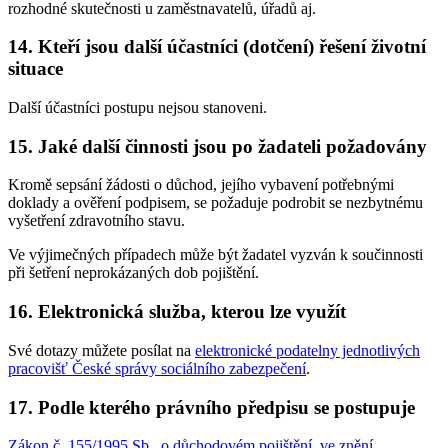
rozhodné skutečnosti u zaměstnavatelů, úřadů aj.
14. Kteří jsou další účastníci (dotčení) řešení životní
situace
Další účastníci postupu nejsou stanoveni.
15. Jaké další činnosti jsou po žadateli požadovány
Kromě sepsání žádosti o důchod, jejího vybavení potřebnými
doklady a ověření podpisem, se požaduje podrobit se nezbytnému
vyšetření zdravotního stavu.
Ve výjimečných případech může být žadatel vyzván k součinnosti
při šetření neprokázaných dob pojištění.
16. Elektronická služba, kterou lze využít
Své dotazy můžete posílat na
elektronické podatelny jednotlivých
pracovišť České správy sociálního zabezpečení
.
17. Podle kterého právního předpisu se postupuje
Zákon č. 155/1995 Sb., o důchodovém pojištění, ve znění