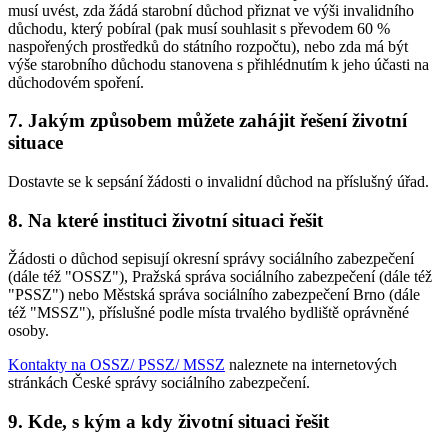
musí uvést, zda žádá starobní důchod přiznat ve výši invalidního
důchodu, který pobíral (pak musí souhlasit s převodem 60 %
naspořených prostředků do státního rozpočtu), nebo zda má být
výše starobního důchodu stanovena s přihlédnutím k jeho účasti na
důchodovém spoření.
7. Jakým způsobem můžete zahájit řešení životní
situace
Dostavte se k sepsání žádosti o invalidní důchod na příslušný úřad.
8. Na které instituci životní situaci řešit
Žádosti o důchod sepisují okresní správy sociálního zabezpečení
(dále též "OSSZ"), Pražská správa sociálního zabezpečení (dále též
"PSSZ") nebo Městská správa sociálního zabezpečení Brno (dále
též "MSSZ"), příslušné podle místa trvalého bydliště oprávněné
osoby.
Kontakty na OSSZ/ PSSZ/ MSSZ
naleznete na internetových
stránkách České správy sociálního zabezpečení.
9. Kde, s kým a kdy životní situaci řešit