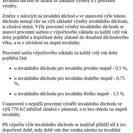
Invalidní důchod se skládá ze základní výměry a z procentní
výměry.
Změny v nárocích na invalidní důchod a ve stanovení výše tohoto
důchodu nemají vliv na výši základní výměry invalidního důchodu,
ta zůstává stejná. Výše procentní výměry invalidního důchodu se
stanoví procentní sazbou z výpočtového základu za každý celý rok
doby pojištění a dopočtené doby získané do dosažení důchodového
věku, a to v závislosti na stupni invalidity.
Procentní sazba výpočtového základu za každý celý rok doby
pojištění činí:
u invalidního důchodu pro invaliditu prvního stupně - 0,5 %,
u invalidního důchodu pro invaliditu druhého stupně - 0,75
%,
u invalidního důchodu pro invaliditu třetího stupně - 1,5 %.
Ustanovení o nejnižší procentní výměře invalidního důchodu ve
výši 770 Kč měsíčně zůstává v platnosti, a to bez ohledu na stupeň
invalidity.
Při výpočtu výše invalidního důchodu se tradičně přihlíží též k tzv.
dopočtené době, tedy době ode dne vzniku nároku na invalidní