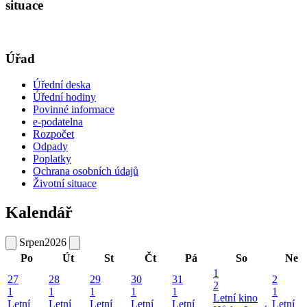
situace
Úřad
Úřední deska
Úřední hodiny
Povinné informace
e-podatelna
Rozpočet
Odpady
Poplatky
Ochrana osobních údajů
Životní situace
Kalendář
Srpen
2026
Po
Út
St
Čt
Pá
So
Ne
1
27
28
29
30
31
2
2
1
1
1
1
1
1
Letní kino
Letní
Letní
Letní
Letní
Letní
Letní