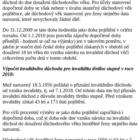
důchod do dne dosažení důchodového věku. Pro účely stanovení
dopočtené doby se však nebere v úvahu skutečný důchodový věk
pojištěnce, ale důchodový věk stanovený pro ženy stejného data
narození, které nevychovaly žádné dítě.
Do 31.12.2009 se tato doba hodnotila jako doba pojištění v celém
rozsahu. Od 1.1.2010 jsou pravidla zápočtu dopočtené doby
přísnější - hodnotí se (až na výjimky) jen v takovém poměru, v
jakém je součet dnů české doby pojištění získaných v období od
dosažení 18 let věku do vzniku nároku na invalidní důchod vůči
celkovému počtu dnů v tomto období.
Výpočet invalidního důchodu pro invaliditu třetího stupně v roce
2018:
Muž narozený 18.5.1956 požádal o přiznání invalidního důchodu
od vzniku invalidity, tj. od 7.1.2018. Od tohoto data mu byl přiznán
invalidní důchod z důvodu invalidity třetího stupně. Před vznikem
invalidity získal 43 let a 173 dnů pojištění.
Pro výši procentní výměry se jako doba pojištění započítává i
dopočtená doba, což je doba ode dne vzniku nároku na invalidní
důchod do dosažení důchodového věku bezdětné ženy stejného data
narození.
Důchodový věk bezdětné ženy narozené v roce 1956 je 63 let a 2