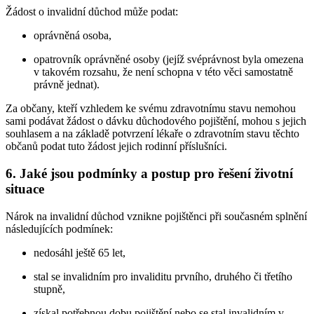
Žádost o invalidní důchod může podat:
oprávněná osoba,
opatrovník oprávněné osoby (jejíž svéprávnost byla omezena
v takovém rozsahu, že není schopna v této věci samostatně
právně jednat).
Za občany, kteří vzhledem ke svému zdravotnímu stavu nemohou
sami podávat žádost o dávku důchodového pojištění, mohou s jejich
souhlasem a na základě potvrzení lékaře o zdravotním stavu těchto
občanů podat tuto žádost jejich rodinní příslušníci.
6. Jaké jsou podmínky a postup pro řešení životní
situace
Nárok na invalidní důchod vznikne pojištěnci při současném splnění
následujících podmínek:
nedosáhl ještě 65 let,
stal se invalidním pro invaliditu prvního, druhého či třetího
stupně,
získal potřebnou dobu pojištění nebo se stal invalidním v