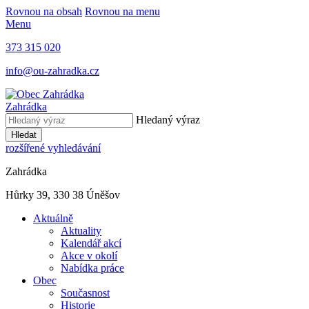
Rovnou na obsah
Rovnou na menu
Menu
373 315 020
info@ou-zahradka.cz
Zahrádka
Hledaný výraz
Hledat
rozšířené vyhledávání
Zahrádka
Hůrky 39, 330 38 Úněšov
Aktuálně
Aktuality
Kalendář akcí
Akce v okolí
Nabídka práce
Obec
Současnost
Historie