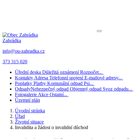
Zahrádka
info@ou-zahradka.cz
373 315 020
Úřední deska
Důležitá oznámení
Rozpočet...
Kontakty
Adresa
Telefonní spojení
E-mailové adresy...
Poplatky
Platby
Komunální odpad
Psi...
Odpady
Nebezpečný odpad
Objemný odpad
Svoz odpadu...
Fotogalerie
Akce
Ostatní...
Územní plán
Úvodní stránka
Úřad
Životní situace
Invalidita a žádost o invalidní důchod