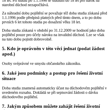
18 let. Při studiu po 1.1.1996 se studium do 18 let pro nárok na
starobní důchod nezapočítává.
Za náhradní dobu pojištění se považuje též doba studia získaná před
1.1.1996 podle předpisů platných před tímto dnem, a to po dobu
prvních 6 let tohoto studia po dosažení věku 18 let.
Doba studia získaná v období po 31.12.2009 se hodnotí jako doba
pojištění pouze pro účely nároku na invalidní důchod. Lze se však
na tuto dobu pojistit dobrovolně.
5. Kdo je oprávněn v této věci jednat (podat žádost
apod.)
Osoby svéprávné ve smyslu občanského zákoníku.
6. Jaké jsou podmínky a postup pro řešení životní
situace
Doba studia znamená automaticky účast na důchodovém pojištění v
uvedeném rozsahu. Dokládá se při sepisování žádosti o dávku
důchodového pojištění.
7. Jakým způsobem můžete zahájit řešení životní