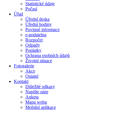
Statistické údaje
Počasí
Úřad
Úřední deska
Úřední hodiny
Povinné informace
e-podatelna
Rozpočet
Odpady
Poplatky
Ochrana osobních údajů
Životní situace
Fotogalerie
Akce
Ostatní
Kontakt
Důležité odkazy
Napište nám
Anketa
Mapa webu
Mobilní aplikace