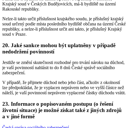
Krajský soud v Českých Budějovicích, má-li bydliště na území
Rakouské republiky.
Nelze-li takto určit příslušnost krajského soudu, je příslušný krajský
soud určený podle místa posledního bydliště občana na území České
republiky, a nelze-li příslušnost určit ani takto, je příslušný Krajský
soud v Praze.
20. Jaké sankce mohou být uplatněny v případě
nedodržení povinností
Jestliže se změní skutečnosti rozhodné pro trvání nároku na důchod,
je vaší povinností nahlásit to do 8 dnů České správě sociálního
zabezpečení.
V případě, že přijmete důchod nebo jeho část, ačkoliv z okolností
lze předpokládat, že je vyplacen neprávem nebo ve vyšší částce než
náleží, je vaší povinností neprávem vyplacené částky důchodu vrátit.
23. Informace o popisovaném postupu (o řešení
životní situace) je možné získat také z jiných zdrojů
a v jiné formě
Česká správa sociálního zabezpečení