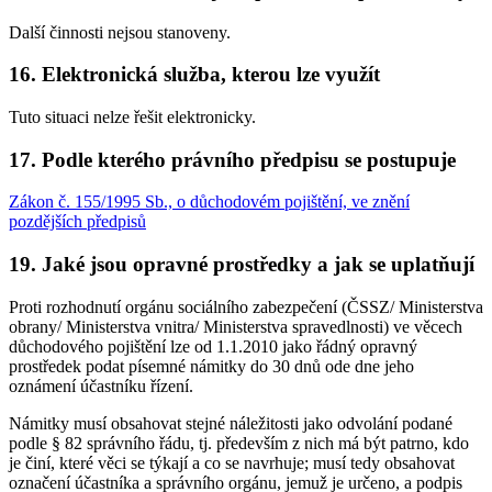
Další činnosti nejsou stanoveny.
16. Elektronická služba, kterou lze využít
Tuto situaci nelze řešit elektronicky.
17. Podle kterého právního předpisu se postupuje
Zákon č. 155/1995 Sb., o důchodovém pojištění, ve znění
pozdějších předpisů
19. Jaké jsou opravné prostředky a jak se uplatňují
Proti rozhodnutí orgánu sociálního zabezpečení (ČSSZ/ Ministerstva
obrany/ Ministerstva vnitra/ Ministerstva spravedlnosti) ve věcech
důchodového pojištění lze od 1.1.2010 jako řádný opravný
prostředek podat písemné námitky do 30 dnů ode dne jeho
oznámení účastníku řízení.
Námitky musí obsahovat stejné náležitosti jako odvolání podané
podle § 82 správního řádu, tj. především z nich má být patrno, kdo
je činí, které věci se týkají a co se navrhuje; musí tedy obsahovat
označení účastníka a správního orgánu, jemuž je určeno, a podpis