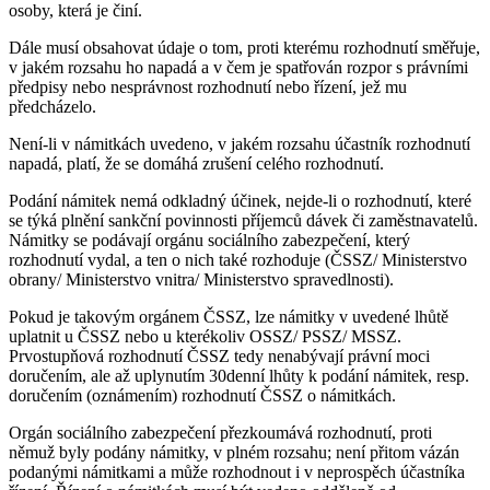
osoby, která je činí.
Dále musí obsahovat údaje o tom, proti kterému rozhodnutí směřuje,
v jakém rozsahu ho napadá a v čem je spatřován rozpor s právními
předpisy nebo nesprávnost rozhodnutí nebo řízení, jež mu
předcházelo.
Není-li v námitkách uvedeno, v jakém rozsahu účastník rozhodnutí
napadá, platí, že se domáhá zrušení celého rozhodnutí.
Podání námitek nemá odkladný účinek, nejde-li o rozhodnutí, které
se týká plnění sankční povinnosti příjemců dávek či zaměstnavatelů.
Námitky se podávají orgánu sociálního zabezpečení, který
rozhodnutí vydal, a ten o nich také rozhoduje (ČSSZ/ Ministerstvo
obrany/ Ministerstvo vnitra/ Ministerstvo spravedlnosti).
Pokud je takovým orgánem ČSSZ, lze námitky v uvedené lhůtě
uplatnit u ČSSZ nebo u kterékoliv OSSZ/ PSSZ/ MSSZ.
Prvostupňová rozhodnutí ČSSZ tedy nenabývají právní moci
doručením, ale až uplynutím 30denní lhůty k podání námitek, resp.
doručením (oznámením) rozhodnutí ČSSZ o námitkách.
Orgán sociálního zabezpečení přezkoumává rozhodnutí, proti
němuž byly podány námitky, v plném rozsahu; není přitom vázán
podanými námitkami a může rozhodnout i v neprospěch účastníka