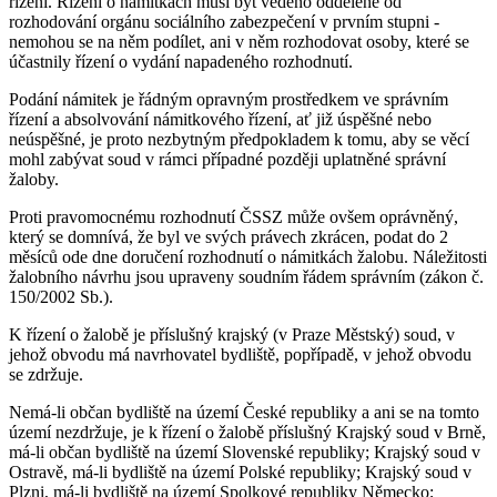
řízení. Řízení o námitkách musí být vedeno odděleně od
rozhodování orgánu sociálního zabezpečení v prvním stupni -
nemohou se na něm podílet, ani v něm rozhodovat osoby, které se
účastnily řízení o vydání napadeného rozhodnutí.
Podání námitek je řádným opravným prostředkem ve správním
řízení a absolvování námitkového řízení, ať již úspěšné nebo
neúspěšné, je proto nezbytným předpokladem k tomu, aby se věcí
mohl zabývat soud v rámci případné později uplatněné správní
žaloby.
Proti pravomocnému rozhodnutí ČSSZ může ovšem oprávněný,
který se domnívá, že byl ve svých právech zkrácen, podat do 2
měsíců ode dne doručení rozhodnutí o námitkách žalobu. Náležitosti
žalobního návrhu jsou upraveny soudním řádem správním (zákon č.
150/2002 Sb.).
K řízení o žalobě je příslušný krajský (v Praze Městský) soud, v
jehož obvodu má navrhovatel bydliště, popřípadě, v jehož obvodu
se zdržuje.
Nemá-li občan bydliště na území České republiky a ani se na tomto
území nezdržuje, je k řízení o žalobě příslušný Krajský soud v Brně,
má-li občan bydliště na území Slovenské republiky; Krajský soud v
Ostravě, má-li bydliště na území Polské republiky; Krajský soud v
Plzni, má-li bydliště na území Spolkové republiky Německo;