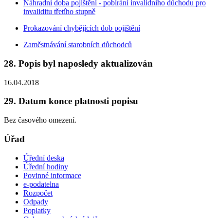
Náhradní doba pojištění - pobírání invalidního důchodu pro
invaliditu třetího stupně
Prokazování chybějících dob pojištění
Zaměstnávání starobních důchodců
28. Popis byl naposledy aktualizován
16.04.2018
29. Datum konce platnosti popisu
Bez časového omezení.
Úřad
Úřední deska
Úřední hodiny
Povinné informace
e-podatelna
Rozpočet
Odpady
Poplatky