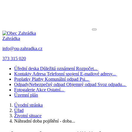
Zahrádka
info@ou-zahradka.cz
373 315 020
Úřední deska
Důležitá oznámení
Rozpočet...
Kontakty
Adresa
Telefonní spojení
E-mailové adresy...
Poplatky
Platby
Komunální odpad
Psi...
Odpady
Nebezpečný odpad
Objemný odpad
Svoz odpadu...
Fotogalerie
Akce
Ostatní...
Územní plán
Úvodní stránka
Úřad
Životní situace
Náhradní doba pojištění - doba...