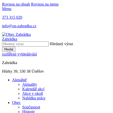
Rovnou na obsah
Rovnou na menu
Menu
373 315 020
info@ou-zahradka.cz
Zahrádka
Hledaný výraz
Hledat
rozšířené vyhledávání
Zahrádka
Hůrky 39, 330 38 Úněšov
Aktuálně
Aktuality
Kalendář akcí
Akce v okolí
Nabídka práce
Obec
Současnost
Historie