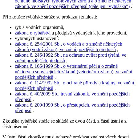
ochraně mořských rybolovných zdrojů a o změně některých
zákonů, ve znění pozdějších předpisů (dále jen "vyhláška")
.
Při zkoušce rybářské stráže se prokazují znalosti:
ryb a vodních organismů,
zákona o rybářství
a předpisů vydaných k jeho provedení,
vybraných ustanovení:
zákona č. 254/2001 Sb., o vodách a o změně některých
zákonů (vodní zákon), ve znění pozdějších předpisů
,
zákona č. 246/1992 Sb., na ochranu zvířat proti týrání, ve
znění pozdějších předpisů
,
zákona č. 166/1999 Sb., o veterinární péči a o změně
některých souvisejících zákonů (veterinární zákon), ve znění
pozdějších předpisů
,
zákona č. 114/1992 Sb., o ochraně přírody a krajiny, ve znění
pozdějších předpisů
,
zákona č. 40/2009 Sb., trestní zákoník, ve znění pozdějších
předpisů
,
zákona č. 200/1990 Sb., o přestupcích, ve znění pozdějších
předpisů
.
Zkouška rybářské stráže se skládá ze dvou částí, z části ústní a z
části písemné.
V ústní části zkoušky musí uchazeč prokázat znalost všech deseti