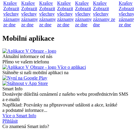
Krašov
Krašov
Krašov
Krašov
Krašov
Krašov
Krašov
Zobrazit
Zobrazit
Zobrazit
Zobrazit
Zobrazit
Zobrazit
Zobrazi
všechny
všechny
všechny
všechny
všechny
všechny
všechn
záznamy
záznamy
záznamy
záznamy
záznamy
záznamy ze
záznam
ze dne
ze dne
ze dne
ze dne
ze dne
dne
ze dne
Mobilní aplikace
Aktuální informace od nás
Přímo ve vašem telefonu
Více o aplikaci
Stáhněte si naši mobilní aplikaci na
Smart Info
Dostávejte důležitá oznámení z našeho webu prostřednictvím SMS
a e-mailů
Například: Pozvánky na připravované události a akce, krátké
a podstatné informace...
Více o Smart Info
Přihlásit
Co znamená Smart info?