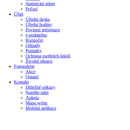
Statistické údaje
Počasí
Úřad
Úřední deska
Úřední hodiny
Povinné informace
e-podatelna
Rozpočet
Odpady
Poplatky
Ochrana osobních údajů
Životní situace
Fotogalerie
Akce
Ostatní
Kontakt
Důležité odkazy
Napište nám
Anketa
Mapa webu
Mobilní aplikace