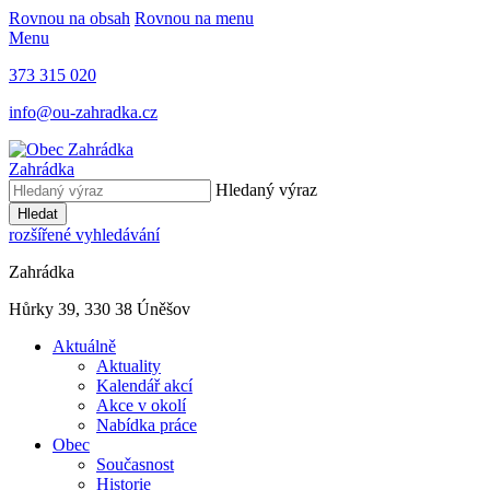
Rovnou na obsah
Rovnou na menu
Menu
373 315 020
info@ou-zahradka.cz
Zahrádka
Hledaný výraz
Hledat
rozšířené vyhledávání
Zahrádka
Hůrky 39, 330 38 Úněšov
Aktuálně
Aktuality
Kalendář akcí
Akce v okolí
Nabídka práce
Obec
Současnost
Historie