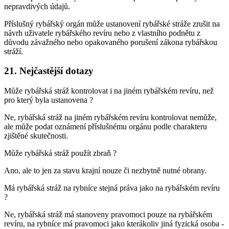
nepravdivých údajů.
Příslušný rybářský orgán může ustanovení rybářské stráže zrušit na
návrh uživatele rybářského revíru nebo z vlastního podnětu z
důvodu závažného nebo opakovaného porušení zákona rybářskou
stráží.
21. Nejčastější dotazy
Může rybářská stráž kontrolovat i na jiném rybářském revíru, než
pro který byla ustanovena ?
Ne, rybářská stráž na jiném rybářském revíru kontrolovat nemůže,
ale může podat oznámení příslušnému orgánu podle charakteru
zjištěné skutečnosti.
Může rybářská stráž použít zbraň ?
Ano, ale to jen za stavu krajní nouze či nezbytně nutné obrany.
Má rybářská stráž na rybníce stejná práva jako na rybářském revíru
?
Ne, rybářská stráž má stanoveny pravomoci pouze na rybářském
revíru, na rybníce má pravomoci jako kterákoliv jiná fyzická osoba -