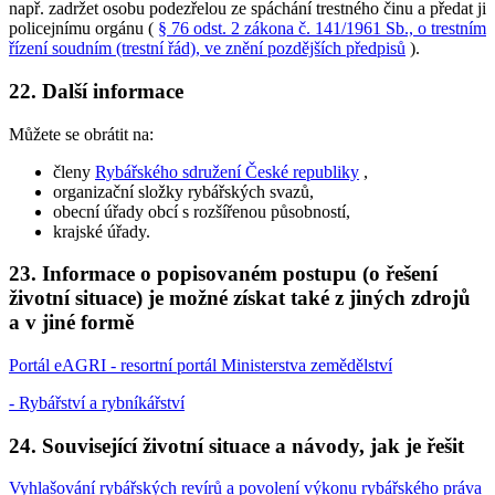
např. zadržet osobu podezřelou ze spáchání trestného činu a předat ji
policejnímu orgánu (
§ 76 odst. 2 zákona č. 141/1961 Sb., o trestním
řízení soudním (trestní řád), ve znění pozdějších předpisů
).
22. Další informace
Můžete se obrátit na:
členy
Rybářského sdružení České republiky
,
organizační složky rybářských svazů,
obecní úřady obcí s rozšířenou působností,
krajské úřady.
23. Informace o popisovaném postupu (o řešení
životní situace) je možné získat také z jiných zdrojů
a v jiné formě
Portál eAGRI - resortní portál Ministerstva zemědělství
- Rybářství a rybníkářství
24. Související životní situace a návody, jak je řešit
Vyhlašování rybářských revírů a povolení výkonu rybářského práva