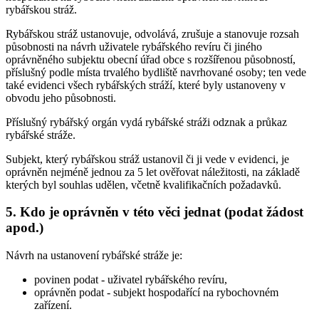
rybářskou stráž.
Rybářskou stráž ustanovuje, odvolává, zrušuje a stanovuje rozsah
působnosti na návrh uživatele rybářského revíru či jiného
oprávněného subjektu obecní úřad obce s rozšířenou působností,
příslušný podle místa trvalého bydliště navrhované osoby; ten vede
také evidenci všech rybářských stráží, které byly ustanoveny v
obvodu jeho působnosti.
Příslušný rybářský orgán vydá rybářské stráži odznak a průkaz
rybářské stráže.
Subjekt, který rybářskou stráž ustanovil či ji vede v evidenci, je
oprávněn nejméně jednou za 5 let ověřovat náležitosti, na základě
kterých byl souhlas udělen, včetně kvalifikačních požadavků.
5. Kdo je oprávněn v této věci jednat (podat žádost
apod.)
Návrh na ustanovení rybářské stráže je:
povinen podat
- uživatel rybářského revíru,
oprávněn podat
- subjekt hospodařící na rybochovném
zařízení.