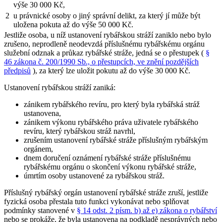
výše 30 000 Kč,
2
u právnické osoby o jiný správní delikt, za který jí může být
uložena pokuta až do výše 50 000 Kč.
Jestliže osoba, u níž ustanovení rybářskou stráží zaniklo nebo bylo
zrušeno, neprodleně neodevzdá příslušnému rybářskému orgánu
služební odznak a průkaz rybářské stráže, jedná se o přestupek (
§
46 zákona č. 200/1990 Sb., o přestupcích, ve znění pozdějších
předpisů
), za který lze uložit pokutu až do výše 30 000 Kč.
Ustanovení rybářskou stráží zaniká:
zánikem rybářského revíru, pro který byla rybářská stráž
ustanovena,
zánikem výkonu rybářského práva uživatele rybářského
revíru, který rybářskou stráž navrhl,
zrušením ustanovení rybářské stráže příslušným rybářským
orgánem,
dnem doručení oznámení rybářské stráže příslušnému
rybářskému orgánu o skončení výkonu rybářské stráže,
úmrtím osoby ustanovené za rybářskou stráž.
Příslušný rybářský orgán ustanovení rybářské stráže zruší, jestliže
fyzická osoba přestala tuto funkci vykonávat nebo splňovat
podmínky stanovené v
§ 14 odst. 2 písm. b) až e) zákona o rybářství
nebo se prokáže, že byla ustanovena na podkladě nesprávných nebo