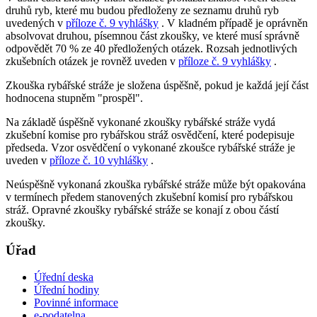
druhů ryb, které mu budou předloženy ze seznamu druhů ryb
uvedených v
příloze č. 9 vyhlášky
. V kladném případě je oprávněn
absolvovat druhou, písemnou část zkoušky, ve které musí správně
odpovědět 70 % ze 40 předložených otázek. Rozsah jednotlivých
zkušebních otázek je rovněž uveden v
příloze č. 9 vyhlášky
.
Zkouška rybářské stráže je složena úspěšně, pokud je každá její část
hodnocena stupněm "prospěl".
Na základě úspěšně vykonané zkoušky rybářské stráže vydá
zkušební komise pro rybářskou stráž osvědčení, které podepisuje
předseda. Vzor osvědčení o vykonané zkoušce rybářské stráže je
uveden v
příloze č. 10 vyhlášky
.
Neúspěšně vykonaná zkouška rybářské stráže může být opakována
v termínech předem stanovených zkušební komisí pro rybářskou
stráž. Opravné zkoušky rybářské stráže se konají z obou částí
zkoušky.
Úřad
Úřední deska
Úřední hodiny
Povinné informace
e-podatelna