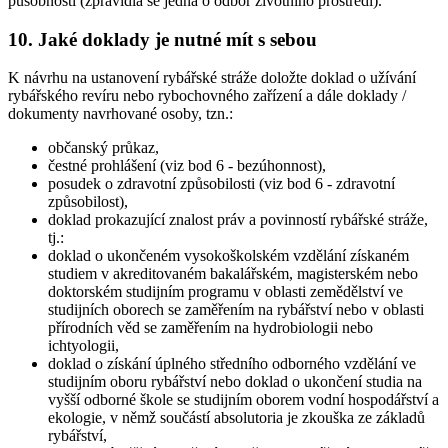
působností (zpravidla se jedná o odbor životního prostředí).
10. Jaké doklady je nutné mít s sebou
K návrhu na ustanovení rybářské stráže doložte doklad o užívání
rybářského revíru nebo rybochovného zařízení a dále doklady /
dokumenty navrhované osoby, tzn.:
občanský průkaz,
čestné prohlášení (viz bod 6 - bezúhonnost),
posudek o zdravotní způsobilosti (viz bod 6 - zdravotní
způsobilost),
doklad prokazující znalost práv a povinností rybářské stráže,
tj.:
doklad o ukončeném vysokoškolském vzdělání získaném
studiem v akreditovaném bakalářském, magisterském nebo
doktorském studijním programu v oblasti zemědělství ve
studijních oborech se zaměřením na rybářství nebo v oblasti
přírodních věd se zaměřením na hydrobiologii nebo
ichtyologii,
doklad o získání úplného středního odborného vzdělání ve
studijním oboru rybářství nebo doklad o ukončení studia na
vyšší odborné škole se studijním oborem vodní hospodářství a
ekologie, v němž součástí absolutoria je zkouška ze základů
rybářství,