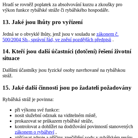
Hradí se rovněž poplatek za absolvování kurzu a zkoušky pro
výkon funkce rybářské stráže či rybářského hospodáře.
13. Jaké jsou lhůty pro vyřízení
Jedná se o obvyklé lhůty, jenž jsou v souladu se
zákonem č.
500/2004 Sb., správní řád, ve znění pozdějších předpisů
.
14. Kteří jsou další účastníci (dotčení) řešení životní
situace
Dalšími účastníky jsou fyzické osoby navrhované na rybářskou
stráž.
15. Jaké další činnosti jsou po žadateli požadovány
Rybářská stráž je povinna:
při výkonu své funkce:
nosit služební odznak na viditelném místě,
prokazovat se průkazem rybářské stráže,
kontrolovat a dohlížet na dodržování povinností stanovených
zákonem o rybářství
,
zjišťovat zdroje a příčiny znečištění vody v rybářském revíru,