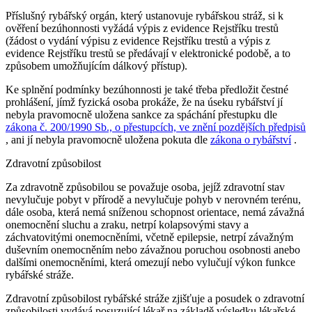
Příslušný rybářský orgán, který ustanovuje rybářskou stráž, si k
ověření bezúhonnosti vyžádá výpis z evidence Rejstříku trestů
(žádost o vydání výpisu z evidence Rejstříku trestů a výpis z
evidence Rejstříku trestů se předávají v elektronické podobě, a to
způsobem umožňujícím dálkový přístup).
Ke splnění podmínky bezúhonnosti je také třeba předložit čestné
prohlášení, jímž fyzická osoba prokáže, že na úseku rybářství jí
nebyla pravomocně uložena sankce za spáchání přestupku dle
zákona č. 200/1990 Sb., o přestupcích, ve znění pozdějších předpisů
, ani jí nebyla pravomocně uložena pokuta dle
zákona o rybářství
.
Zdravotní způsobilost
Za zdravotně způsobilou se považuje osoba, jejíž zdravotní stav
nevylučuje pobyt v přírodě a nevylučuje pohyb v nerovném terénu,
dále osoba, která nemá sníženou schopnost orientace, nemá závažná
onemocnění sluchu a zraku, netrpí kolapsovými stavy a
záchvatovitými onemocněními, včetně epilepsie, netrpí závažným
duševním onemocněním nebo závažnou poruchou osobnosti anebo
dalšími onemocněními, která omezují nebo vylučují výkon funkce
rybářské stráže.
Zdravotní způsobilost rybářské stráže zjišťuje a posudek o zdravotní
způsobilosti vydává posuzující lékař na základě výsledku lékařské