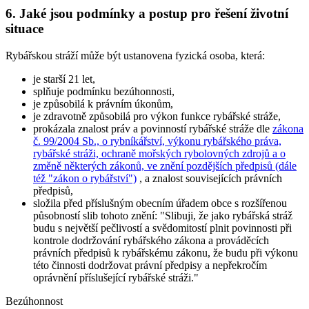
6. Jaké jsou podmínky a postup pro řešení životní
situace
Rybářskou stráží může být ustanovena fyzická osoba, která:
je starší 21 let,
splňuje podmínku bezúhonnosti,
je způsobilá k právním úkonům,
je zdravotně způsobilá pro výkon funkce rybářské stráže,
prokázala znalost práv a povinností rybářské stráže dle
zákona
č. 99/2004 Sb., o rybníkářství, výkonu rybářského práva,
rybářské stráži, ochraně mořských rybolovných zdrojů a o
změně některých zákonů, ve znění pozdějších předpisů (dále
též "zákon o rybářství")
, a znalost souvisejících právních
předpisů,
složila před příslušným obecním úřadem obce s rozšířenou
působností slib tohoto znění:
"Slibuji, že jako rybářská stráž
budu s největší pečlivostí a svědomitostí plnit povinnosti při
kontrole dodržování rybářského zákona a prováděcích
právních předpisů k rybářskému zákonu, že budu při výkonu
této činnosti dodržovat právní předpisy a nepřekročím
oprávnění příslušející rybářské stráži."
Bezúhonnost