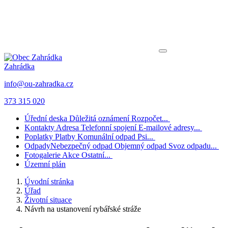
Zahrádka
info@ou-zahradka.cz
373 315 020
Úřední deska
Důležitá oznámení
Rozpočet...
Kontakty
Adresa
Telefonní spojení
E-mailové adresy...
Poplatky
Platby
Komunální odpad
Psi...
Odpady
Nebezpečný odpad
Objemný odpad
Svoz odpadu...
Fotogalerie
Akce
Ostatní...
Územní plán
Úvodní stránka
Úřad
Životní situace
Návrh na ustanovení rybářské stráže