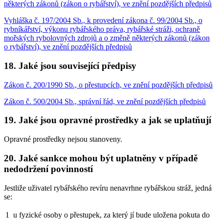
některých zákonů (zákon o rybářství), ve znění pozdějších předpisů
Vyhláška č. 197/2004 Sb., k provedení zákona č. 99/2004 Sb., o
rybníkářství, výkonu rybářského práva, rybářské stráži, ochraně
mořských rybolovných zdrojů a o změně některých zákonů (zákon
o rybářství), ve znění pozdějších předpisů
18. Jaké jsou související předpisy
Zákon č. 200/1990 Sb., o přestupcích, ve znění pozdějších předpisů
Zákon č. 500/2004 Sb., správní řád, ve znění pozdějších předpisů
19. Jaké jsou opravné prostředky a jak se uplatňují
Opravné prostředky nejsou stanoveny.
20. Jaké sankce mohou být uplatněny v případě
nedodržení povinností
Jestliže uživatel rybářského revíru nenavrhne rybářskou stráž, jedná
se:
1
u fyzické osoby o přestupek, za který jí bude uložena pokuta do