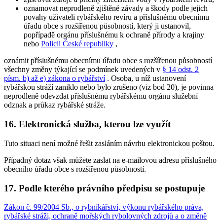
oznamovat neprodleně zjištěné závady a škody podle jejich
povahy uživateli rybářského revíru a příslušnému obecnímu
úřadu obce s rozšířenou působností, který ji ustanovil,
popřípadě orgánu příslušnému k ochraně přírody a krajiny
nebo
Policii České republiky
,
oznámit příslušnému obecnímu úřadu obce s rozšířenou působností
všechny změny týkající se podmínek uvedených v
§ 14 odst. 2
písm. b) až e) zákona o rybářství
. Osoba, u níž ustanovení
rybářskou stráží zaniklo nebo bylo zrušeno (viz bod 20), je povinna
neprodleně odevzdat příslušnému rybářskému orgánu služební
odznak a průkaz rybářské stráže.
16. Elektronická služba, kterou lze využít
Tuto situaci není možné řešit zasláním návrhu elektronickou poštou.
Případný dotaz však můžete zaslat na e-mailovou adresu příslušného
obecního úřadu obce s rozšířenou působností.
17. Podle kterého právního předpisu se postupuje
Zákon č. 99/2004 Sb., o rybníkářství, výkonu rybářského práva,
rybářské stráži, ochraně mořských rybolovných zdrojů a o změně