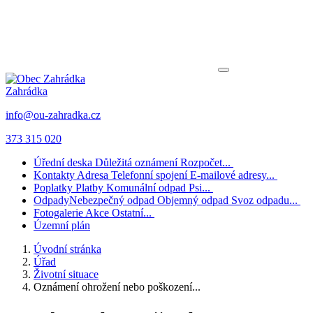
Zahrádka
info@ou-zahradka.cz
373 315 020
Úřední deska
Důležitá oznámení
Rozpočet...
Kontakty
Adresa
Telefonní spojení
E-mailové adresy...
Poplatky
Platby
Komunální odpad
Psi...
Odpady
Nebezpečný odpad
Objemný odpad
Svoz odpadu...
Fotogalerie
Akce
Ostatní...
Územní plán
Úvodní stránka
Úřad
Životní situace
Oznámení ohrožení nebo poškození...