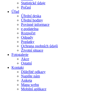
Statistické údaje
Počasí
Úřad
Úřední deska
Úřední hodiny
Povinné informace
e-podatelna
Rozpočet
Odpady
Poplatky
Ochrana osobních údajů
Životní situace
Fotogalerie
Akce
Ostatní
Kontakt
Důležité odkazy
Napište nám
Anketa
Mapa webu
Mobilní aplikace