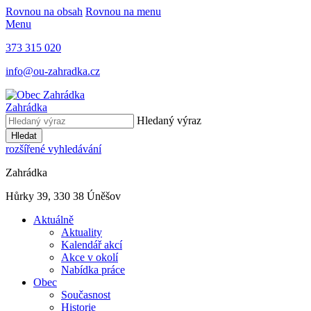
Rovnou na obsah
Rovnou na menu
Menu
373 315 020
info@ou-zahradka.cz
Zahrádka
Hledaný výraz
Hledat
rozšířené vyhledávání
Zahrádka
Hůrky 39, 330 38 Úněšov
Aktuálně
Aktuality
Kalendář akcí
Akce v okolí
Nabídka práce
Obec
Současnost
Historie