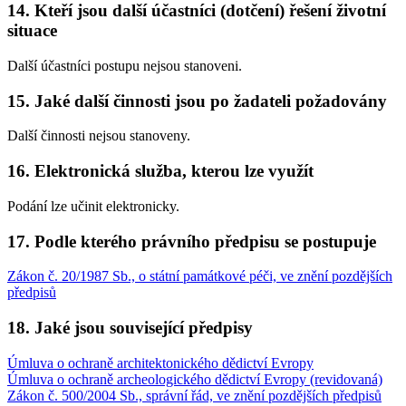
14. Kteří jsou další účastníci (dotčení) řešení životní
situace
Další účastníci postupu nejsou stanoveni.
15. Jaké další činnosti jsou po žadateli požadovány
Další činnosti nejsou stanoveny.
16. Elektronická služba, kterou lze využít
Podání lze učinit elektronicky.
17. Podle kterého právního předpisu se postupuje
Zákon č. 20/1987 Sb., o státní památkové péči, ve znění pozdějších
předpisů
18. Jaké jsou související předpisy
Úmluva o ochraně architektonického dědictví Evropy
Úmluva o ochraně archeologického dědictví Evropy (revidovaná)
Zákon č. 500/2004 Sb., správní řád, ve znění pozdějších předpisů