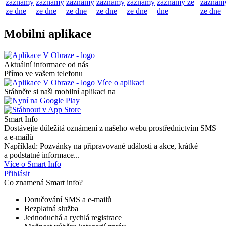
záznamy
záznamy
záznamy
záznamy
záznamy
záznamy ze
záznam
ze dne
ze dne
ze dne
ze dne
ze dne
dne
ze dne
Mobilní aplikace
Aktuální informace od nás
Přímo ve vašem telefonu
Více o aplikaci
Stáhněte si naši mobilní aplikaci na
Smart Info
Dostávejte důležitá oznámení z našeho webu prostřednictvím SMS
a e-mailů
Například: Pozvánky na připravované události a akce, krátké
a podstatné informace...
Více o Smart Info
Přihlásit
Co znamená Smart info?
Doručování SMS a e-mailů
Bezplatná služba
Jednoduchá a rychlá registrace