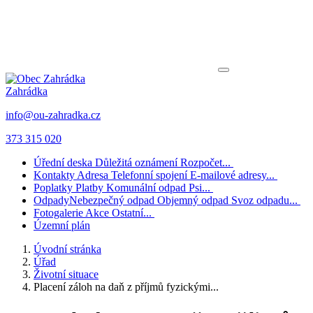
Zahrádka
info@ou-zahradka.cz
373 315 020
Úřední deska
Důležitá oznámení
Rozpočet...
Kontakty
Adresa
Telefonní spojení
E-mailové adresy...
Poplatky
Platby
Komunální odpad
Psi...
Odpady
Nebezpečný odpad
Objemný odpad
Svoz odpadu...
Fotogalerie
Akce
Ostatní...
Územní plán
Úvodní stránka
Úřad
Životní situace
Placení záloh na daň z příjmů fyzickými...