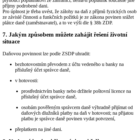
plynoucí poplatníkovi ze zahraničí, nemá-li poplatník současně jiné
příjmy podrobené dani.
Pro úplnost je třeba uvést, že zálohy na daň z příjmů fyzických osob
ze závislé činnosti a funkčních požitků je ze zákona povinen srážet
plátce daně (zaměstnavatel), a to ve výši dle § 38h ZDP.
7. Jakým způsobem můžete zahájit řešení životní
situace
Daňovou povinnost lze podle ZSDP uhradit:
bezhotovostním převodem z účtu vedeného u banky na
příslušný účet správce daně,
v hotovosti:
prostřednictvím banky nebo držitele poštovní licence na
příslušný účet správce daně,
osobám pověřeným správcem daně výhradně přijímat od
daňových dlužníků platby na daň v hotovosti; na přijatou
platbu je správce daně povinen vydat potvrzení,
přeplatkem na jiné dani.