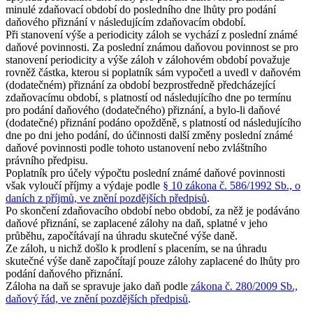
minulé zdaňovací období do posledního dne lhůty pro podání
daňového přiznání v následujícím zdaňovacím období.
Při stanovení výše a periodicity záloh se vychází z poslední známé
daňové povinnosti. Za poslední známou daňovou povinnost se pro
stanovení periodicity a výše záloh v zálohovém období považuje
rovněž částka, kterou si poplatník sám vypočetl a uvedl v daňovém
(dodatečném) přiznání za období bezprostředně předcházející
zdaňovacímu období, s platností od následujícího dne po termínu
pro podání daňového (dodatečného) přiznání, a bylo-li daňové
(dodatečné) přiznání podáno opožděně, s platností od následujícího
dne po dni jeho podání, do účinnosti další změny poslední známé
daňové povinnosti podle tohoto ustanovení nebo zvláštního
právního předpisu.
Poplatník pro účely výpočtu poslední známé daňové povinnosti
však vyloučí příjmy a výdaje podle
§ 10 zákona č. 586/1992 Sb., o
daních z příjmů, ve znění pozdějších předpisů
.
Po skončení zdaňovacího období nebo období, za něž je podáváno
daňové přiznání, se zaplacené zálohy na daň, splatné v jeho
průběhu, započítávají na úhradu skutečné výše daně.
Ze záloh, u nichž došlo k prodlení s placením, se na úhradu
skutečné výše daně započítají pouze zálohy zaplacené do lhůty pro
podání daňového přiznání.
Záloha na daň se spravuje jako daň podle
zákona č. 280/2009 Sb.,
daňový řád, ve znění pozdějších předpisů
.