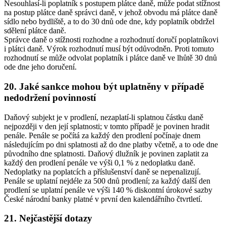
Nesouhlasí-li poplatník s postupem plátce daně, může podat stížnost
na postup plátce daně správci daně, v jehož obvodu má plátce daně
sídlo nebo bydliště, a to do 30 dnů ode dne, kdy poplatník obdržel
sdělení plátce daně.
Správce daně o stížnosti rozhodne a rozhodnutí doručí poplatníkovi
i plátci daně. Výrok rozhodnutí musí být odůvodněn. Proti tomuto
rozhodnutí se může odvolat poplatník i plátce daně ve lhůtě 30 dnů
ode dne jeho doručení.
20. Jaké sankce mohou být uplatněny v případě
nedodržení povinností
Daňový subjekt je v prodlení, nezaplatí-li splatnou částku daně
nejpozději v den její splatnosti; v tomto případě je povinen hradit
penále. Penále se počítá za každý den prodlení počínaje dnem
následujícím po dni splatnosti až do dne platby včetně, a to ode dne
původního dne splatnosti. Daňový dlužník je povinen zaplatit za
každý den prodlení penále ve výši 0,1 % z nedoplatku daně.
Nedoplatky na poplatcích a příslušenství daně se nepenalizují.
Penále se uplatní nejdéle za 500 dnů prodlení; za každý další den
prodlení se uplatní penále ve výši 140 % diskontní úrokové sazby
České národní banky platné v první den kalendářního čtvrtletí.
21. Nejčastější dotazy