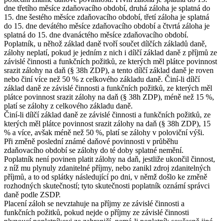
dne třetího měsíce zdaňovacího období, druhá záloha je splatná do
15. dne šestého měsíce zdaňovacího období, třetí záloha je splatná
do 15. dne devátého měsíce zdaňovacího období a čtvrtá záloha je
splatná do 15. dne dvanáctého měsíce zdaňovacího období.
Poplatník, u něhož základ daně tvoří součet dílčích základů daně,
zálohy neplatí, pokud je jedním z nich i dílčí základ daně z příjmů ze
závislé činnosti a funkčních požitků, ze kterých měl plátce povinnost
srazit zálohy na daň (§ 38h ZDP), a tento dílčí základ daně je roven
nebo činí více než 50 % z celkového základu daně. Činí-li dílčí
základ daně ze závislé činnosti a funkčních požitků, ze kterých měl
plátce povinnost srazit zálohy na daň (§ 38h ZDP), méně než 15 %,
platí se zálohy z celkového základu daně.
Činí-li dílčí základ daně ze závislé činnosti a funkčních požitků, ze
kterých měl plátce povinnost srazit zálohy na daň (§ 38h ZDP), 15
% a více, avšak méně než 50 %, platí se zálohy v poloviční výši.
Při změně poslední známé daňové povinnosti v průběhu
zdaňovacího období se zálohy do té doby splatné nemění.
Poplatník není povinen platit zálohy na daň, jestliže ukončil činnost,
z níž mu plynuly zdanitelné příjmy, nebo zanikl zdroj zdanitelných
příjmů, a to od splátky následující po dni, v němž došlo ke změně
rozhodných skutečností; tyto skutečnosti poplatník oznámí správci
daně podle ZSDP.
Placení záloh se nevztahuje na příjmy ze závislé činnosti a
funkčních požitků, pokud nejde o příjmy ze závislé činnosti