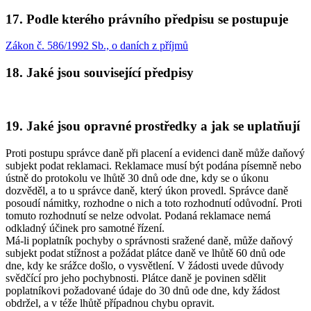
17. Podle kterého právního předpisu se postupuje
Zákon č. 586/1992 Sb., o daních z příjmů
18. Jaké jsou související předpisy
19. Jaké jsou opravné prostředky a jak se uplatňují
Proti postupu správce daně při placení a evidenci daně může daňový
subjekt podat reklamaci. Reklamace musí být podána písemně nebo
ústně do protokolu ve lhůtě 30 dnů ode dne, kdy se o úkonu
dozvěděl, a to u správce daně, který úkon provedl. Správce daně
posoudí námitky, rozhodne o nich a toto rozhodnutí odůvodní. Proti
tomuto rozhodnutí se nelze odvolat. Podaná reklamace nemá
odkladný účinek pro samotné řízení.
Má-li poplatník pochyby o správnosti sražené daně, může daňový
subjekt podat stížnost a požádat plátce daně ve lhůtě 60 dnů ode
dne, kdy ke srážce došlo, o vysvětlení. V žádosti uvede důvody
svědčící pro jeho pochybnosti. Plátce daně je povinen sdělit
poplatníkovi požadované údaje do 30 dnů ode dne, kdy žádost
obdržel, a v téže lhůtě případnou chybu opravit.