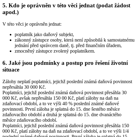
5. Kdo je oprávněn v této věci jednat (podat žádost
apod.)
V této věci je oprávněn jednat:
poplatník jako daňový subjekt,
zákonný zástupce osoby, která není způsobilá k samostatnému
jednání před správcem daně, tj. před finančním úřadem,
zmocněný zástupce zvolený poplatníkem.
6. Jaké jsou podmínky a postup pro řešení životní
situace
Zálohy neplatí poplatníci, jejichž poslední známá daňová povinnost
nepřesáhla 30 000 Kč.
Poplatníci, jejichž poslední známá daňová povinnost přesáhla 30
000 Kč, avšak nepřesáhla 150 00 Kč, platí zálohy na daň na
zdaňovací období, a to ve výši 40 % poslední známé daňové
povinnosti. První záloha je splatná do 15. dne šestého měsíce
zdaňovacího období a druhá je splatná do 15. dne dvanáctého
měsíce zdaňovacího období.
Poplatníci, jejichž poslední známá daňová povinnost přesáhla 150
000 Kč, platí zálohy na daň na zdaňovací období, a to ve výši 1/4
poslední známé daňové povinnosti. První záloha je splatná do 15.