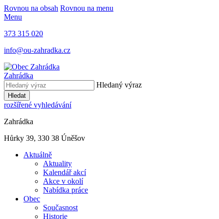
Rovnou na obsah
Rovnou na menu
Menu
373 315 020
info@ou-zahradka.cz
Zahrádka
Hledaný výraz
Hledat
rozšířené vyhledávání
Zahrádka
Hůrky 39, 330 38 Úněšov
Aktuálně
Aktuality
Kalendář akcí
Akce v okolí
Nabídka práce
Obec
Současnost
Historie