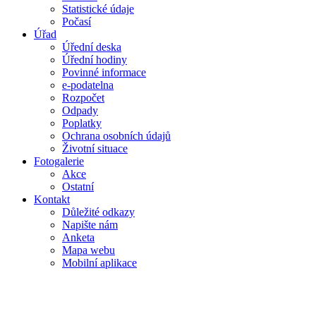
Statistické údaje
Počasí
Úřad
Úřední deska
Úřední hodiny
Povinné informace
e-podatelna
Rozpočet
Odpady
Poplatky
Ochrana osobních údajů
Životní situace
Fotogalerie
Akce
Ostatní
Kontakt
Důležité odkazy
Napište nám
Anketa
Mapa webu
Mobilní aplikace