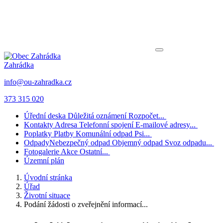
Zahrádka
info@ou-zahradka.cz
373 315 020
Úřední deska
Důležitá oznámení
Rozpočet...
Kontakty
Adresa
Telefonní spojení
E-mailové adresy...
Poplatky
Platby
Komunální odpad
Psi...
Odpady
Nebezpečný odpad
Objemný odpad
Svoz odpadu...
Fotogalerie
Akce
Ostatní...
Územní plán
Úvodní stránka
Úřad
Životní situace
Podání žádosti o zveřejnění informací...