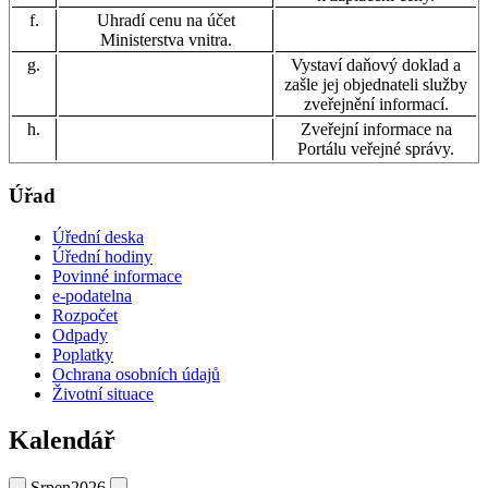
f.
Uhradí cenu na účet
Ministerstva vnitra.
g.
Vystaví daňový doklad a
zašle jej objednateli služby
zveřejnění informací.
h.
Zveřejní informace na
Portálu veřejné správy.
Úřad
Úřední deska
Úřední hodiny
Povinné informace
e-podatelna
Rozpočet
Odpady
Poplatky
Ochrana osobních údajů
Životní situace
Kalendář
Srpen
2026