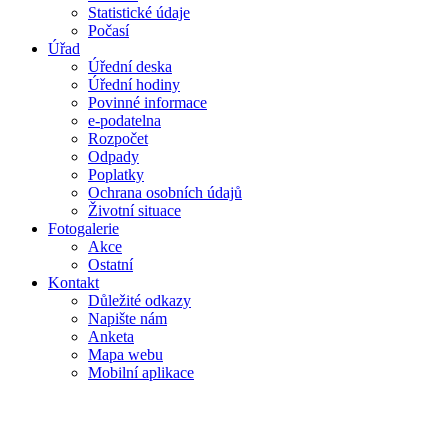
Statistické údaje
Počasí
Úřad
Úřední deska
Úřední hodiny
Povinné informace
e-podatelna
Rozpočet
Odpady
Poplatky
Ochrana osobních údajů
Životní situace
Fotogalerie
Akce
Ostatní
Kontakt
Důležité odkazy
Napište nám
Anketa
Mapa webu
Mobilní aplikace