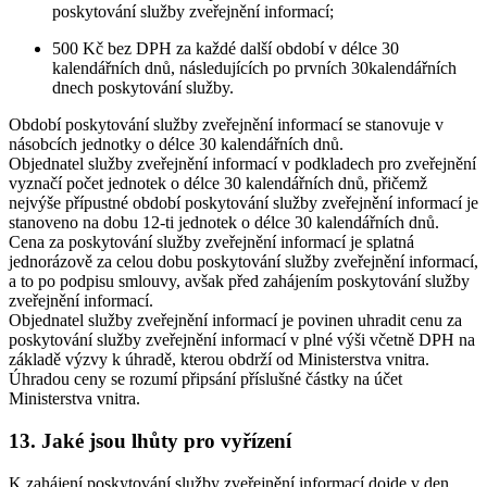
poskytování služby zveřejnění informací;
500 Kč bez DPH za každé další období v délce 30
kalendářních dnů, následujících po prvních 30kalendářních
dnech poskytování služby.
Období poskytování služby zveřejnění informací se stanovuje v
násobcích jednotky o délce 30 kalendářních dnů.
Objednatel služby zveřejnění informací v podkladech pro zveřejnění
vyznačí počet jednotek o délce 30 kalendářních dnů, přičemž
nejvýše přípustné období poskytování služby zveřejnění informací je
stanoveno na dobu 12-ti jednotek o délce 30 kalendářních dnů.
Cena za poskytování služby zveřejnění informací je splatná
jednorázově za celou dobu poskytování služby zveřejnění informací,
a to po podpisu smlouvy, avšak před zahájením poskytování služby
zveřejnění informací.
Objednatel služby zveřejnění informací je povinen uhradit cenu za
poskytování služby zveřejnění informací v plné výši včetně DPH na
základě výzvy k úhradě, kterou obdrží od Ministerstva vnitra.
Úhradou ceny se rozumí připsání příslušné částky na účet
Ministerstva vnitra.
13. Jaké jsou lhůty pro vyřízení
K zahájení poskytování služby zveřejnění informací dojde v den