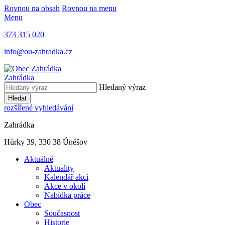
Rovnou na obsah
Rovnou na menu
Menu
373 315 020
info@ou-zahradka.cz
Zahrádka
Hledaný výraz
Hledat
rozšířené vyhledávání
Zahrádka
Hůrky 39, 330 38 Úněšov
Aktuálně
Aktuality
Kalendář akcí
Akce v okolí
Nabídka práce
Obec
Současnost
Historie