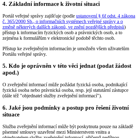
4. Základní informace k životní situaci
Portál veřejné správy zajišťuje (podle
ustanovení § 6f odst. 4 zákona
č. 365/2000 Sb., o informačních systémech veřejné správy a o
změně některých dalších zákonů, ve znění pozdějších předpisů
)
přístup k informacím fyzických osob a právnických osob, a to
zejména k formulářům v elektronické podobě těchto osob.
Přístup ke zveřejněným informacím je umožněn všem uživatelům
Portálu veřejné správy.
5. Kdo je oprávněn v této věci jednat (podat žádost
apod.)
O zveřejnění informací může požádat fyzická osoba, podnikající
fyzická osoba nebo právnická osoba, resp. její statutární zástupce
(dále též "objednatel služby zveřejnění informací").
6. Jaké jsou podmínky a postup pro řešení životní
situace
Služba zveřejnění informací může být poskytnuta pouze na základě
písemné smlouvy uzavřené mezi Ministerstvem vnitra a
objednatelem služby zveřejnění informací, přičemž nedílnou