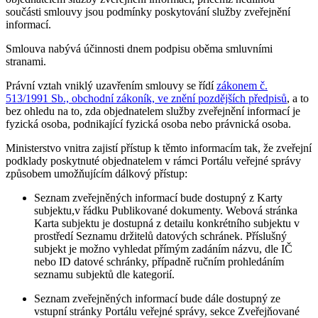
součásti smlouvy jsou podmínky poskytování služby zveřejnění
informací.
Smlouva nabývá účinnosti dnem podpisu oběma smluvními
stranami.
Právní vztah vniklý uzavřením smlouvy se řídí
zákonem č.
513/1991 Sb., obchodní zákoník, ve znění pozdějších předpisů
, a to
bez ohledu na to, zda objednatelem služby zveřejnění informací je
fyzická osoba, podnikající fyzická osoba nebo právnická osoba.
Ministerstvo vnitra zajistí přístup k těmto informacím tak, že zveřejní
podklady poskytnuté objednatelem v rámci Portálu veřejné správy
způsobem umožňujícím dálkový přístup:
Seznam zveřejněných informací bude dostupný z Karty
subjektu,v řádku Publikované dokumenty. Webová stránka
Karta subjektu je dostupná z detailu konkrétního subjektu v
prostředí Seznamu držitelů datových schránek. Příslušný
subjekt je možno vyhledat přímým zadáním názvu, dle IČ
nebo ID datové schránky, případně ručním prohledáním
seznamu subjektů dle kategorií.
Seznam zveřejněných informací bude dále dostupný ze
vstupní stránky Portálu veřejné správy, sekce Zveřejňované