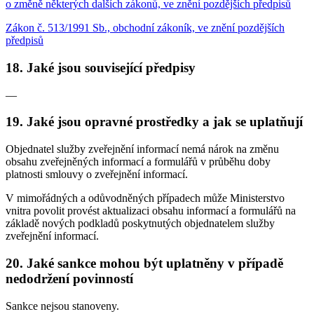
o změně některých dalších zákonů, ve znění pozdějších předpisů
Zákon č. 513/1991 Sb., obchodní zákoník, ve znění pozdějších
předpisů
18. Jaké jsou související předpisy
—
19. Jaké jsou opravné prostředky a jak se uplatňují
Objednatel služby zveřejnění informací nemá nárok na změnu
obsahu zveřejněných informací a formulářů v průběhu doby
platnosti smlouvy o zveřejnění informací.
V mimořádných a odůvodněných případech může Ministerstvo
vnitra povolit provést aktualizaci obsahu informací a formulářů na
základě nových podkladů poskytnutých objednatelem služby
zveřejnění informací.
20. Jaké sankce mohou být uplatněny v případě
nedodržení povinností
Sankce nejsou stanoveny.