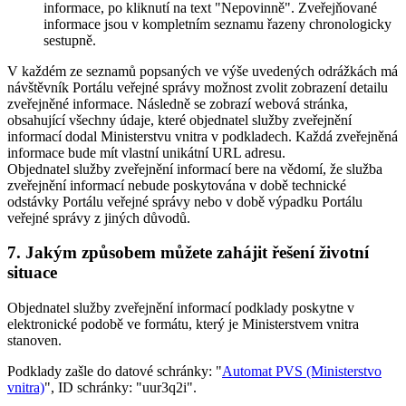
informace, po kliknutí na text "Nepovinně". Zveřejňované
informace jsou v kompletním seznamu řazeny chronologicky
sestupně.
V každém ze seznamů popsaných ve výše uvedených odrážkách má
návštěvník Portálu veřejné správy možnost zvolit zobrazení detailu
zveřejněné informace. Následně se zobrazí webová stránka,
obsahující všechny údaje, které objednatel služby zveřejnění
informací dodal Ministerstvu vnitra v podkladech. Každá zveřejněná
informace bude mít vlastní unikátní URL adresu.
Objednatel služby zveřejnění informací bere na vědomí, že služba
zveřejnění informací nebude poskytována v době technické
odstávky Portálu veřejné správy nebo v době výpadku Portálu
veřejné správy z jiných důvodů.
7. Jakým způsobem můžete zahájit řešení životní
situace
Objednatel služby zveřejnění informací podklady poskytne v
elektronické podobě ve formátu, který je Ministerstvem vnitra
stanoven.
Podklady zašle do datové schránky: "
Automat PVS (Ministerstvo
vnitra)
", ID schránky: "uur3q2i".