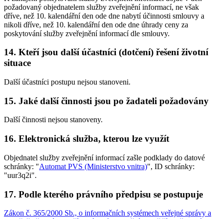
požadovaný objednatelem služby zveřejnění informací, ne však
dříve, než 10. kalendářní den ode dne nabytí účinnosti smlouvy a
nikoli dříve, než 10. kalendářní den ode dne úhrady ceny za
poskytování služby zveřejnění informací dle smlouvy.
14. Kteří jsou další účastníci (dotčení) řešení životní
situace
Další účastníci postupu nejsou stanoveni.
15. Jaké další činnosti jsou po žadateli požadovány
Další činnosti nejsou stanoveny.
16. Elektronická služba, kterou lze využít
Objednatel služby zveřejnění informací zašle podklady do datové
schránky: "
Automat PVS (Ministerstvo vnitra)
", ID schránky:
"uur3q2i".
17. Podle kterého právního předpisu se postupuje
Zákon č. 365/2000 Sb., o informačních systémech veřejné správy a