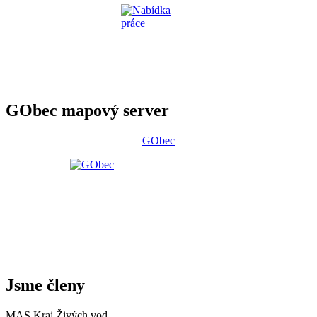
GObec mapový server
GObec
Jsme členy
MAS Kraj Živých vod