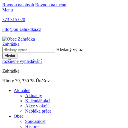
Rovnou na obsah
Rovnou na menu
Menu
373 315 020
info@ou-zahradka.cz
Zahrádka
Hledaný výraz
Hledat
rozšířené vyhledávání
Zahrádka
Hůrky 39, 330 38 Úněšov
Aktuálně
Aktuality
Kalendář akcí
Akce v okolí
Nabídka práce
Obec
Současnost
Historie