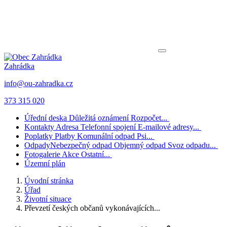
Zahrádka
info@ou-zahradka.cz
373 315 020
Úřední deska
Důležitá oznámení
Rozpočet...
Kontakty
Adresa
Telefonní spojení
E-mailové adresy...
Poplatky
Platby
Komunální odpad
Psi...
Odpady
Nebezpečný odpad
Objemný odpad
Svoz odpadu...
Fotogalerie
Akce
Ostatní...
Územní plán
Úvodní stránka
Úřad
Životní situace
Převzetí českých občanů vykonávajících...