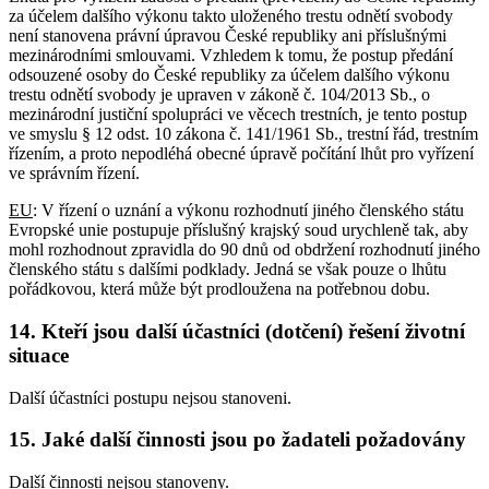
za účelem dalšího výkonu takto uloženého trestu odnětí svobody
není stanovena právní úpravou České republiky ani příslušnými
mezinárodními smlouvami. Vzhledem k tomu, že postup předání
odsouzené osoby do České republiky za účelem dalšího výkonu
trestu odnětí svobody je upraven v zákoně č. 104/2013 Sb., o
mezinárodní justiční spolupráci ve věcech trestních, je tento postup
ve smyslu § 12 odst. 10 zákona č. 141/1961 Sb., trestní řád, trestním
řízením, a proto nepodléhá obecné úpravě počítání lhůt pro vyřízení
ve správním řízení.
EU
: V řízení o uznání a výkonu rozhodnutí jiného členského státu
Evropské unie postupuje příslušný krajský soud urychleně tak, aby
mohl rozhodnout zpravidla do 90 dnů od obdržení rozhodnutí jiného
členského státu s dalšími podklady. Jedná se však pouze o lhůtu
pořádkovou, která může být prodloužena na potřebnou dobu.
14. Kteří jsou další účastníci (dotčení) řešení životní
situace
Další účastníci postupu nejsou stanoveni.
15. Jaké další činnosti jsou po žadateli požadovány
Další činnosti nejsou stanoveny.