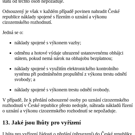
států od těchto osob nepožaduje.
Odsouzený je však v každém případě povinen nahradit České
republice náklady spojené s řízením o uznání a výkonu
cizozemského rozhodnutí.
Jedná se o:
náklady spojené s výkonem vazby;
odměnu a hotové výdaje uhrazené ustanovenému obhájci
státem, pokud nemá nárok na obhajobu bezplatnou;
náklady spojené s využitím elektronického kontrolního
systému při podmíněném propuštění z výkonu trestu odnětí
svobody; a
náklady spojené s výkonem trestu odnětí svobody.
V případě, že k předání odsouzené osoby po uznání cizozemského
rozhodnutí v České republice přesto nedojde, náhrada nákladů řízení
o uznání a výkonu cizozemského rozhodnutí se nepožaduje.
13. Jaké jsou lhůty pro vyřízení
Lhůta pro vyřízení žádosti o předání (převezení) do České republiky