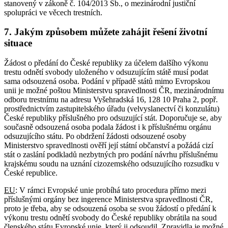
stanovený v zákoně č. 104/2013 Sb., o mezinárodní justiční
spolupráci ve věcech trestních.
7. Jakým způsobem můžete zahájit řešení životní
situace
Žádost o předání do České republiky za účelem dalšího výkonu
trestu odnětí svobody uloženého v odsuzujícím státě musí podat
sama odsouzená osoba. Podání v případě států mimo Evropskou
unii je možné poštou Ministerstvu spravedlnosti ČR, mezinárodnímu
odboru trestnímu na adresu Vyšehradská 16, 128 10 Praha 2, popř.
prostřednictvím zastupitelského úřadu (velvyslanectví či konzulátu)
České republiky příslušného pro odsuzující stát. Doporučuje se, aby
současně odsouzená osoba podala žádost i k příslušnému orgánu
odsuzujícího státu. Po obdržení žádosti odsouzené osoby
Ministerstvo spravedlnosti ověří její státní občanství a požádá cizí
stát o zaslání podkladů nezbytných pro podání návrhu příslušnému
krajskému soudu na uznání cizozemského odsuzujícího rozsudku v
České republice.
EU
: V rámci Evropské unie probíhá tato procedura přímo mezi
příslušnými orgány bez ingerence Ministerstva spravedlnosti ČR,
proto je třeba, aby se odsouzená osoba se svou žádostí o předání k
výkonu trestu odnětí svobody do České republiky obrátila na soud
členského státu Evropské unie, který ji odsoudil. Zpravidla je možné