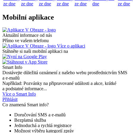
ze dne
ze dne
ze dne
ze dne
ze dne
dne
ze dne
Mobilní aplikace
Aktuální informace od nás
Přímo ve vašem telefonu
Více o aplikaci
Stáhněte si naši mobilní aplikaci na
Smart Info
Dostávejte důležitá oznámení z našeho webu prostřednictvím SMS
a e-mailů
Například: Pozvánky na připravované události a akce, krátké
a podstatné informace...
Více o Smart Info
Přihlásit
Co znamená Smart info?
Doručování SMS a e-mailů
Bezplatná služba
Jednoduchá a rychlá registrace
Možnost výběru kategorií zpráv