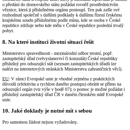
o předání do domovského státu požádat rovněž prostřednictvím
věznice, která ji příslušnému orgánu postoupí. Ten pak zašle své
rozhodnutí společně s dalšími podklady k dalšímu řízení českému
krajskému soudu příslušnému podle místa, kde se osoba v České
republice zdržuje nebo kde měla v České republice poslední trvalý
pobyt.
8. Na které instituci životní situaci řešit
Ministerstvo spravedlnosti - mezinárodní odbor trestní, popř.
zastupitelský úřad (velvyslanectví či konzulát) České republiky
příslušný pro odsuzující stát (seznam zastupitelských úřadů lze
nalézt na internetových stránkách Ministerstva zahraničních věcí).
EU
: V rámci Evropské unie je vhodné zejména z praktických
důvodů (efektivita a rychlost daného postupu) obrátit se přímo na
odsuzující orgán (viz výše v bodě 07); o pomoc je možné požádat i
příslušný zastupitelský úřad ČR v daném členském státě Evropské
unie.
10. Jaké doklady je nutné mít s sebou
Pro samotnou žádost nejsou vyžadovány.