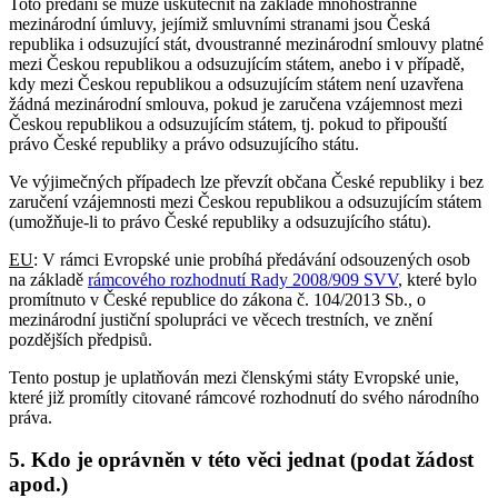
Toto předání se může uskutečnit na základě mnohostranné
mezinárodní úmluvy, jejímiž smluvními stranami jsou Česká
republika i odsuzující stát, dvoustranné mezinárodní smlouvy platné
mezi Českou republikou a odsuzujícím státem, anebo i v případě,
kdy mezi Českou republikou a odsuzujícím státem není uzavřena
žádná mezinárodní smlouva, pokud je zaručena vzájemnost mezi
Českou republikou a odsuzujícím státem, tj. pokud to připouští
právo České republiky a právo odsuzujícího státu.
Ve výjimečných případech lze převzít občana České republiky i bez
zaručení vzájemnosti mezi Českou republikou a odsuzujícím státem
(umožňuje-li to právo České republiky a odsuzujícího státu).
EU
: V rámci Evropské unie probíhá předávání odsouzených osob
na základě
rámcového rozhodnutí Rady 2008/909 SVV
, které bylo
promítnuto v České republice do zákona č. 104/2013 Sb., o
mezinárodní justiční spolupráci ve věcech trestních, ve znění
pozdějších předpisů.
Tento postup je uplatňován mezi členskými státy Evropské unie,
které již promítly citované rámcové rozhodnutí do svého národního
práva.
5. Kdo je oprávněn v této věci jednat (podat žádost
apod.)