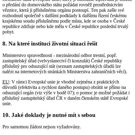
o předání do domovského státu požádat rovněž prostřednictvím
věznice, která ji příslušnému orgánu postoupí. Ten pak zašle své
rozhodnutí společně s dalšími podklady k dalšímu řízení českému
krajskému soudu příslušnému podle místa, kde se osoba v České
republice zdržuje nebo kde měla v České republice poslední trvalý
pobyt.
8. Na které instituci životní situaci řešit
Ministerstvo spravedlnosti - mezinárodní odbor trestní, popř.
zastupitelský úřad (velvyslanectví či konzulát) České republiky
příslušný pro odsuzující stát (seznam zastupitelských úřadů lze
nalézt na internetových stránkách Ministerstva zahraničních věcí).
EU
: V rámci Evropské unie je vhodné zejména z praktických
důvodů (efektivita a rychlost daného postupu) obrátit se přímo na
odsuzující orgán (viz výše v bodě 07); o pomoc je možné požádat i
příslušný zastupitelský úřad ČR v daném členském státě Evropské
unie.
10. Jaké doklady je nutné mít s sebou
Pro samotnou žádost nejsou vyžadovány.