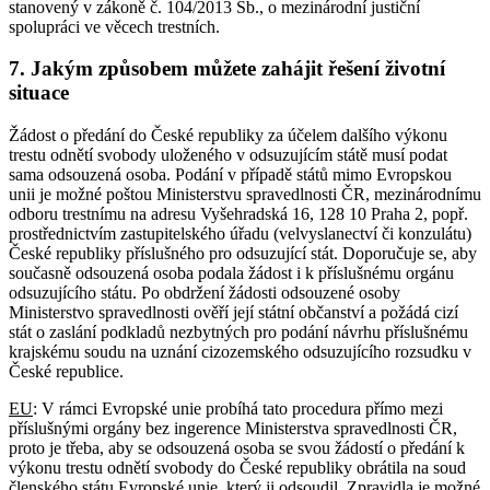
stanovený v zákoně č. 104/2013 Sb., o mezinárodní justiční
spolupráci ve věcech trestních.
7. Jakým způsobem můžete zahájit řešení životní
situace
Žádost o předání do České republiky za účelem dalšího výkonu
trestu odnětí svobody uloženého v odsuzujícím státě musí podat
sama odsouzená osoba. Podání v případě států mimo Evropskou
unii je možné poštou Ministerstvu spravedlnosti ČR, mezinárodnímu
odboru trestnímu na adresu Vyšehradská 16, 128 10 Praha 2, popř.
prostřednictvím zastupitelského úřadu (velvyslanectví či konzulátu)
České republiky příslušného pro odsuzující stát. Doporučuje se, aby
současně odsouzená osoba podala žádost i k příslušnému orgánu
odsuzujícího státu. Po obdržení žádosti odsouzené osoby
Ministerstvo spravedlnosti ověří její státní občanství a požádá cizí
stát o zaslání podkladů nezbytných pro podání návrhu příslušnému
krajskému soudu na uznání cizozemského odsuzujícího rozsudku v
České republice.
EU
: V rámci Evropské unie probíhá tato procedura přímo mezi
příslušnými orgány bez ingerence Ministerstva spravedlnosti ČR,
proto je třeba, aby se odsouzená osoba se svou žádostí o předání k
výkonu trestu odnětí svobody do České republiky obrátila na soud
členského státu Evropské unie, který ji odsoudil. Zpravidla je možné