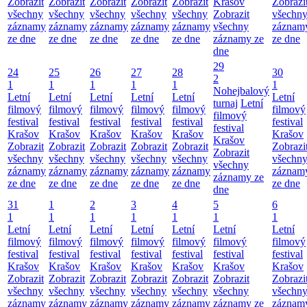
Zobrazit
Zobrazit
Zobrazit
Zobrazit
Zobrazit
Krašov
Zobrazi
všechny
všechny
všechny
všechny
všechny
Zobrazit
všechn
záznamy
záznamy
záznamy
záznamy
záznamy
všechny
záznam
ze dne
ze dne
ze dne
ze dne
ze dne
záznamy ze
ze dne
dne
29
24
25
26
27
28
30
2
1
1
1
1
1
1
Nohejbalový
Letní
Letní
Letní
Letní
Letní
Letní
turnaj
Letní
filmový
filmový
filmový
filmový
filmový
filmový
filmový
festival
festival
festival
festival
festival
festival
festival
Krašov
Krašov
Krašov
Krašov
Krašov
Krašov
Krašov
Zobrazit
Zobrazit
Zobrazit
Zobrazit
Zobrazit
Zobrazi
Zobrazit
všechny
všechny
všechny
všechny
všechny
všechn
všechny
záznamy
záznamy
záznamy
záznamy
záznamy
záznam
záznamy ze
ze dne
ze dne
ze dne
ze dne
ze dne
ze dne
dne
31
1
2
3
4
5
6
1
1
1
1
1
1
1
Letní
Letní
Letní
Letní
Letní
Letní
Letní
filmový
filmový
filmový
filmový
filmový
filmový
filmový
festival
festival
festival
festival
festival
festival
festival
Krašov
Krašov
Krašov
Krašov
Krašov
Krašov
Krašov
Zobrazit
Zobrazit
Zobrazit
Zobrazit
Zobrazit
Zobrazit
Zobrazi
všechny
všechny
všechny
všechny
všechny
všechny
všechn
záznamy
záznamy
záznamy
záznamy
záznamy
záznamy ze
záznam