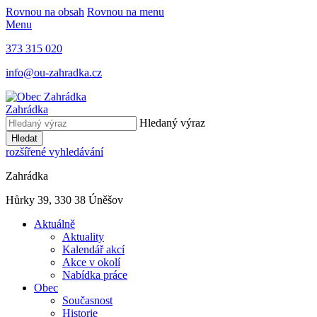
Rovnou na obsah
Rovnou na menu
Menu
373 315 020
info@ou-zahradka.cz
Zahrádka
Hledaný výraz
Hledat
rozšířené vyhledávání
Zahrádka
Hůrky 39, 330 38 Úněšov
Aktuálně
Aktuality
Kalendář akcí
Akce v okolí
Nabídka práce
Obec
Současnost
Historie