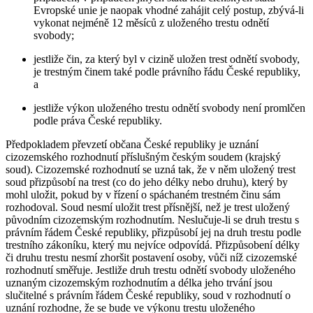
Evropské unie je naopak vhodné zahájit celý postup, zbývá-li
vykonat nejméně 12 měsíců z uloženého trestu odnětí
svobody;
jestliže čin, za který byl v cizině uložen trest odnětí svobody,
je trestným činem také podle právního řádu České republiky,
a
jestliže výkon uloženého trestu odnětí svobody není promlčen
podle práva České republiky.
Předpokladem převzetí občana České republiky je uznání
cizozemského rozhodnutí příslušným českým soudem (krajský
soud). Cizozemské rozhodnutí se uzná tak, že v něm uložený trest
soud přizpůsobí na trest (co do jeho délky nebo druhu), který by
mohl uložit, pokud by v řízení o spáchaném trestném činu sám
rozhodoval. Soud nesmí uložit trest přísnější, než je trest uložený
původním cizozemským rozhodnutím. Neslučuje-li se druh trestu s
právním řádem České republiky, přizpůsobí jej na druh trestu podle
trestního zákoníku, který mu nejvíce odpovídá. Přizpůsobení délky
či druhu trestu nesmí zhoršit postavení osoby, vůči níž cizozemské
rozhodnutí směřuje. Jestliže druh trestu odnětí svobody uloženého
uznaným cizozemským rozhodnutím a délka jeho trvání jsou
slučitelné s právním řádem České republiky, soud v rozhodnutí o
uznání rozhodne, že se bude ve výkonu trestu uloženého