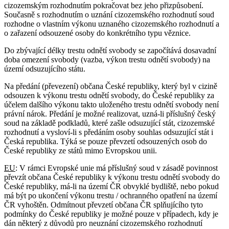
cizozemským rozhodnutím pokračovat bez jeho přizpůsobení.
Současně s rozhodnutím o uznání cizozemského rozhodnutí soud
rozhodne o vlastním výkonu uznaného cizozemského rozhodnutí a
o zařazení odsouzené osoby do konkrétního typu věznice.
Do zbývající délky trestu odnětí svobody se započítává dosavadní
doba omezení svobody (vazba, výkon trestu odnětí svobody) na
území odsuzujícího státu.
Na předání (převezení) občana České republiky, který byl v cizině
odsouzen k výkonu trestu odnětí svobody, do České republiky za
účelem dalšího výkonu takto uloženého trestu odnětí svobody není
právní nárok. Předání je možné realizovat, uzná-li příslušný český
soud na základě podkladů, které zašle odsuzující stát, cizozemské
rozhodnutí a vysloví-li s předáním osoby souhlas odsuzující stát i
Česká republika. Týká se pouze převzetí odsouzených osob do
České republiky ze států mimo Evropskou unii.
EU
: V rámci Evropské unie má příslušný soud v zásadě povinnost
převzít občana České republiky k výkonu trestu odnětí svobody do
České republiky, má-li na území ČR obvyklé bydliště, nebo pokud
má být po ukončení výkonu trestu / ochranného opatření na území
ČR vyhoštěn. Odmítnout převzetí občana ČR splňujícího tyto
podmínky do České republiky je možné pouze v případech, kdy je
dán některý z důvodů pro neuznání cizozemského rozhodnutí