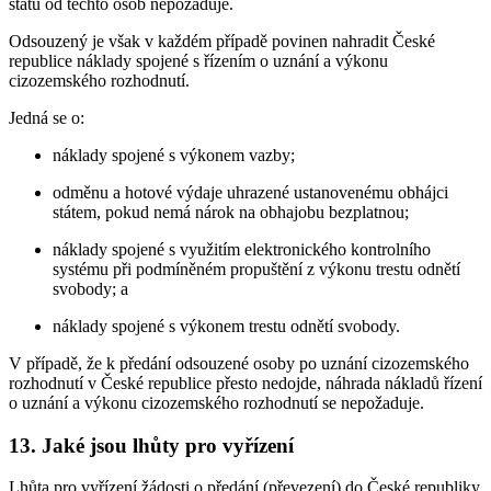
států od těchto osob nepožaduje.
Odsouzený je však v každém případě povinen nahradit České
republice náklady spojené s řízením o uznání a výkonu
cizozemského rozhodnutí.
Jedná se o:
náklady spojené s výkonem vazby;
odměnu a hotové výdaje uhrazené ustanovenému obhájci
státem, pokud nemá nárok na obhajobu bezplatnou;
náklady spojené s využitím elektronického kontrolního
systému při podmíněném propuštění z výkonu trestu odnětí
svobody; a
náklady spojené s výkonem trestu odnětí svobody.
V případě, že k předání odsouzené osoby po uznání cizozemského
rozhodnutí v České republice přesto nedojde, náhrada nákladů řízení
o uznání a výkonu cizozemského rozhodnutí se nepožaduje.
13. Jaké jsou lhůty pro vyřízení
Lhůta pro vyřízení žádosti o předání (převezení) do České republiky