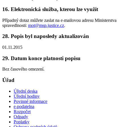
16. Elektronická služba, kterou lze využít
Případný dotaz můžete zaslat na e-mailovou adresu Ministerstva
spravedlnosti:
mot@msp.justice.cz
.
28. Popis byl naposledy aktualizován
01.11.2015
29. Datum konce platnosti popisu
Bez časového omezení.
Úřad
Úřední deska
Úřední hodiny
Povinné informace
e-podatelna
Rozpočet
Odpady
Poplatky
Ochrana osobních údajů