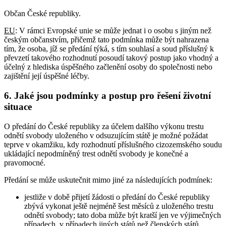
Občan České republiky.
EU
: V rámci Evropské unie se může jednat i o osobu s jiným než
českým občanstvím, přičemž tato podmínka může být nahrazena
tím, že osoba, jíž se předání týká, s tím souhlasí a soud příslušný k
převzetí takového rozhodnutí posoudí takový postup jako vhodný a
účelný z hlediska úspěšného začlenění osoby do společnosti nebo
zajištění její úspěšné léčby.
6. Jaké jsou podmínky a postup pro řešení životní
situace
O předání do České republiky za účelem dalšího výkonu trestu
odnětí svobody uloženého v odsuzujícím státě je možné požádat
teprve v okamžiku, kdy rozhodnutí příslušného cizozemského soudu
ukládající nepodmíněný trest odnětí svobody je konečné a
pravomocné.
Předání se může uskutečnit mimo jiné za následujících podmínek:
jestliže v době přijetí žádosti o předání do České republiky
zbývá vykonat ještě nejméně šest měsíců z uloženého trestu
odnětí svobody; tato doba může být kratší jen ve výjimečných
případech, v případech jiných států než členských států