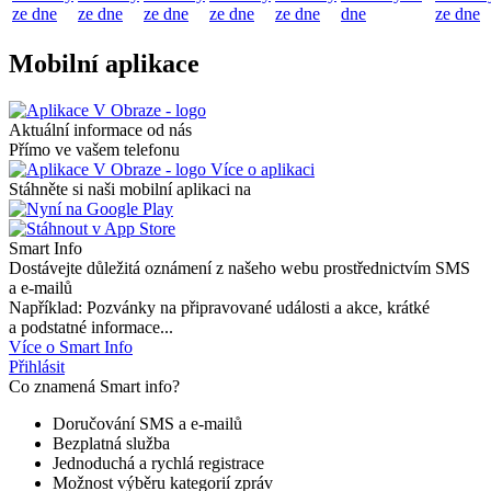
ze dne
ze dne
ze dne
ze dne
ze dne
dne
ze dne
Mobilní aplikace
Aktuální informace od nás
Přímo ve vašem telefonu
Více o aplikaci
Stáhněte si naši mobilní aplikaci na
Smart Info
Dostávejte důležitá oznámení z našeho webu prostřednictvím SMS
a e-mailů
Například: Pozvánky na připravované události a akce, krátké
a podstatné informace...
Více o Smart Info
Přihlásit
Co znamená Smart info?
Doručování SMS a e-mailů
Bezplatná služba
Jednoduchá a rychlá registrace
Možnost výběru kategorií zpráv