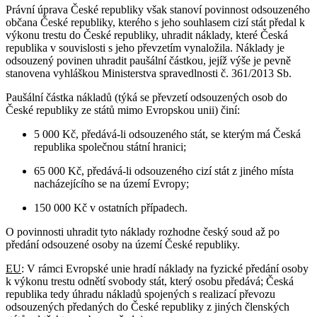
Právní úprava České republiky však stanoví povinnost odsouzeného
občana České republiky, kterého s jeho souhlasem cizí stát předal k
výkonu trestu do České republiky, uhradit náklady, které Česká
republika v souvislosti s jeho převzetím vynaložila. Náklady je
odsouzený povinen uhradit paušální částkou, jejíž výše je pevně
stanovena vyhláškou Ministerstva spravedlnosti č. 361/2013 Sb.
Paušální částka nákladů (týká se převzetí odsouzených osob do
České republiky ze států mimo Evropskou unii) činí:
5 000 Kč, předává-li odsouzeného stát, se kterým má Česká
republika společnou státní hranici;
65 000 Kč, předává-li odsouzeného cizí stát z jiného místa
nacházejícího se na území Evropy;
150 000 Kč v ostatních případech.
O povinnosti uhradit tyto náklady rozhodne český soud až po
předání odsouzené osoby na území České republiky.
EU
: V rámci Evropské unie hradí náklady na fyzické předání osoby
k výkonu trestu odnětí svobody stát, který osobu předává; Česká
republika tedy úhradu nákladů spojených s realizací převozu
odsouzených předaných do České republiky z jiných členských