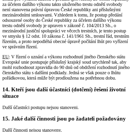
za účelem dalšího výkonu takto uloženého trestu odnětí svobody
není stanovena právní úpravou České republiky ani příslušnými
mezinárodními smlouvami. Vzhledem k tomu, že postup předání
odsouzené osoby do České republiky za účelem dalšího výkonu
trestu odnětí svobody je upraven v zákoně č. 104/2013 Sb., o
mezinárodní justiční spolupráci ve věcech trestních, je tento postup
ve smyslu § 12 odst. 10 zákona č. 141/1961 Sb., trestní řád, trestním
řízením, a proto nepodléhá obecné úpravě počítání lhůt pro vyřízení
ve správním řízení.
EU
: V řízení o uznání a výkonu rozhodnutí jiného členského státu
Evropské unie postupuje příslušný krajský soud urychleně tak, aby
mohl rozhodnout zpravidla do 90 dnů od obdržení rozhodnutí jiného
členského státu s dalšími podklady. Jedná se však pouze o lhůtu
pořádkovou, která může být prodloužena na potřebnou dobu.
14. Kteří jsou další účastníci (dotčení) řešení životní
situace
Další účastníci postupu nejsou stanoveni.
15. Jaké další činnosti jsou po žadateli požadovány
Další činnosti nejsou stanoveny.