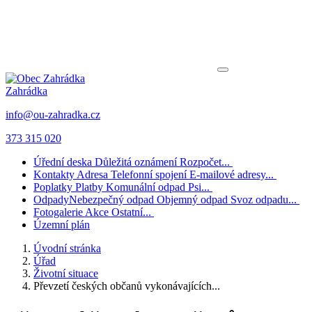
Zahrádka
info@ou-zahradka.cz
373 315 020
Úřední deska
Důležitá oznámení
Rozpočet...
Kontakty
Adresa
Telefonní spojení
E-mailové adresy...
Poplatky
Platby
Komunální odpad
Psi...
Odpady
Nebezpečný odpad
Objemný odpad
Svoz odpadu...
Fotogalerie
Akce
Ostatní...
Územní plán
Úvodní stránka
Úřad
Životní situace
Převzetí českých občanů vykonávajících...