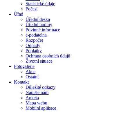
Statistické údaje
Počasí
Úřad
Úřední deska
Úřední hodiny
Povinné informace
e-podatelna
Rozpočet
Odpady
Poplatky
Ochrana osobních údajů
Životní situace
Fotogalerie
Akce
Ostatní
Kontakt
Důležité odkazy
Napište nám
Anketa
Mapa webu
Mobilní aplikace