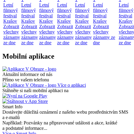
Letní
Letní
Letní
Letní
Letní
Letní
Letní
filmový
filmový
filmový
filmový
filmový
filmový
filmový
festival
festival
festival
festival
festival
festival
festival
Krašov
Krašov
Krašov
Krašov
Krašov
Krašov
Krašov
Zobrazit
Zobrazit
Zobrazit
Zobrazit
Zobrazit
Zobrazit
Zobrazi
všechny
všechny
všechny
všechny
všechny
všechny
všechn
záznamy
záznamy
záznamy
záznamy
záznamy
záznamy ze
záznam
ze dne
ze dne
ze dne
ze dne
ze dne
dne
ze dne
Mobilní aplikace
Aktuální informace od nás
Přímo ve vašem telefonu
Více o aplikaci
Stáhněte si naši mobilní aplikaci na
Smart Info
Dostávejte důležitá oznámení z našeho webu prostřednictvím SMS
a e-mailů
Například: Pozvánky na připravované události a akce, krátké
a podstatné informace...
Více o Smart Info