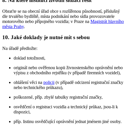
8. Na které instituci životní situaci řešit
Obraťte se na obecní úřad obce s rozšířenou působností, příslušný
dle trvalého bydliště, místa podnikání nebo sídla provozovatele
motorového nebo přípojného vozidla; v Praze na
Magistrát hlavního
města Prahy
.
10. Jaké doklady je nutné mít s sebou
Na úřadě předložte:
doklad totožnosti,
originál nebo ověřenou kopii živnostenského oprávnění nebo
výpisu z obchodního rejstříku (v případě firemních vozidel),
ohlášení věci na
policii
(v případě odcizení registrační značky
nebo technického průkazu),
poškozené, příp. zbylé tabulky registrační značky,
osvědčení o registraci vozidla a technický průkaz, jsou-li k
dispozici,
příp. listinu osvědčující oprávnění jednat jménem jiné osoby.