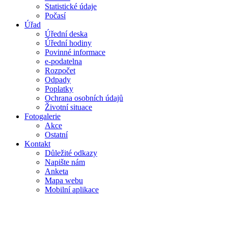
Statistické údaje
Počasí
Úřad
Úřední deska
Úřední hodiny
Povinné informace
e-podatelna
Rozpočet
Odpady
Poplatky
Ochrana osobních údajů
Životní situace
Fotogalerie
Akce
Ostatní
Kontakt
Důležité odkazy
Napište nám
Anketa
Mapa webu
Mobilní aplikace