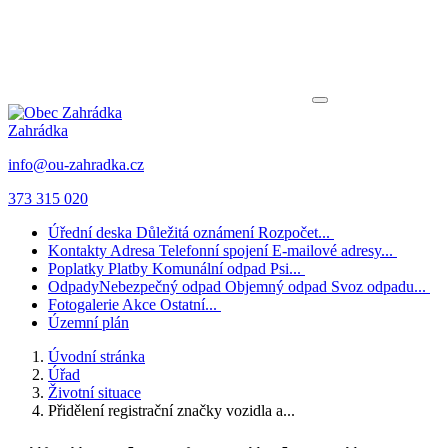
Zahrádka
info@ou-zahradka.cz
373 315 020
Úřední deska
Důležitá oznámení
Rozpočet...
Kontakty
Adresa
Telefonní spojení
E-mailové adresy...
Poplatky
Platby
Komunální odpad
Psi...
Odpady
Nebezpečný odpad
Objemný odpad
Svoz odpadu...
Fotogalerie
Akce
Ostatní...
Územní plán
Úvodní stránka
Úřad
Životní situace
Přidělení registrační značky vozidla a...