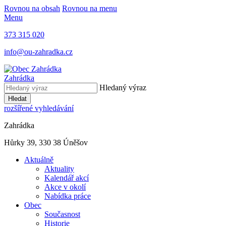
Rovnou na obsah
Rovnou na menu
Menu
373 315 020
info@ou-zahradka.cz
Zahrádka
Hledaný výraz
Hledat
rozšířené vyhledávání
Zahrádka
Hůrky 39, 330 38 Úněšov
Aktuálně
Aktuality
Kalendář akcí
Akce v okolí
Nabídka práce
Obec
Současnost
Historie