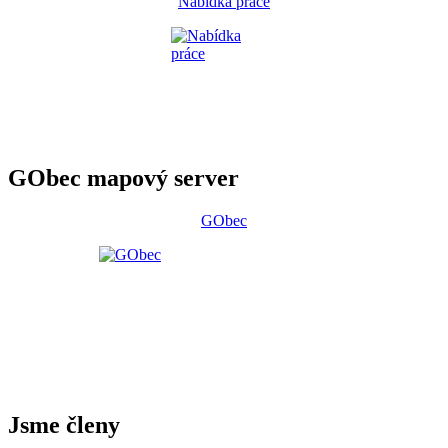
Nabídka práce
GObec mapový server
GObec
Jsme členy