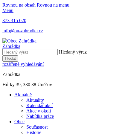
Rovnou na obsah
Rovnou na menu
Menu
373 315 020
info@ou-zahradka.cz
Zahrádka
Hledaný výraz
Hledat
rozšířené vyhledávání
Zahrádka
Hůrky 39, 330 38 Úněšov
Aktuálně
Aktuality
Kalendář akcí
Akce v okolí
Nabídka práce
Obec
Současnost
Historie