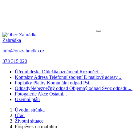
Zahrádka
info@ou-zahradka.cz
373 315 020
Úřední deska
Důležitá oznámení
Rozpočet...
Kontakty
Adresa
Telefonní spojení
E-mailové adresy...
Poplatky
Platby
Komunální odpad
Psi...
Odpady
Nebezpečný odpad
Objemný odpad
Svoz odpadu...
Fotogalerie
Akce
Ostatní...
Územní plán
Úvodní stránka
Úřad
Životní situace
Příspěvek na mobilitu