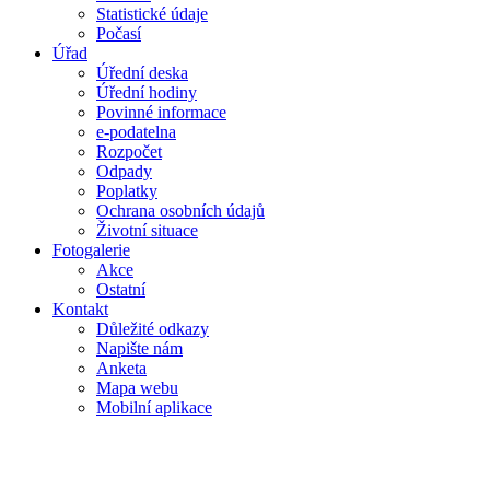
Statistické údaje
Počasí
Úřad
Úřední deska
Úřední hodiny
Povinné informace
e-podatelna
Rozpočet
Odpady
Poplatky
Ochrana osobních údajů
Životní situace
Fotogalerie
Akce
Ostatní
Kontakt
Důležité odkazy
Napište nám
Anketa
Mapa webu
Mobilní aplikace