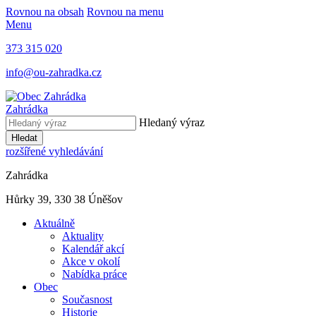
Rovnou na obsah
Rovnou na menu
Menu
373 315 020
info@ou-zahradka.cz
Zahrádka
Hledaný výraz
Hledat
rozšířené vyhledávání
Zahrádka
Hůrky 39, 330 38 Úněšov
Aktuálně
Aktuality
Kalendář akcí
Akce v okolí
Nabídka práce
Obec
Současnost
Historie