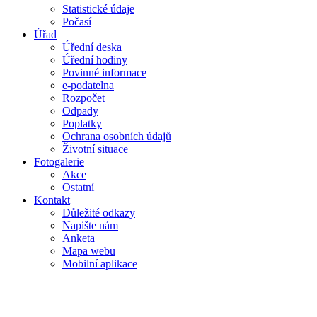
Statistické údaje
Počasí
Úřad
Úřední deska
Úřední hodiny
Povinné informace
e-podatelna
Rozpočet
Odpady
Poplatky
Ochrana osobních údajů
Životní situace
Fotogalerie
Akce
Ostatní
Kontakt
Důležité odkazy
Napište nám
Anketa
Mapa webu
Mobilní aplikace