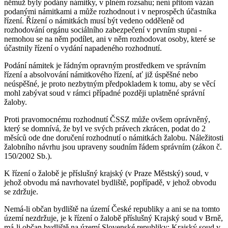
němuž byly podány námitky, v plném rozsahu; není přitom vázán
podanými námitkami a může rozhodnout i v neprospěch účastníka
řízení. Řízení o námitkách musí být vedeno odděleně od
rozhodování orgánu sociálního zabezpečení v prvním stupni -
nemohou se na něm podílet, ani v něm rozhodovat osoby, které se
účastnily řízení o vydání napadeného rozhodnutí.
Podání námitek je řádným opravným prostředkem ve správním
řízení a absolvování námitkového řízení, ať již úspěšné nebo
neúspěšné, je proto nezbytným předpokladem k tomu, aby se věcí
mohl zabývat soud v rámci případné později uplatněné správní
žaloby.
Proti pravomocnému rozhodnutí ČSSZ může ovšem oprávněný,
který se domnívá, že byl ve svých právech zkrácen, podat do 2
měsíců ode dne doručení rozhodnutí o námitkách žalobu. Náležitosti
žalobního návrhu jsou upraveny soudním řádem správním (zákon č.
150/2002 Sb.).
K řízení o žalobě je příslušný krajský (v Praze Městský) soud, v
jehož obvodu má navrhovatel bydliště, popřípadě, v jehož obvodu
se zdržuje.
Nemá-li občan bydliště na území České republiky a ani se na tomto
území nezdržuje, je k řízení o žalobě příslušný Krajský soud v Brně,
má-li občan bydliště na území Slovenské republiky; Krajský soud v