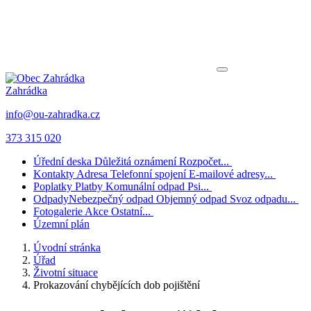
Zahrádka
info@ou-zahradka.cz
373 315 020
Úřední deska
Důležitá oznámení
Rozpočet...
Kontakty
Adresa
Telefonní spojení
E-mailové adresy...
Poplatky
Platby
Komunální odpad
Psi...
Odpady
Nebezpečný odpad
Objemný odpad
Svoz odpadu...
Fotogalerie
Akce
Ostatní...
Územní plán
Úvodní stránka
Úřad
Životní situace
Prokazování chybějících dob pojištění