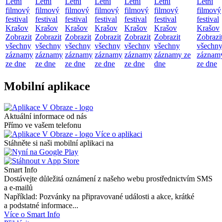
Letní
Letní
Letní
Letní
Letní
Letní
Letní
filmový
filmový
filmový
filmový
filmový
filmový
filmový
festival
festival
festival
festival
festival
festival
festival
Krašov
Krašov
Krašov
Krašov
Krašov
Krašov
Krašov
Zobrazit
Zobrazit
Zobrazit
Zobrazit
Zobrazit
Zobrazit
Zobrazi
všechny
všechny
všechny
všechny
všechny
všechny
všechn
záznamy
záznamy
záznamy
záznamy
záznamy
záznamy ze
záznam
ze dne
ze dne
ze dne
ze dne
ze dne
dne
ze dne
Mobilní aplikace
Aktuální informace od nás
Přímo ve vašem telefonu
Více o aplikaci
Stáhněte si naši mobilní aplikaci na
Smart Info
Dostávejte důležitá oznámení z našeho webu prostřednictvím SMS
a e-mailů
Například: Pozvánky na připravované události a akce, krátké
a podstatné informace...
Více o Smart Info