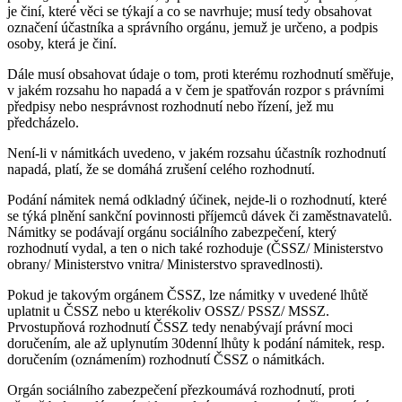
je činí, které věci se týkají a co se navrhuje; musí tedy obsahovat
označení účastníka a správního orgánu, jemuž je určeno, a podpis
osoby, která je činí.
Dále musí obsahovat údaje o tom, proti kterému rozhodnutí směřuje,
v jakém rozsahu ho napadá a v čem je spatřován rozpor s právními
předpisy nebo nesprávnost rozhodnutí nebo řízení, jež mu
předcházelo.
Není-li v námitkách uvedeno, v jakém rozsahu účastník rozhodnutí
napadá, platí, že se domáhá zrušení celého rozhodnutí.
Podání námitek nemá odkladný účinek, nejde-li o rozhodnutí, které
se týká plnění sankční povinnosti příjemců dávek či zaměstnavatelů.
Námitky se podávají orgánu sociálního zabezpečení, který
rozhodnutí vydal, a ten o nich také rozhoduje (ČSSZ/ Ministerstvo
obrany/ Ministerstvo vnitra/ Ministerstvo spravedlnosti).
Pokud je takovým orgánem ČSSZ, lze námitky v uvedené lhůtě
uplatnit u ČSSZ nebo u kterékoliv OSSZ/ PSSZ/ MSSZ.
Prvostupňová rozhodnutí ČSSZ tedy nenabývají právní moci
doručením, ale až uplynutím 30denní lhůty k podání námitek, resp.
doručením (oznámením) rozhodnutí ČSSZ o námitkách.
Orgán sociálního zabezpečení přezkoumává rozhodnutí, proti