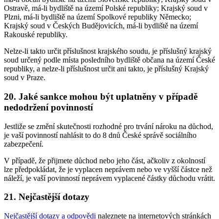
Ostravě, má-li bydliště na území Polské republiky; Krajský soud v
Plzni, má-li bydliště na území Spolkové republiky Německo;
Krajský soud v Českých Budějovicích, má-li bydliště na území
Rakouské republiky.
Nelze-li takto určit příslušnost krajského soudu, je příslušný krajský
soud určený podle místa posledního bydliště občana na území České
republiky, a nelze-li příslušnost určit ani takto, je příslušný Krajský
soud v Praze.
20. Jaké sankce mohou být uplatněny v případě
nedodržení povinností
Jestliže se změní skutečnosti rozhodné pro trvání nároku na důchod,
je vaší povinností nahlásit to do 8 dnů České správě sociálního
zabezpečení.
V případě, že přijmete důchod nebo jeho část, ačkoliv z okolností
lze předpokládat, že je vyplacen neprávem nebo ve vyšší částce než
náleží, je vaší povinností neprávem vyplacené částky důchodu vrátit.
21. Nejčastější dotazy
Nejčastější dotazy a odpovědi
naleznete na internetových stránkách