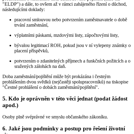
"ELDP") a dále, to ovšem až v rámci zahájeného řízení o důchod,
následujícími doklady:
pracovní smlouvou nebo potvrzením zaměstnavatele o době
trvání zaměstnání,
výplatními páskami, mzdovými listy, zápočtovými listy,
bývalou legitimací ROH, pokud jsou v ní vylepeny známky o
placení příspěvků,
potvrzením o zdanitelných příjmech a funkčních požitcích a o
sražených zálohách na daň.
Doba zaměstnání/pojištění může být prokázána i čestným
prohlášením dvou svědků (nejčastěji spolupracovníků) na tiskopise
"Čestné prohlášení o dobách zaměstnání/pojištění".
5. Kdo je oprávněn v této věci jednat (podat žádost
apod.)
Osoby plně svéprávné ve smyslu občanského zákoníku.
6. Jaké jsou podmínky a postup pro řešení životní