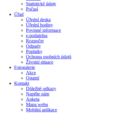
Statistické údaje
Počasí
Úřad
Úřední deska
Úřední hodiny
Povinné informace
e-podatelna
Rozpočet
Odpady
Poplatky
Ochrana osobních údajů
Životní situace
Fotogalerie
Akce
Ostatní
Kontakt
Důležité odkazy
Napište nám
Anketa
Mapa webu
Mobilní aplikace