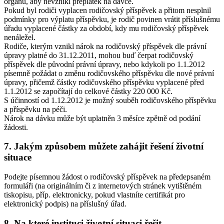
orgánu, aby nevznikl přeplatek na dávce.
Pokud byl rodiči vyplacen rodičovský příspěvek a přitom nesplnil
podmínky pro výplatu příspěvku, je rodič povinen vrátit příslušnému
úřadu vyplacené částky za období, kdy mu rodičovský příspěvek
nenáležel.
Rodiče, kterým vznikl nárok na rodičovský příspěvek dle právní
úpravy platné do 31.12.2011, mohou buď čerpat rodičovský
příspěvek dle původní právní úpravy, nebo kdykoli po 1.1.2012
písemně požádat o změnu rodičovského příspěvku dle nové právní
úpravy, přičemž částky rodičovského příspěvku vyplacené před
1.1.2012 se započítají do celkové částky 220 000 Kč.
S účinností od 1.12.2012 je možný souběh rodičovského příspěvku
a příspěvku na péči.
Nárok na dávku může být uplatněn 3 měsíce zpětně od podání
žádosti.
7. Jakým způsobem můžete zahájit řešení životní
situace
Podejte písemnou žádost o rodičovský příspěvek na předepsaném
formuláři (na originálním či z internetových stránek vytištěném
tiskopisu, příp. elektronicky, pokud vlastníte certifikát pro
elektronický podpis) na příslušný úřad.
8. Na které instituci životní situaci řešit