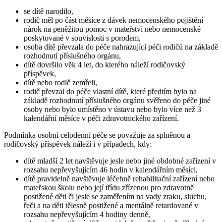
se dítě narodilo,
rodič měl po část měsíce z dávek nemocenského pojištění
nárok na peněžitou pomoc v mateřství nebo nemocenské
poskytované v souvislosti s porodem,
osoba dítě převzala do péče nahrazující péči rodičů na základě
rozhodnutí příslušného orgánu,
dítě dovršilo věk 4 let, do kterého náleží rodičovský
příspěvek,
dítě nebo rodič zemřeli,
rodič převzal do péče vlastní dítě, které předtím bylo na
základě rozhodnutí příslušného orgánu svěřeno do péče jiné
osoby nebo bylo umístěno v ústavu nebo bylo více než 3
kalendářní měsíce v péči zdravotnického zařízení.
Podmínka osobní celodenní péče se považuje za splněnou a
rodičovský příspěvek náleží i v případech, kdy:
dítě mladší 2 let navštěvuje jesle nebo jiné obdobné zařízení v
rozsahu nepřevyšujícím 46 hodin v kalendářním měsíci,
dítě pravidelně navštěvuje léčebně rehabilitační zařízení nebo
mateřskou školu nebo její třídu zřízenou pro zdravotně
postižené děti či jesle se zaměřením na vady zraku, sluchu,
řeči a na děti tělesně postižené a mentálně retardované v
rozsahu nepřevyšujícím 4 hodiny denně,