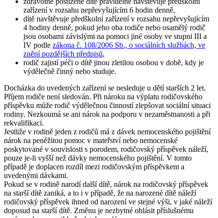
zdravotně postižené dítě pravidelně navštěvuje předškolní
zařízení v rozsahu nepřevyšujícím 6 hodin denně,
dítě navštěvuje předškolní zařízení v rozsahu nepřevyšujícím
4 hodiny denně, pokud jeho oba rodiče nebo osamělý rodič
jsou osobami závislými na pomoci jiné osoby ve stupni III a
IV podle
zákona č. 108/2006 Sb., o sociálních službách, ve
znění pozdějších předpisů
,
rodič zajistí péči o dítě jinou zletilou osobou v době, kdy je
výdělečně činný nebo studuje.
Docházka do uvedených zařízení se nesleduje u dětí starších 2 let.
Příjem rodiče není sledován. Při nároku na výplatu rodičovského
příspěvku může rodič výdělečnou činností zlepšovat sociální situaci
rodiny. Nezkoumá se ani nárok na podporu v nezaměstnanosti a při
rekvalifikaci.
Jestliže v rodině jeden z rodičů má z dávek nemocenského pojištění
nárok na peněžitou pomoc v mateřství nebo nemocenské
poskytované v souvislosti s porodem, rodičovský příspěvek náleží,
pouze je-li vyšší než dávky nemocenského pojištění. V tomto
případě je doplacen rozdíl mezi rodičovským příspěvkem a
uvedenými dávkami.
Pokud se v rodině narodí další dítě, nárok na rodičovský příspěvek
na starší dítě zaniká, a to i v případě, že na narozené dítě náleží
rodičovský příspěvek ihned od narození ve stejné výši, v jaké náleží
doposud na starší dítě. Změnu je nezbytné ohlásit příslušnému