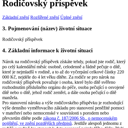
Rodičovský příspěvek
Základní znění
Rozšířené znění
Úplné znění
3. Pojmenování (název) životní situace
Rodičovský příspěvek
4. Základní informace k životní situaci
Nárok na rodičovský příspěvek získáte tehdy, pokud jste rodič, který
po celý kalendářní měsíc osobně, celodenně a řádně pečuje o dítě,
které je nejmladší v rodině, a to až do vyčerpání celkové částky 220
000 Kč, nejdéle do 4 let věku dítěte. Za rodiče se pro nárok na
rodičovský příspěvek považuje i osoba, které bylo dítě svěřeno
rozhodnutím příslušného orgánu do péče, osoba pečující o osvojené
dítě nebo o dítě, jehož rodič zemřel, a dále osoba pečující o dítě
manžela.
Pro stanovení nároku a výše rodičovského příspěvku je rozhodující
výše denního vyměřovacího základu pro stanovení peněžité pomoci
v mateřství nebo nemocenské v souvislosti s porodem nebo
převzetím dítěte podle
zákona č. 187/2006 Sb., o nemocenském
pojištění, ve znění pozdějších předpisů
. Jestliže alespoň jednomu z