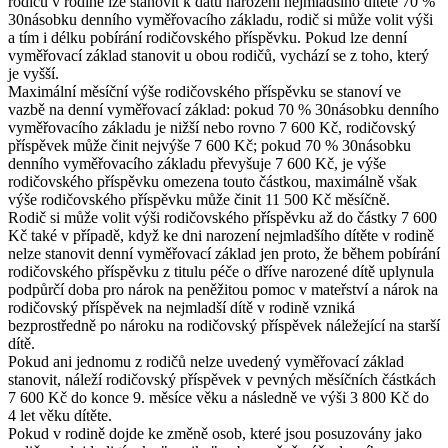
rodičů v rodině lze stanovit k datu narození nejmladšího dítěte 70 %
30násobku denního vyměřovacího základu, rodič si může volit výši
a tím i délku pobírání rodičovského příspěvku. Pokud lze denní
vyměřovací základ stanovit u obou rodičů, vychází se z toho, který
je vyšší.
Maximální měsíční výše rodičovského příspěvku se stanoví ve
vazbě na denní vyměřovací základ: pokud 70 % 30násobku denního
vyměřovacího základu je nižší nebo rovno 7 600 Kč, rodičovský
příspěvek může činit nejvýše 7 600 Kč; pokud 70 % 30násobku
denního vyměřovacího základu převyšuje 7 600 Kč, je výše
rodičovského příspěvku omezena touto částkou, maximálně však
výše rodičovského příspěvku může činit 11 500 Kč měsíčně.
Rodič si může volit výši rodičovského příspěvku až do částky 7 600
Kč také v případě, když ke dni narození nejmladšího dítěte v rodině
nelze stanovit denní vyměřovací základ jen proto, že během pobírání
rodičovského příspěvku z titulu péče o dříve narozené dítě uplynula
podpůrčí doba pro nárok na peněžitou pomoc v mateřství a nárok na
rodičovský příspěvek na nejmladší dítě v rodině vzniká
bezprostředně po nároku na rodičovský příspěvek náležející na starší
dítě.
Pokud ani jednomu z rodičů nelze uvedený vyměřovací základ
stanovit, náleží rodičovský příspěvek v pevných měsíčních částkách
7 600 Kč do konce 9. měsíce věku a následně ve výši 3 800 Kč do
4 let věku dítěte.
Pokud v rodině dojde ke změně osob, které jsou posuzovány jako