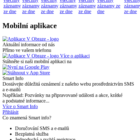
všechny
všechny
všechny
všechny
všechny
všechny
všechn
záznamy
záznamy
záznamy
záznamy
záznamy
záznamy ze
záznam
ze dne
ze dne
ze dne
ze dne
ze dne
dne
ze dne
Mobilní aplikace
Aktuální informace od nás
Přímo ve vašem telefonu
Více o aplikaci
Stáhněte si naši mobilní aplikaci na
Smart Info
Dostávejte důležitá oznámení z našeho webu prostřednictvím SMS
a e-mailů
Například: Pozvánky na připravované události a akce, krátké
a podstatné informace...
Více o Smart Info
Přihlásit
Co znamená Smart info?
Doručování SMS a e-mailů
Bezplatná služba
Jednoduchá a rychlá registrace