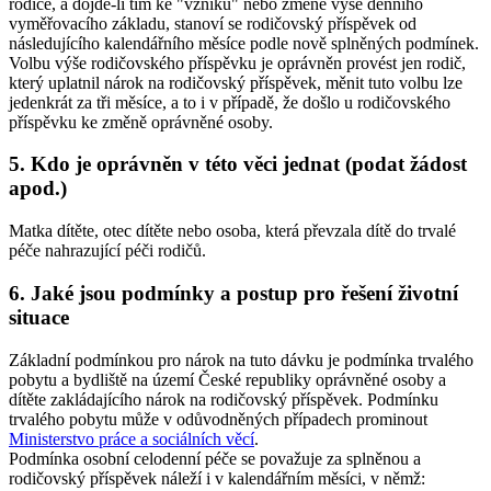
rodiče, a dojde-li tím ke "vzniku" nebo změně výše denního
vyměřovacího základu, stanoví se rodičovský příspěvek od
následujícího kalendářního měsíce podle nově splněných podmínek.
Volbu výše rodičovského příspěvku je oprávněn provést jen rodič,
který uplatnil nárok na rodičovský příspěvek, měnit tuto volbu lze
jedenkrát za tři měsíce, a to i v případě, že došlo u rodičovského
příspěvku ke změně oprávněné osoby.
5. Kdo je oprávněn v této věci jednat (podat žádost
apod.)
Matka dítěte, otec dítěte nebo osoba, která převzala dítě do trvalé
péče nahrazující péči rodičů.
6. Jaké jsou podmínky a postup pro řešení životní
situace
Základní podmínkou pro nárok na tuto dávku je podmínka trvalého
pobytu a bydliště na území České republiky oprávněné osoby a
dítěte zakládajícího nárok na rodičovský příspěvek. Podmínku
trvalého pobytu může v odůvodněných případech prominout
Ministerstvo práce a sociálních věcí
.
Podmínka osobní celodenní péče se považuje za splněnou a
rodičovský příspěvek náleží i v kalendářním měsíci, v němž: