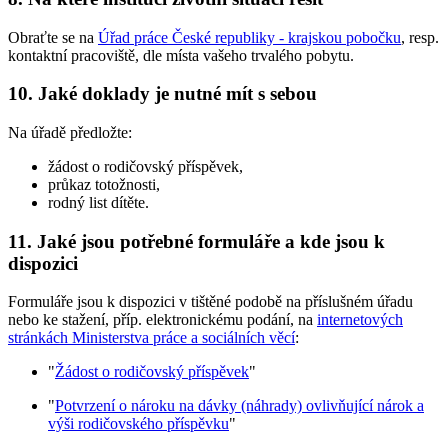
Obraťte se na
Úřad práce České republiky - krajskou pobočku
, resp.
kontaktní pracoviště, dle místa vašeho trvalého pobytu.
10. Jaké doklady je nutné mít s sebou
Na úřadě předložte:
žádost o rodičovský příspěvek,
průkaz totožnosti,
rodný list dítěte.
11. Jaké jsou potřebné formuláře a kde jsou k
dispozici
Formuláře jsou k dispozici v tištěné podobě na příslušném úřadu
nebo ke stažení, příp. elektronickému podání, na
internetových
stránkách Ministerstva práce a sociálních věcí
:
"
Žádost o rodičovský příspěvek
"
"
Potvrzení o nároku na dávky (náhrady) ovlivňující nárok a
výši rodičovského příspěvku
"