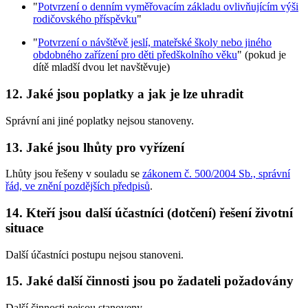
"
Potvrzení o denním vyměřovacím základu ovlivňujícím výši
rodičovského příspěvku
"
"
Potvrzení o návštěvě jeslí, mateřské školy nebo jiného
obdobného zařízení pro děti předškolního věku
" (pokud je
dítě mladší dvou let navštěvuje)
12. Jaké jsou poplatky a jak je lze uhradit
Správní ani jiné poplatky nejsou stanoveny.
13. Jaké jsou lhůty pro vyřízení
Lhůty jsou řešeny v souladu se
zákonem č. 500/2004 Sb., správní
řád, ve znění pozdějších předpisů
.
14. Kteří jsou další účastníci (dotčení) řešení životní
situace
Další účastníci postupu nejsou stanoveni.
15. Jaké další činnosti jsou po žadateli požadovány
Další činnosti nejsou stanoveny.