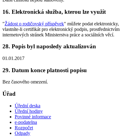
16. Elektronická služba, kterou lze využít
"
Žádost o rodičovský příspěvek
" můžete podat elektronicky,
vlastníte-li certifikát pro elektronický podpis, prostřednictvím
internetových stránek Ministerstva práce a sociálních věcí.
28. Popis byl naposledy aktualizován
01.01.2017
29. Datum konce platnosti popisu
Bez časového omezení.
Úřad
Úřední deska
Úřední hodiny
Povinné informace
e-podatelna
Rozpočet
Odpady