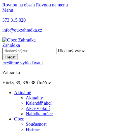
Rovnou na obsah
Rovnou na menu
Menu
373 315 020
info@ou-zahradka.cz
Zahrádka
Hledaný výraz
Hledat
rozšířené vyhledávání
Zahrádka
Hůrky 39, 330 38 Úněšov
Aktuálně
Aktuality
Kalendář akcí
Akce v okolí
Nabídka práce
Obec
Současnost
Historie