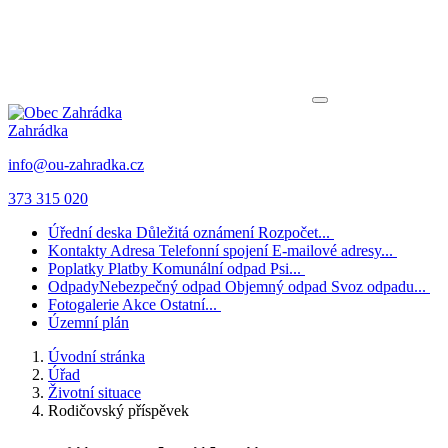
Zahrádka
info@ou-zahradka.cz
373 315 020
Úřední deska
Důležitá oznámení
Rozpočet...
Kontakty
Adresa
Telefonní spojení
E-mailové adresy...
Poplatky
Platby
Komunální odpad
Psi...
Odpady
Nebezpečný odpad
Objemný odpad
Svoz odpadu...
Fotogalerie
Akce
Ostatní...
Územní plán
Úvodní stránka
Úřad
Životní situace
Rodičovský příspěvek