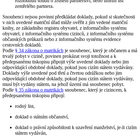
rozhodnutí soudu o zrušení partnerství, nebo úmrtní list
zemřelého partnera.
Snoubenci nejsou povinni předkládat doklady, pokud si skutečnosti
v nich uvedené matriční úřad může ověřit z jím vedené matriční
knihy, ze základního registru obyvatel, z informačního systému
obyvatel, z informačního systému cizinců, z informačního systému
občanských průkazů nebo z informačního systému evidence
cestovních dokladů.
Podle
§ 34 zákona o matrikách
je snoubenec, který je občanem a má
trvalý pobyt v cizině, povinen prokázat svoji totožnost a k
předepsanému tiskopisu připojit výše uvedené doklady nebo jim
odpovídající obdobné doklady, pokud jsou cizím státem vydávány.
Doklady výše uvedené pod třetí a čtvrtou odrážkou nebo jim
odpovídající obdobné doklady, pokud jsou cizím státem vydávány,
musí být vydány státem, na jehož území má snoubenec pobyt.
Podle
§ 35 zákona o matrikách
snoubenec, který je cizincem, k
předepsanému tiskopisu připojí:
rodný list,
doklad o státním občanství,
doklad o právní způsobilosti k uzavření manželství, je-li cizím
státem vydáván,