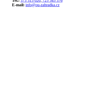
Tel.:
373 315 020
,
725 545 376
E-mail:
info@ou-zahradka.cz