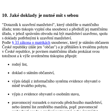
10. Jaké doklady je nutné mít s sebou
"Dotazník k uzavření manželství", který obdržíte u matričního
úřadu; tento tiskopis vyplní oba snoubenci a předloží jej matričnímu
úřadu, v jehož správním obvodu má být manželství uzavřeno, spolu
s doklady potřebnými k uzavření manželství.
Podle
§ 33 zákona o matrikách
snoubenec, který je státním občanem
České republiky (dále jen "občan") a je přihlášen k trvalému pobytu
v České republice, je povinen matričnímu úřadu prokázat svou
totožnost a k výše uvedenému tiskopisu připojit:
rodný list,
doklad o státním občanství,
výpis údajů z informačního systému evidence obyvatel o
místě trvalého pobytu,
výpis z evidence obyvatel o osobním stavu,
pravomocný rozsudek o rozvodu předchozího manželství,
nebo úmrtní list zemřelého manžela, popř. pravomocné