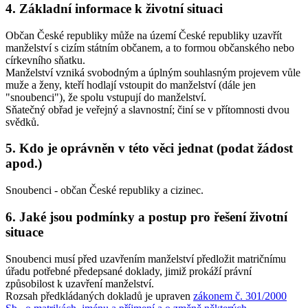
4. Základní informace k životní situaci
Občan České republiky může na území České republiky uzavřít
manželství s cizím státním občanem, a to formou občanského nebo
církevního sňatku.
Manželství vzniká svobodným a úplným souhlasným projevem vůle
muže a ženy, kteří hodlají vstoupit do manželství (dále jen
"snoubenci"), že spolu vstupují do manželství.
Sňatečný obřad je veřejný a slavnostní; činí se v přítomnosti dvou
svědků.
5. Kdo je oprávněn v této věci jednat (podat žádost
apod.)
Snoubenci - občan České republiky a cizinec.
6. Jaké jsou podmínky a postup pro řešení životní
situace
Snoubenci musí před uzavřením manželství předložit matričnímu
úřadu potřebné předepsané doklady, jimiž prokáží právní
způsobilost k uzavření manželství.
Rozsah předkládaných dokladů je upraven
zákonem č. 301/2000