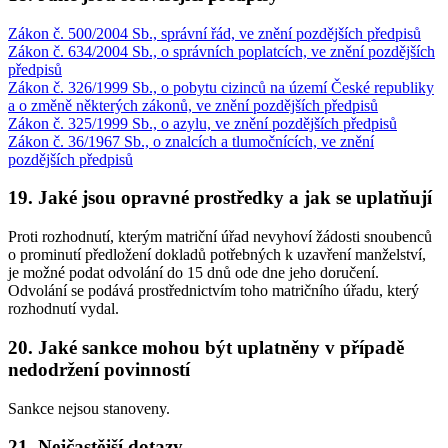
Zákon č. 500/2004 Sb., správní řád, ve znění pozdějších předpisů
Zákon č. 634/2004 Sb., o správních poplatcích, ve znění pozdějších
předpisů
Zákon č. 326/1999 Sb., o pobytu cizinců na území České republiky
a o změně některých zákonů, ve znění pozdějších předpisů
Zákon č. 325/1999 Sb., o azylu, ve znění pozdějších předpisů
Zákon č. 36/1967 Sb., o znalcích a tlumočnících, ve znění
pozdějších předpisů
19. Jaké jsou opravné prostředky a jak se uplatňují
Proti rozhodnutí, kterým matriční úřad nevyhoví žádosti snoubenců
o prominutí předložení dokladů potřebných k uzavření manželství,
je možné podat odvolání do 15 dnů ode dne jeho doručení.
Odvolání se podává prostřednictvím toho matričního úřadu, který
rozhodnutí vydal.
20. Jaké sankce mohou být uplatněny v případě
nedodržení povinností
Sankce nejsou stanoveny.
21. Nejčastější dotazy