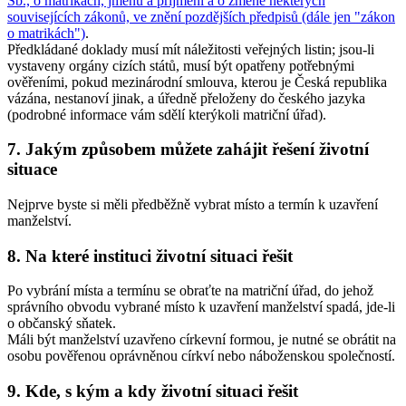
Sb., o matrikách, jménu a příjmení a o změně některých
souvisejících zákonů, ve znění pozdějších předpisů (dále jen "zákon
o matrikách")
.
Předkládané doklady musí mít náležitosti veřejných listin; jsou-li
vystaveny orgány cizích států, musí být opatřeny potřebnými
ověřeními, pokud mezinárodní smlouva, kterou je Česká republika
vázána, nestanoví jinak, a úředně přeloženy do českého jazyka
(podrobné informace vám sdělí kterýkoli matriční úřad).
7. Jakým způsobem můžete zahájit řešení životní
situace
Nejprve byste si měli předběžně vybrat místo a termín k uzavření
manželství.
8. Na které instituci životní situaci řešit
Po vybrání místa a termínu se obraťte na matriční úřad, do jehož
správního obvodu vybrané místo k uzavření manželství spadá, jde-li
o občanský sňatek.
Máli být manželství uzavřeno církevní formou, je nutné se obrátit na
osobu pověřenou oprávněnou církví nebo náboženskou společností.
9. Kde, s kým a kdy životní situaci řešit