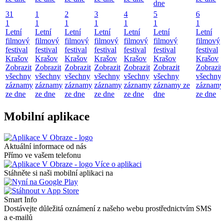
dne
31
1
2
3
4
5
6
1
1
1
1
1
1
1
Letní
Letní
Letní
Letní
Letní
Letní
Letní
filmový
filmový
filmový
filmový
filmový
filmový
filmový
festival
festival
festival
festival
festival
festival
festival
Krašov
Krašov
Krašov
Krašov
Krašov
Krašov
Krašov
Zobrazit
Zobrazit
Zobrazit
Zobrazit
Zobrazit
Zobrazit
Zobrazi
všechny
všechny
všechny
všechny
všechny
všechny
všechn
záznamy
záznamy
záznamy
záznamy
záznamy
záznamy ze
záznam
ze dne
ze dne
ze dne
ze dne
ze dne
dne
ze dne
Mobilní aplikace
Aktuální informace od nás
Přímo ve vašem telefonu
Více o aplikaci
Stáhněte si naši mobilní aplikaci na
Smart Info
Dostávejte důležitá oznámení z našeho webu prostřednictvím SMS
a e-mailů