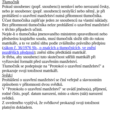
Tlumočník
Pokud snoubenec (popř. snoubenci) nemluví nebo nerozumí česky,
nebo je snoubenec (popř. snoubenci) neslyšící nebo němý, je při
prohlášení o uzavření manželství nutná přítomnost tlumočníka.
Účast tlumočníka zajišťuje jeden ze snoubenců na vlastní náklady.
Bez přítomnosti tlumočníka nelze prohlášení o uzavření manželství
v těchto případech učinit.
Nejde-li o tlumočníka jmenovaného ministrem spravedlnosti nebo
předsedou krajského soudu, musí tlumočník složit slib do rukou
matrikáře, a to ve znění slibu podle zvláštního právního předpisu
(
zákon č. 36/1976 Sb., o znalcích a tlumočnících, ve znění
pozdějších předpisů
); znění slibu předkládá matrikář.
Je třeba, aby snoubenci tuto skutečnost sdělili matrikáři při
vyřizování formalit před uzavřením manželství.
Tlumočník se podepisuje na "Protokol o uzavření manželství" a
prokazuje svoji totožnost matrikáři.
Svědci
Prohlášení o uzavření manželství se činí veřejně a slavnostním
způsobem v přítomnosti dvou svědků.
V "Protokolu o uzavření manželství" se uvádí jméno(a), příjmení,
rodné číslo, popř. datum narození, místo a okres (stát) narození
svědků.
Z uvedeného vyplývá, že svědkové prokazují svoji totožnost
platným dokladem.