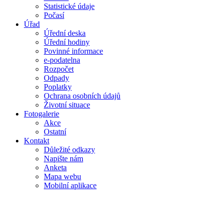
Statistické údaje
Počasí
Úřad
Úřední deska
Úřední hodiny
Povinné informace
e-podatelna
Rozpočet
Odpady
Poplatky
Ochrana osobních údajů
Životní situace
Fotogalerie
Akce
Ostatní
Kontakt
Důležité odkazy
Napište nám
Anketa
Mapa webu
Mobilní aplikace