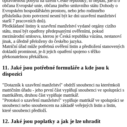
oprávněnosti pobytu na území České republiky; to neplatí, jde-li o
občana Evropské unie, občana jiného smluvního státu Dohody o
Evropském hospodářském prostoru, nebo jeho rodinného
příslušníka (toto potvrzení nesmí být ke dni uzavření manželství
starší 7 pracovních dnů).
Předkládané listiny k uzavření manželství vydané orgány cizího
státu, musí být opatřeny předepsanými ověřeními, pokud
mezinárodní smlouva, kterou je Česká republika vázána, nestanoví
jinak, a úředně přeloženy do českého jazyka.
Matriční úřad může potřebná ověření listin a předložení stanovených
dokladů prominout, je-li jejich opatření spojeno s těžko
překonatelnou překážkou.
11. Jaké jsou potřebné formuláře a kde jsou k
dispozici
"Dotazník k uzavření manželství" obdrží snoubenci na kterémkoli
matričním úřadu - jeho první část vyplňují snoubenci ve spolupráci s
matrikářem, druhou část vyplňuje matrikář.
"Protokol o uzavření manželství" vyplňuje matrikář ve spolupráci se
snoubenci nebo snoubencem na základě veřejných listin a listin,
které snoubenci předloží.
12. Jaké jsou poplatky a jak je lze uhradit