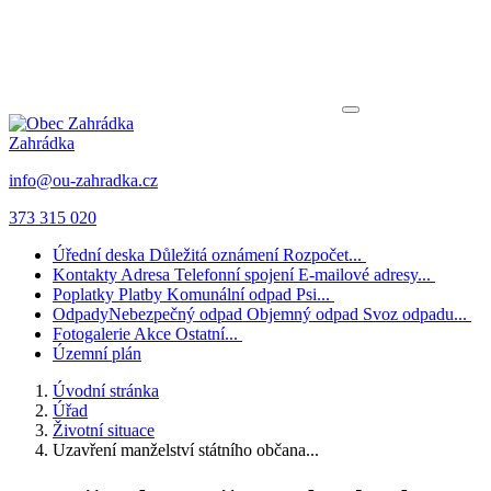
Zahrádka
info@ou-zahradka.cz
373 315 020
Úřední deska
Důležitá oznámení
Rozpočet...
Kontakty
Adresa
Telefonní spojení
E-mailové adresy...
Poplatky
Platby
Komunální odpad
Psi...
Odpady
Nebezpečný odpad
Objemný odpad
Svoz odpadu...
Fotogalerie
Akce
Ostatní...
Územní plán
Úvodní stránka
Úřad
Životní situace
Uzavření manželství státního občana...