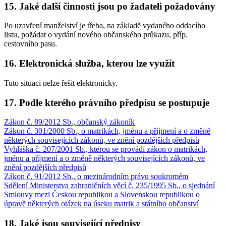
15. Jaké další činnosti jsou po žadateli požadovány
Po uzavření manželství je třeba, na základě vydaného oddacího
listu, požádat o vydání nového občanského průkazu, příp.
cestovního pasu.
16. Elektronická služba, kterou lze využít
Tuto situaci nelze řešit elektronicky.
17. Podle kterého právního předpisu se postupuje
Zákon č. 89/2012 Sb., občanský zákoník
Zákon č. 301/2000 Sb., o matrikách, jménu a příjmení a o změně
některých souvisejících zákonů, ve znění pozdějších předpisů
Vyhláška č. 207/2001 Sb., kterou se provádí zákon o matrikách,
jménu a příjmení a o změně některých souvisejících zákonů, ve
znění pozdějších předpisů
Zákon č. 91/2012 Sb., o mezinárodním právu soukromém
Sdělení Ministerstva zahraničních věcí č. 235/1995 Sb., o sjednání
Smlouvy mezi Českou republikou a Slovenskou republikou o
úpravě některých otázek na úseku matrik a státního občanství
18. Jaké jsou související předpisy