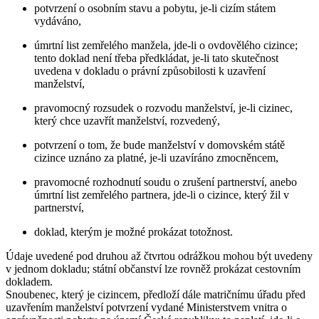
potvrzení o osobním stavu a pobytu, je-li cizím státem
vydáváno,
úmrtní list zemřelého manžela, jde-li o ovdovělého cizince;
tento doklad není třeba předkládat, je-li tato skutečnost
uvedena v dokladu o právní způsobilosti k uzavření
manželství,
pravomocný rozsudek o rozvodu manželství, je-li cizinec,
který chce uzavřít manželství, rozvedený,
potvrzení o tom, že bude manželství v domovském státě
cizince uznáno za platné, je-li uzavíráno zmocněncem,
pravomocné rozhodnutí soudu o zrušení partnerství, anebo
úmrtní list zemřelého partnera, jde-li o cizince, který žil v
partnerství,
doklad, kterým je možné prokázat totožnost.
Údaje uvedené pod druhou až čtvrtou odrážkou mohou být uvedeny
v jednom dokladu; státní občanství lze rovněž prokázat cestovním
dokladem.
Snoubenec, který je cizincem, předloží dále matričnímu úřadu před
uzavřením manželství potvrzení vydané Ministerstvem vnitra o