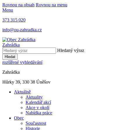
Rovnou na obsah
Rovnou na menu
Menu
373 315 020
info@ou-zahradka.cz
Zahrádka
Hledaný výraz
Hledat
rozšířené vyhledávání
Zahrádka
Hůrky 39, 330 38 Úněšov
Aktuálně
Aktuality
Kalendář akcí
Akce v okolí
Nabídka práce
Obec
Současnost
Historie