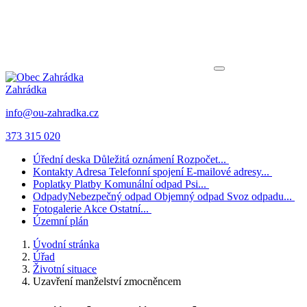
Zahrádka
info@ou-zahradka.cz
373 315 020
Úřední deska
Důležitá oznámení
Rozpočet...
Kontakty
Adresa
Telefonní spojení
E-mailové adresy...
Poplatky
Platby
Komunální odpad
Psi...
Odpady
Nebezpečný odpad
Objemný odpad
Svoz odpadu...
Fotogalerie
Akce
Ostatní...
Územní plán
Úvodní stránka
Úřad
Životní situace
Uzavření manželství zmocněncem