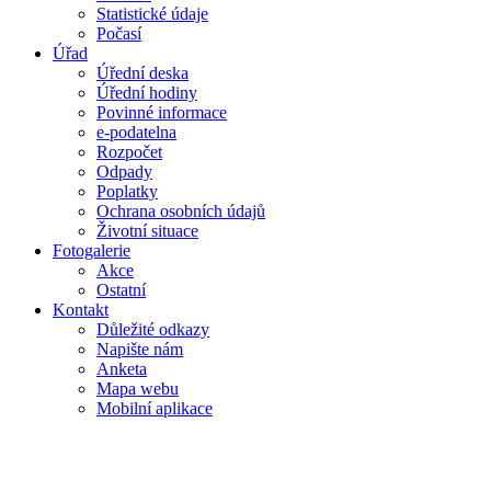
Statistické údaje
Počasí
Úřad
Úřední deska
Úřední hodiny
Povinné informace
e-podatelna
Rozpočet
Odpady
Poplatky
Ochrana osobních údajů
Životní situace
Fotogalerie
Akce
Ostatní
Kontakt
Důležité odkazy
Napište nám
Anketa
Mapa webu
Mobilní aplikace