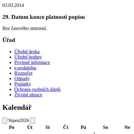
03.03.2014
29. Datum konce platnosti popisu
Bez časového omezení.
Úřad
Úřední deska
Úřední hodiny
Povinné informace
e-podatelna
Rozpočet
Odpady
Poplatky
Ochrana osobních údajů
Životní situace
Kalendář
Srpen
2026
Po
Út
St
Čt
Pá
So
Ne
1