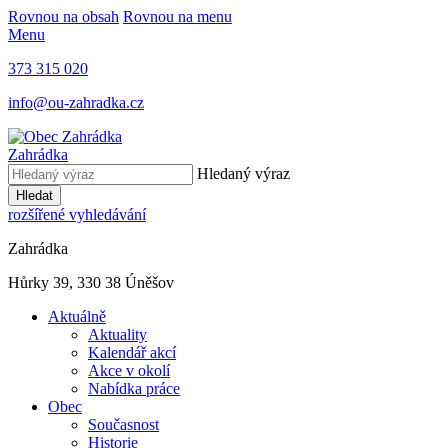
Rovnou na obsah
Rovnou na menu
Menu
373 315 020
info@ou-zahradka.cz
Zahrádka
Hledaný výraz
Hledat
rozšířené vyhledávání
Zahrádka
Hůrky 39, 330 38 Úněšov
Aktuálně
Aktuality
Kalendář akcí
Akce v okolí
Nabídka práce
Obec
Současnost
Historie