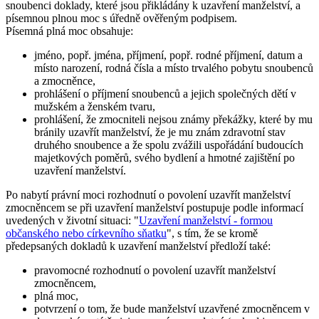
snoubenci doklady, které jsou přikládány k uzavření manželství, a
písemnou plnou moc s úředně ověřeným podpisem.
Písemná plná moc obsahuje:
jméno, popř. jména, příjmení, popř. rodné příjmení, datum a
místo narození, rodná čísla a místo trvalého pobytu snoubenců
a zmocněnce,
prohlášení o příjmení snoubenců a jejich společných dětí v
mužském a ženském tvaru,
prohlášení, že zmocniteli nejsou známy překážky, které by mu
bránily uzavřít manželství, že je mu znám zdravotní stav
druhého snoubence a že spolu zvážili uspořádání budoucích
majetkových poměrů, svého bydlení a hmotné zajištění po
uzavření manželství.
Po nabytí právní moci rozhodnutí o povolení uzavřít manželství
zmocněncem se při uzavření manželství postupuje podle informací
uvedených v životní situaci: "
Uzavření manželství - formou
občanského nebo církevního sňatku
", s tím, že se kromě
předepsaných dokladů k uzavření manželství předloží také:
pravomocné rozhodnutí o povolení uzavřít manželství
zmocněncem,
plná moc,
potvrzení o tom, že bude manželství uzavřené zmocněncem v