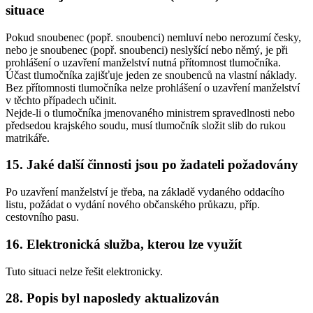
situace
Pokud snoubenec (popř. snoubenci) nemluví nebo nerozumí česky,
nebo je snoubenec (popř. snoubenci) neslyšící nebo němý, je při
prohlášení o uzavření manželství nutná přítomnost tlumočníka.
Účast tlumočníka zajišťuje jeden ze snoubenců na vlastní náklady.
Bez přítomnosti tlumočníka nelze prohlášení o uzavření manželství
v těchto případech učinit.
Nejde-li o tlumočníka jmenovaného ministrem spravedlnosti nebo
předsedou krajského soudu, musí tlumočník složit slib do rukou
matrikáře.
15. Jaké další činnosti jsou po žadateli požadovány
Po uzavření manželství je třeba, na základě vydaného oddacího
listu, požádat o vydání nového občanského průkazu, příp.
cestovního pasu.
16. Elektronická služba, kterou lze využít
Tuto situaci nelze řešit elektronicky.
28. Popis byl naposledy aktualizován