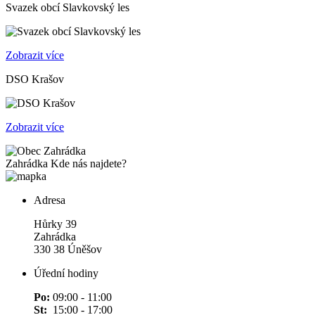
Svazek obcí Slavkovský les
Zobrazit více
DSO Krašov
Zobrazit více
Zahrádka
Kde nás najdete?
Adresa
Hůrky 39
Zahrádka
330 38 Úněšov
Úřední hodiny
Po:
09:00 - 11:00
St:
15:00 - 17:00