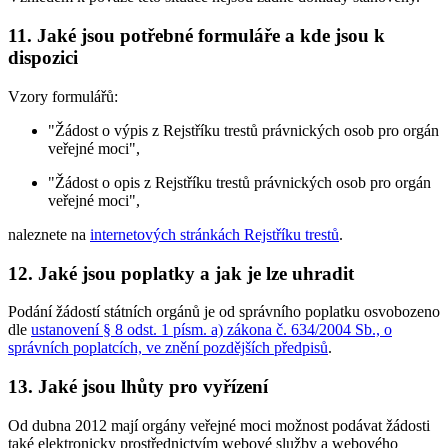
11. Jaké jsou potřebné formuláře a kde jsou k
dispozici
Vzory formulářů:
"Žádost o výpis z Rejstříku trestů právnických osob pro orgán
veřejné moci",
"Žádost o opis z Rejstříku trestů právnických osob pro orgán
veřejné moci",
naleznete na
internetových stránkách Rejstříku trestů
.
12. Jaké jsou poplatky a jak je lze uhradit
Podání žádostí státních orgánů je od správního poplatku osvobozeno
dle
ustanovení § 8 odst. 1 písm. a) zákona č. 634/2004 Sb., o
správních poplatcích, ve znění pozdějších předpisů
.
13. Jaké jsou lhůty pro vyřízení
Od dubna 2012 mají orgány veřejné moci možnost podávat žádosti
také elektronicky prostřednictvím webové služby a webového