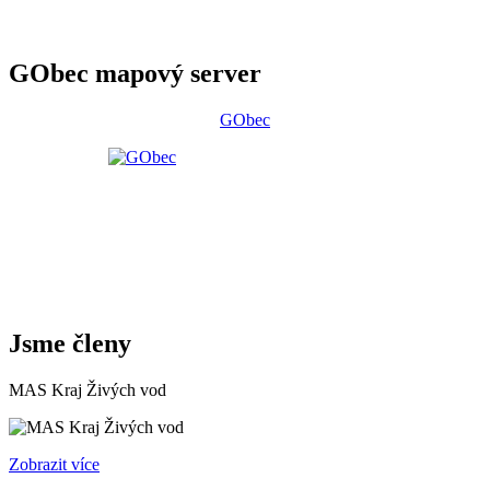
GObec mapový server
GObec
Jsme členy
MAS Kraj Živých vod
Zobrazit více