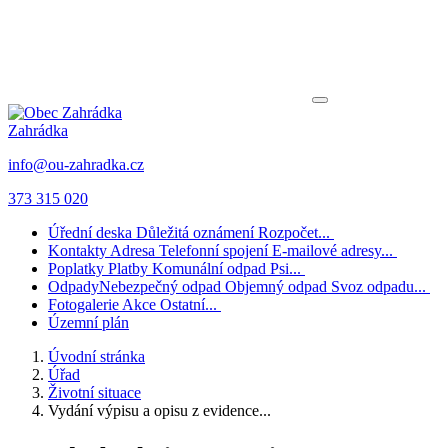
Zahrádka
info@ou-zahradka.cz
373 315 020
Úřední deska
Důležitá oznámení
Rozpočet...
Kontakty
Adresa
Telefonní spojení
E-mailové adresy...
Poplatky
Platby
Komunální odpad
Psi...
Odpady
Nebezpečný odpad
Objemný odpad
Svoz odpadu...
Fotogalerie
Akce
Ostatní...
Územní plán
Úvodní stránka
Úřad
Životní situace
Vydání výpisu a opisu z evidence...