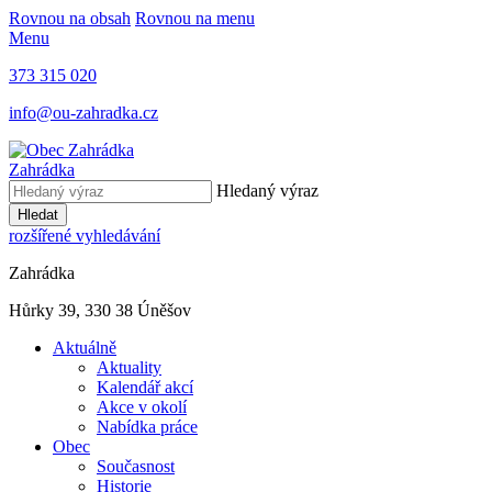
Rovnou na obsah
Rovnou na menu
Menu
373 315 020
info@ou-zahradka.cz
Zahrádka
Hledaný výraz
Hledat
rozšířené vyhledávání
Zahrádka
Hůrky 39, 330 38 Úněšov
Aktuálně
Aktuality
Kalendář akcí
Akce v okolí
Nabídka práce
Obec
Současnost
Historie