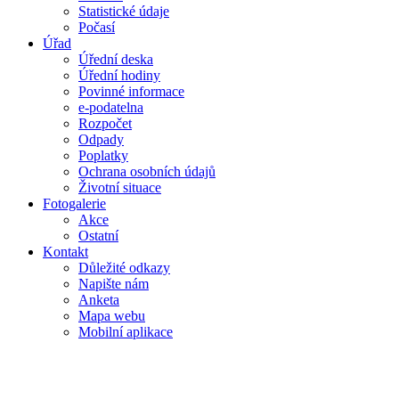
Statistické údaje
Počasí
Úřad
Úřední deska
Úřední hodiny
Povinné informace
e-podatelna
Rozpočet
Odpady
Poplatky
Ochrana osobních údajů
Životní situace
Fotogalerie
Akce
Ostatní
Kontakt
Důležité odkazy
Napište nám
Anketa
Mapa webu
Mobilní aplikace