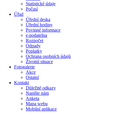
Statistické údaje
Počasí
Úřad
Úřední deska
Úřední hodiny
Povinné informace
e-podatelna
Rozpočet
Odpady
Poplatky
Ochrana osobních údajů
Životní situace
Fotogalerie
Akce
Ostatní
Kontakt
Důležité odkazy
Napište nám
Anketa
Mapa webu
Mobilní aplikace