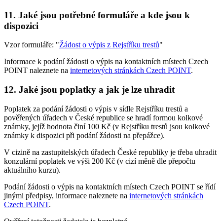
11. Jaké jsou potřebné formuláře a kde jsou k
dispozici
Vzor formuláře: "
Žádost o výpis z Rejstříku trestů
"
Informace k podání žádosti o výpis na kontaktních místech Czech
POINT naleznete na
internetových stránkách Czech POINT
.
12. Jaké jsou poplatky a jak je lze uhradit
Poplatek za podání žádosti o výpis v sídle Rejstříku trestů a
pověřených úřadech v České republice se hradí formou kolkové
známky, jejíž hodnota činí 100 Kč (v Rejstříku trestů jsou kolkové
známky k dispozici při podání žádosti na přepážce).
V cizině na zastupitelských úřadech České republiky je třeba uhradit
konzulární poplatek ve výši 200 Kč (v cizí měně dle přepočtu
aktuálního kurzu).
Podání žádosti o výpis na kontaktních místech Czech POINT se řídí
jinými předpisy, informace naleznete na
internetových stránkách
Czech POINT
.