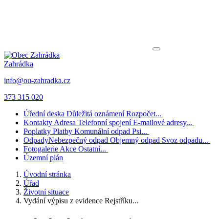
Zahrádka
info@ou-zahradka.cz
373 315 020
Úřední deska
Důležitá oznámení
Rozpočet...
Kontakty
Adresa
Telefonní spojení
E-mailové adresy...
Poplatky
Platby
Komunální odpad
Psi...
Odpady
Nebezpečný odpad
Objemný odpad
Svoz odpadu...
Fotogalerie
Akce
Ostatní...
Územní plán
Úvodní stránka
Úřad
Životní situace
Vydání výpisu z evidence Rejstříku...