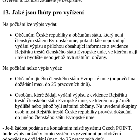
Ověření totožnosti žadatele je bezplatné.
13. Jaké jsou lhůty pro vyřízení
Na počkání lze výpis vydat:
Občanům České republiky a občanům státu, který není
členským státem Evropské unie, pokud dále nepožadují
vydání výpisu s přílohou obsahující informace z evidence
Rejstříku trestů členského státu Evropské unie, ve kterém mají
/ měli bydliště nebo jehož byli státními občany.
Na počkání nelze výpis vydat:
Občanům jiného členského státu Evropské unie (odpověď na
dožádání max. do 25 pracovních dnů).
Osobám, které žádají vydání výpisu z evidence Rejstříku
trestů členského státu Evropské unie, ve kterém mají / měli
bydliště nebo jehož byli státními občany. Na uvedené skupiny
osob musí Rejstřík trestů České republiky provést dožádání
do jiného členského státu Evropské unie.
- Je-li žádost podána na kontaktním místě systému Czech POINT,
bude výpis možné v tomto systému vyzvednout po obdržení
odpovědi na dožádání (max. do 25 pracovních dnů).