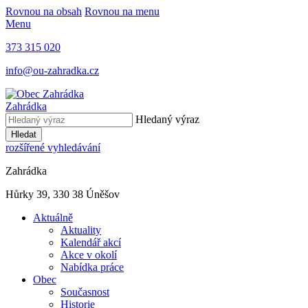
Rovnou na obsah
Rovnou na menu
Menu
373 315 020
info@ou-zahradka.cz
Zahrádka
Hledaný výraz
Hledat
rozšířené vyhledávání
Zahrádka
Hůrky 39, 330 38 Úněšov
Aktuálně
Aktuality
Kalendář akcí
Akce v okolí
Nabídka práce
Obec
Současnost
Historie