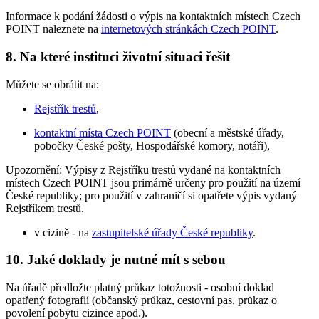
Informace k podání žádosti o výpis na kontaktních místech Czech
POINT naleznete na
internetových stránkách Czech POINT
.
8. Na které instituci životní situaci řešit
Můžete se obrátit na:
Rejstřík trestů
,
kontaktní místa Czech POINT
(obecní a městské úřady,
pobočky České pošty, Hospodářské komory, notáři),
Upozornění: Výpisy z Rejstříku trestů vydané na kontaktních
místech Czech POINT jsou primárně určeny pro použití na území
České republiky; pro použití v zahraničí si opatřete výpis vydaný
Rejstříkem trestů.
v cizině - na
zastupitelské úřady České republiky
.
10. Jaké doklady je nutné mít s sebou
Na úřadě předložte platný průkaz totožnosti - osobní doklad
opatřený fotografií (občanský průkaz, cestovní pas, průkaz o
povolení pobytu cizince apod.).