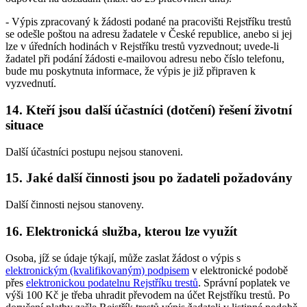
- Výpis zpracovaný k žádosti podané na pracovišti Rejstříku trestů
se odešle poštou na adresu žadatele v České republice, anebo si jej
lze v úředních hodinách v Rejstříku trestů vyzvednout; uvede-li
žadatel při podání žádosti e-mailovou adresu nebo číslo telefonu,
bude mu poskytnuta informace, že výpis je již připraven k
vyzvednutí.
14. Kteří jsou další účastníci (dotčení) řešení životní
situace
Další účastníci postupu nejsou stanoveni.
15. Jaké další činnosti jsou po žadateli požadovány
Další činnosti nejsou stanoveny.
16. Elektronická služba, kterou lze využít
Osoba, jíž se údaje týkají, může zaslat žádost o výpis s
elektronickým (kvalifikovaným) podpisem
v elektronické podobě
přes
elektronickou podatelnu Rejstříku trestů
. Správní poplatek ve
výši 100 Kč je třeba uhradit převodem na účet Rejstříku trestů. Po