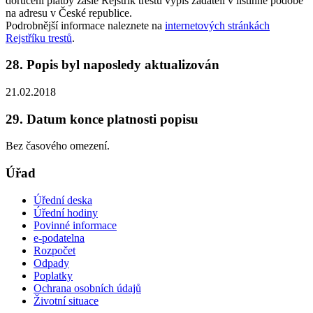
doručení platby zašle Rejstřík trestů výpis žadateli v listinné podobě
na adresu v České republice.
Podrobnější informace naleznete na
internetových stránkách
Rejstříku trestů
.
28. Popis byl naposledy aktualizován
21.02.2018
29. Datum konce platnosti popisu
Bez časového omezení.
Úřad
Úřední deska
Úřední hodiny
Povinné informace
e-podatelna
Rozpočet
Odpady
Poplatky
Ochrana osobních údajů
Životní situace