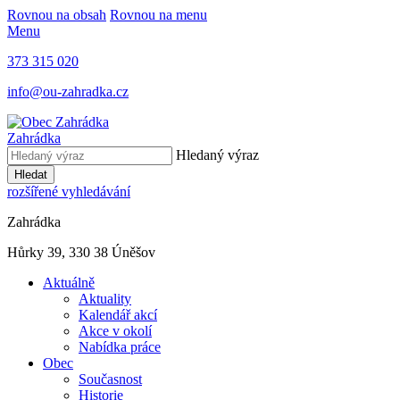
Rovnou na obsah
Rovnou na menu
Menu
373 315 020
info@ou-zahradka.cz
Zahrádka
Hledaný výraz
Hledat
rozšířené vyhledávání
Zahrádka
Hůrky 39, 330 38 Úněšov
Aktuálně
Aktuality
Kalendář akcí
Akce v okolí
Nabídka práce
Obec
Současnost
Historie