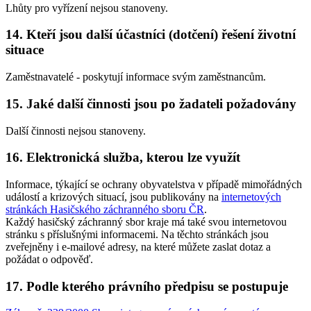
Lhůty pro vyřízení nejsou stanoveny.
14. Kteří jsou další účastníci (dotčení) řešení životní
situace
Zaměstnavatelé - poskytují informace svým zaměstnancům.
15. Jaké další činnosti jsou po žadateli požadovány
Další činnosti nejsou stanoveny.
16. Elektronická služba, kterou lze využít
Informace, týkající se ochrany obyvatelstva v případě mimořádných
událostí a krizových situací, jsou publikovány na
internetových
stránkách Hasičského záchranného sboru ČR
.
Každý hasičský záchranný sbor kraje má také svou internetovou
stránku s příslušnými informacemi. Na těchto stránkách jsou
zveřejněny i e-mailové adresy, na které můžete zaslat dotaz a
požádat o odpověď.
17. Podle kterého právního předpisu se postupuje