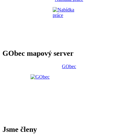
GObec mapový server
GObec
Jsme členy