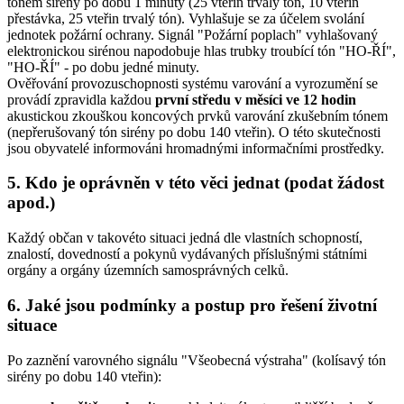
tónem sirény po dobu 1 minuty (25 vteřin trvalý tón, 10 vteřin
přestávka, 25 vteřin trvalý tón). Vyhlašuje se za účelem svolání
jednotek požární ochrany. Signál "Požární poplach" vyhlašovaný
elektronickou sirénou napodobuje hlas trubky troubící tón "HO-ŘÍ",
"HO-ŘÍ" - po dobu jedné minuty.
Ověřování provozuschopnosti systému varování a vyrozumění se
provádí zpravidla každou
první středu v měsíci ve 12 hodin
akustickou zkouškou koncových prvků varování zkušebním tónem
(nepřerušovaný tón sirény po dobu 140 vteřin). O této skutečnosti
jsou obyvatelé informováni hromadnými informačními prostředky.
5. Kdo je oprávněn v této věci jednat (podat žádost
apod.)
Každý občan v takovéto situaci jedná dle vlastních schopností,
znalostí, dovedností a pokynů vydávaných příslušnými státními
orgány a orgány územních samosprávných celků.
6. Jaké jsou podmínky a postup pro řešení životní
situace
Po zaznění varovného signálu "Všeobecná výstraha" (kolísavý tón
sirény po dobu 140 vteřin):