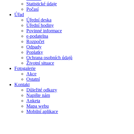
Statistické údaje
Počasí
Úřad
Úřední deska
Úřední hodiny
Povinné informace
e-podatelna
Rozpočet
Odpady
Poplatky
Ochrana osobních údajů
Životní situace
Fotogalerie
Akce
Ostatní
Kontakt
Důležité odkazy
Napište nám
Anketa
Mapa webu
Mobilní aplikace