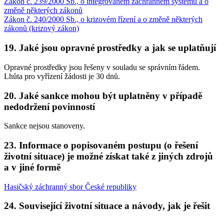
Zákon č. 239/2000 Sb., o integrovaném záchranném systému a o
změně některých zákonů
Zákon č. 240/2000 Sb., o krizovém řízení a o změně některých
zákonů (krizový zákon)
19. Jaké jsou opravné prostředky a jak se uplatňují
Opravné prostředky jsou řešeny v souladu se správním řádem.
Lhůta pro vyřízení žádosti je 30 dnů.
20. Jaké sankce mohou být uplatněny v případě
nedodržení povinností
Sankce nejsou stanoveny.
23. Informace o popisovaném postupu (o řešení
životní situace) je možné získat také z jiných zdrojů
a v jiné formě
Hasičský záchranný sbor České republiky
24. Související životní situace a návody, jak je řešit