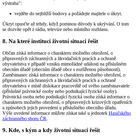
výstraha":
vejděte do nejbližší budovy a požádejte majitele o úkryt.
Úkryt opusťte až tehdy, když pominou důvody k ukrývání. O tom
se dozvíte opět z rádia, televize nebo místního rozhlasu.
8. Na které instituci životní situaci řešit
Občan získá informace o charakteru možného ohrožení, o
připravených záchranných a likvidačních pracích a ochraně
obyvatelstva v případě vzniku mimořádné události na příslušném
obecním úřadě (obecním úřadě obce s rozšířenou působností).
Zaměstnanec získá informace o charakteru možného ohrožení, o
připravených záchranných a likvidačních pracích a ochraně
obyvatelstva v místě dislokace pracoviště od svého zaměstnavatele
(příslušné právnické osoby nebo podnikající fyzické osoby).
Právnická osoba nebo podnikající fyzická osoba získá informace o
charakteru možného ohrožení, o připravených krizových opatřeních
a způsobech jejich provedení u příslušného obecního úřadu.
Výše uvedené informace můžete získat také u jednotek
Hasičského
záchranného sboru ČR
.
9. Kde, s kým a kdy životní situaci řešit