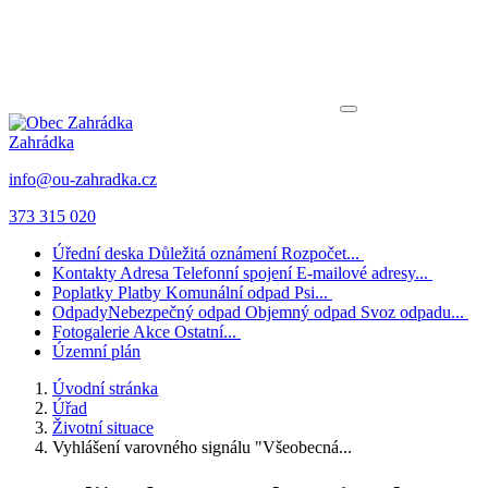
Zahrádka
info@ou-zahradka.cz
373 315 020
Úřední deska
Důležitá oznámení
Rozpočet...
Kontakty
Adresa
Telefonní spojení
E-mailové adresy...
Poplatky
Platby
Komunální odpad
Psi...
Odpady
Nebezpečný odpad
Objemný odpad
Svoz odpadu...
Fotogalerie
Akce
Ostatní...
Územní plán
Úvodní stránka
Úřad
Životní situace
Vyhlášení varovného signálu "Všeobecná...