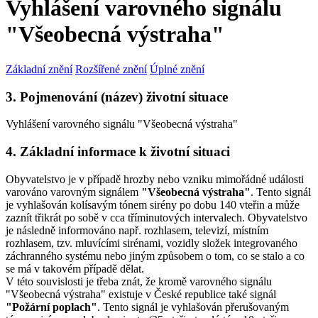
Vyhlášení varovného signálu
"Všeobecná výstraha"
Základní znění
Rozšířené znění
Úplné znění
3. Pojmenování (název) životní situace
Vyhlášení varovného signálu "Všeobecná výstraha"
4. Základní informace k životní situaci
Obyvatelstvo je v případě hrozby nebo vzniku mimořádné události
varováno varovným signálem
"Všeobecná výstraha"
. Tento signál
je vyhlašován kolísavým tónem sirény po dobu 140 vteřin a může
zaznít třikrát po sobě v cca tříminutových intervalech. Obyvatelstvo
je následně informováno např. rozhlasem, televizí, místním
rozhlasem, tzv. mluvícími sirénami, vozidly složek integrovaného
záchranného systému nebo jiným způsobem o tom, co se stalo a co
se má v takovém případě dělat.
V této souvislosti je třeba znát, že kromě varovného signálu
"Všeobecná výstraha" existuje v České republice také signál
"Požární poplach"
. Tento signál je vyhlašován přerušovaným