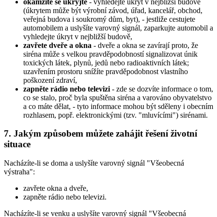
okamžitě se ukryjte
- vyhledejte úkryt v nejbližší budově
(úkrytem může být výrobní závod, úřad, kancelář, obchod,
veřejná budova i soukromý dům, byt), - jestliže cestujete
automobilem a uslyšíte varovný signál, zaparkujte automobil a
vyhledejte úkryt v nejbližší budově,
zavřete dveře a okna
- dveře a okna se zavírají proto, že
siréna může s velkou pravděpodobností signalizovat únik
toxických látek, plynů, jedů nebo radioaktivních látek;
uzavřením prostoru snížíte pravděpodobnost vlastního
poškození zdraví,
zapněte rádio nebo televizi
- zde se dozvíte informace o tom,
co se stalo, proč byla spuštěna siréna a varováno obyvatelstvo
a co máte dělat, - tyto informace mohou být sděleny i obecním
rozhlasem, popř. elektronickými (tzv. "mluvícími") sirénami.
7. Jakým způsobem můžete zahájit řešení životní
situace
Nacházíte-li se doma a uslyšíte varovný signál "Všeobecná
výstraha":
zavřete okna a dveře,
zapněte rádio nebo televizi.
Nacházíte-li se venku a uslyšíte varovný signál "Všeobecná