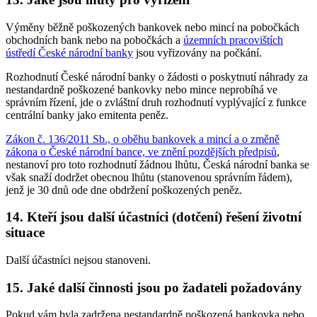
Výměny běžně poškozených bankovek nebo mincí na pobočkách
obchodních bank nebo na pobočkách a
územních pracovištích
ústředí České národní banky
jsou vyřizovány na počkání.
Rozhodnutí České národní banky o žádosti o poskytnutí náhrady za
nestandardně poškozené bankovky nebo mince neprobíhá ve
správním řízení, jde o zvláštní druh rozhodnutí vyplývající z funkce
centrální banky jako emitenta peněz.
Zákon č. 136/2011 Sb., o oběhu bankovek a mincí a o změně
zákona o České národní bance, ve znění pozdějších předpisů
,
nestanoví pro toto rozhodnutí žádnou lhůtu, Česká národní banka se
však snaží dodržet obecnou lhůtu (stanovenou správním řádem),
jenž je 30 dnů ode dne obdržení poškozených peněz.
14. Kteří jsou další účastníci (dotčení) řešení životní
situace
Další účastníci nejsou stanoveni.
15. Jaké další činnosti jsou po žadateli požadovány
Pokud vám byla zadržena nestandardně poškozená bankovka nebo