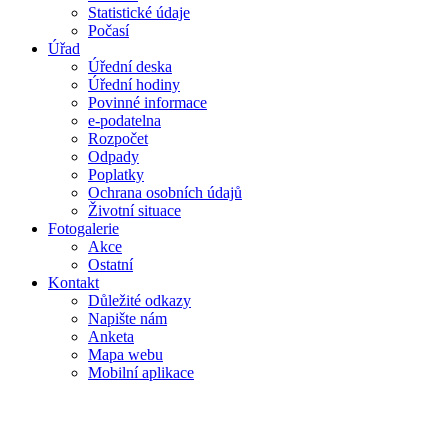
Statistické údaje
Počasí
Úřad
Úřední deska
Úřední hodiny
Povinné informace
e-podatelna
Rozpočet
Odpady
Poplatky
Ochrana osobních údajů
Životní situace
Fotogalerie
Akce
Ostatní
Kontakt
Důležité odkazy
Napište nám
Anketa
Mapa webu
Mobilní aplikace