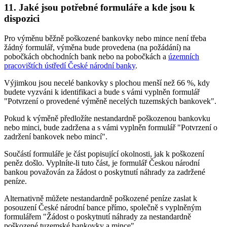
11. Jaké jsou potřebné formuláře a kde jsou k
dispozici
Pro výměnu běžně poškozené bankovky nebo mince není třeba
žádný formulář, výměna bude provedena (na požádání) na
pobočkách obchodních bank nebo na pobočkách a
územních
pracovištích ústředí České národní banky
.
Výjimkou jsou necelé bankovky s plochou menší než 66 %, kdy
budete vyzváni k identifikaci a bude s vámi vyplněn formulář
"Potvrzení o provedené výměně necelých tuzemských bankovek".
Pokud k výměně předložíte nestandardně poškozenou bankovku
nebo minci, bude zadržena a s vámi vyplněn formulář "Potvrzení o
zadržení bankovek nebo mincí".
Součástí formuláře je část popisující okolnosti, jak k poškození
peněz došlo. Vyplníte-li tuto část, je formulář Českou národní
bankou považován za žádost o poskytnutí náhrady za zadržené
peníze.
Alternativně můžete nestandardně poškozené peníze zaslat k
posouzení České národní bance přímo, společně s vyplněným
formulářem "Žádost o poskytnutí náhrady za nestandardně
poškozené tuzemské bankovky a mince".