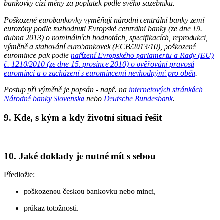
bankovky cizí měny za poplatek podle svého sazebníku.
Poškozené eurobankovky vyměňují národní centrální banky zemí
eurozóny podle rozhodnutí Evropské centrální banky (ze dne 19.
dubna 2013) o nominálních hodnotách, specifikacích, reprodukci,
výměně a stahování eurobankovek (ECB/2013/10), poškozené
euromince pak podle
nařízení Evropského parlamentu a Rady (EU)
č. 1210/2010 (ze dne 15. prosince 2010) o ověřování pravosti
euromincí a o zacházení s euromincemi nevhodnými pro oběh
.
Postup při výměně je popsán - např. na
internetových stránkách
Národné banky Slovenska
nebo
Deutsche Bundesbank
.
9. Kde, s kým a kdy životní situaci řešit
10. Jaké doklady je nutné mít s sebou
Předložte:
poškozenou českou bankovku nebo minci,
průkaz totožnosti.