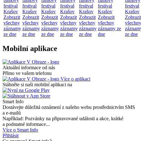
filmový
filmový
filmový
filmový
filmový
filmový
filmový
festival
festival
festival
festival
festival
festival
festival
Krašov
Krašov
Krašov
Krašov
Krašov
Krašov
Krašov
Zobrazit
Zobrazit
Zobrazit
Zobrazit
Zobrazit
Zobrazit
Zobrazi
všechny
všechny
všechny
všechny
všechny
všechny
všechn
záznamy
záznamy
záznamy
záznamy
záznamy
záznamy ze
záznam
ze dne
ze dne
ze dne
ze dne
ze dne
dne
ze dne
Mobilní aplikace
Aktuální informace od nás
Přímo ve vašem telefonu
Více o aplikaci
Stáhněte si naši mobilní aplikaci na
Smart Info
Dostávejte důležitá oznámení z našeho webu prostřednictvím SMS
a e-mailů
Například: Pozvánky na připravované události a akce, krátké
a podstatné informace...
Více o Smart Info
Přihlásit