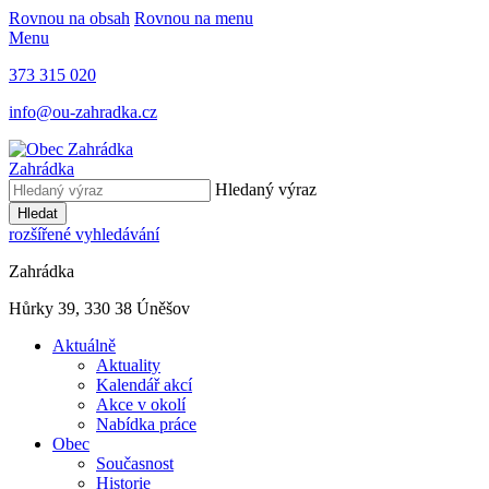
Rovnou na obsah
Rovnou na menu
Menu
373 315 020
info@ou-zahradka.cz
Zahrádka
Hledaný výraz
Hledat
rozšířené vyhledávání
Zahrádka
Hůrky 39, 330 38 Úněšov
Aktuálně
Aktuality
Kalendář akcí
Akce v okolí
Nabídka práce
Obec
Současnost
Historie