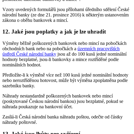
Vzory uvedených formulářů jsou přílohami úředního sdělení České
národní banky (ze dne 21. prosince 2016) k některým ustanovením
zákona o oběhu bankovek a mincí.
12. Jaké jsou poplatky a jak je lze uhradit
Výměny běžně poškozených bankovek nebo mincí na pobočkách
obchodních bank nebo na pobočkách a
územních pracovištích
ústředí České národní banky
jsou až do 100 kusů jedné nominální
hodnoty bezplatné, jsou-li bankovky a mince roztříděné podle
nominálních hodnot.
Předložíte-li k výměně více než 100 kusů jedné nominální hodnoty
nebo neroztříděnou hotovost, může být výměna zpoplatněna podle
sazebníku banky.
Náhrady nestandardně poškozených bankovek nebo mincí
(poskytované Českou národní bankou) jsou bezplatné, pokud se
náhrada poukazuje na bankovní účet.
Zasílá-li Česká národní banka náhradu poštou, odečte od částky
náhrady poštovné.
13. Jaké jsou lhůty pro vyřízení