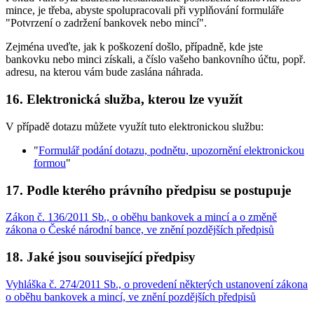
mince, je třeba, abyste spolupracovali při vyplňování formuláře
"Potvrzení o zadržení bankovek nebo mincí".
Zejména uveďte, jak k poškození došlo, případně, kde jste
bankovku nebo minci získali, a číslo vašeho bankovního účtu, popř.
adresu, na kterou vám bude zaslána náhrada.
16. Elektronická služba, kterou lze využít
V případě dotazu můžete využít tuto elektronickou službu:
"
Formulář podání dotazu, podnětu, upozornění elektronickou
formou
"
17. Podle kterého právního předpisu se postupuje
Zákon č. 136/2011 Sb., o oběhu bankovek a mincí a o změně
zákona o České národní bance, ve znění pozdějších předpisů
18. Jaké jsou související předpisy
Vyhláška č. 274/2011 Sb., o provedení některých ustanovení zákona
o oběhu bankovek a mincí, ve znění pozdějších předpisů