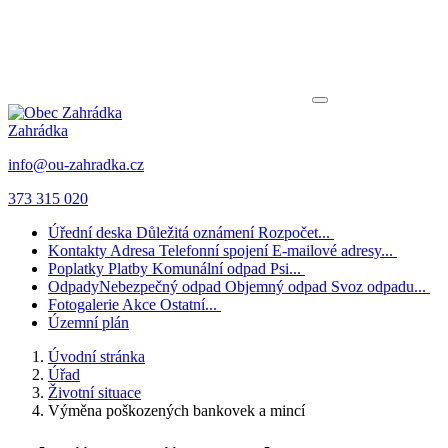
Zahrádka
info@ou-zahradka.cz
373 315 020
Úřední deska
Důležitá oznámení
Rozpočet...
Kontakty
Adresa
Telefonní spojení
E-mailové adresy...
Poplatky
Platby
Komunální odpad
Psi...
Odpady
Nebezpečný odpad
Objemný odpad
Svoz odpadu...
Fotogalerie
Akce
Ostatní...
Územní plán
Úvodní stránka
Úřad
Životní situace
Výměna poškozených bankovek a mincí