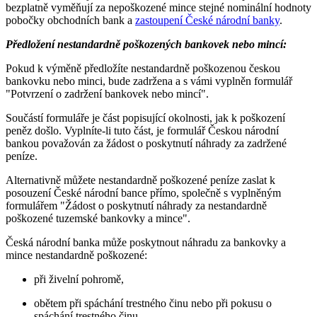
bezplatně vyměňují za nepoškozené mince stejné nominální hodnoty
pobočky obchodních bank a
zastoupení České národní banky
.
Předložení nestandardně poškozených bankovek nebo mincí:
Pokud k výměně předložíte nestandardně poškozenou českou
bankovku nebo minci, bude zadržena a s vámi vyplněn formulář
"Potvrzení o zadržení bankovek nebo mincí".
Součástí formuláře je část popisující okolnosti, jak k poškození
peněz došlo. Vyplníte-li tuto část, je formulář Českou národní
bankou považován za žádost o poskytnutí náhrady za zadržené
peníze.
Alternativně můžete nestandardně poškozené peníze zaslat k
posouzení České národní bance přímo, společně s vyplněným
formulářem "Žádost o poskytnutí náhrady za nestandardně
poškozené tuzemské bankovky a mince".
Česká národní banka může poskytnout náhradu za bankovky a
mince nestandardně poškozené:
při živelní pohromě,
obětem při spáchání trestného činu nebo při pokusu o
spáchání trestného činu,