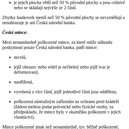
je jejich plocha větší než 50 % původní plochy a jsou celistvé
nebo se skládají nejvýše ze 2 částí.
Zbytky bankovek menší než 50 % původní plochy se nevyměňují a
nenahrazuje je ani Česká národní banka.
České mince:
Mezi nestandardně poškozené mince, za které může náhradu
poskytnout pouze Česká národní banka, patří mince:
necelá,
jejíž obrazec nebo reliéf je nečitelný nebo jejíž tvar je
deformovaný,
nastřižená,
vyrobená z více částí, jejíž jednotlivé části jsou odděleny,
poškozená nástražným zařízením na ochranu proti krádeži
(žádost mohou podat právnické nebo fyzické osoby, za
předpokladu, že mince byly v okamžiku poškození v jejich
vlastnictví).
Mince poškozené jinak než nestandardně, tzv. běžně poškozené,