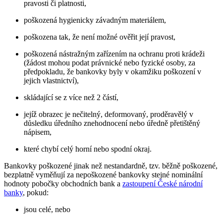
pravosti či platnosti,
poškozená hygienicky závadným materiálem,
poškozena tak, že není možné ověřit její pravost,
poškozená nástražným zařízením na ochranu proti krádeži
(žádost mohou podat právnické nebo fyzické osoby, za
předpokladu, že bankovky byly v okamžiku poškození v
jejich vlastnictví),
skládající se z více než 2 částí,
jejíž obrazec je nečitelný, deformovaný, proděravělý v
důsledku úředního znehodnocení nebo úředně přetištěný
nápisem,
které chybí celý horní nebo spodní okraj.
Bankovky poškozené jinak než nestandardně, tzv. běžně poškozené,
bezplatně vyměňují za nepoškozené bankovky stejné nominální
hodnoty pobočky obchodních bank a
zastoupení České národní
banky
, pokud:
jsou celé, nebo