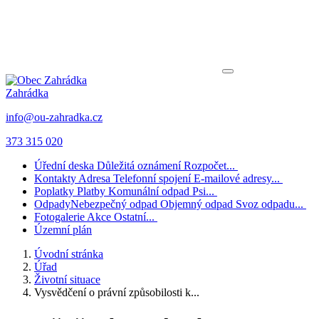
Zahrádka
info@ou-zahradka.cz
373 315 020
Úřední deska
Důležitá oznámení
Rozpočet...
Kontakty
Adresa
Telefonní spojení
E-mailové adresy...
Poplatky
Platby
Komunální odpad
Psi...
Odpady
Nebezpečný odpad
Objemný odpad
Svoz odpadu...
Fotogalerie
Akce
Ostatní...
Územní plán
Úvodní stránka
Úřad
Životní situace
Vysvědčení o právní způsobilosti k...