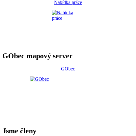
Nabídka práce
GObec mapový server
GObec
Jsme členy