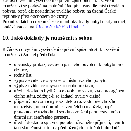
Žádost o vydání vysvědčení o právní způsobilosti k uzavření
manželství se podává na matriční úřad příslušný dle místa trvalého
pobytu, popř. dle posledního trvalého pobytu na území České
republiky před odchodem do ciziny.
Pokud žadatel na území České republiky trvalý pobyt nikdy neměl,
podává žádost na
Úřad městské části Praha 1
.
10. Jaké doklady je nutné mít s sebou
K žádosti o vydání vysvědčení o právní způsobilosti k uzavření
manželství žadatel předkládá:
občanský průkaz, cestovní pas nebo povolení k pobytu pro
cizince,
rodný list,
výpis z evidence obyvatel o místu trvalého pobytu,
výpis z evidence obyvatel o osobním stavu,
úřední doklad o bydlišti a o osobním stavu, vydaný orgánem
cizího státu, zdržuje-li se žadatel trvale v cizině,
případný pravomocný rozsudek o rozvodu předchozího
manželství, nebo úmrtní list zemřelého manžela, popř.
pravomocné rozhodnutí soudu o zrušení partnerství, nebo
úmrtní list zemřelého partnera,
úřední doklad o správné podobě užívaného příjmení, není-li
tato skutečnost patrna z předložených matričních dokladů.