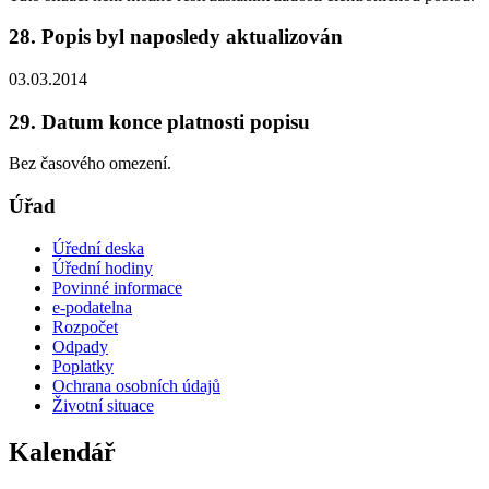
28. Popis byl naposledy aktualizován
03.03.2014
29. Datum konce platnosti popisu
Bez časového omezení.
Úřad
Úřední deska
Úřední hodiny
Povinné informace
e-podatelna
Rozpočet
Odpady
Poplatky
Ochrana osobních údajů
Životní situace
Kalendář