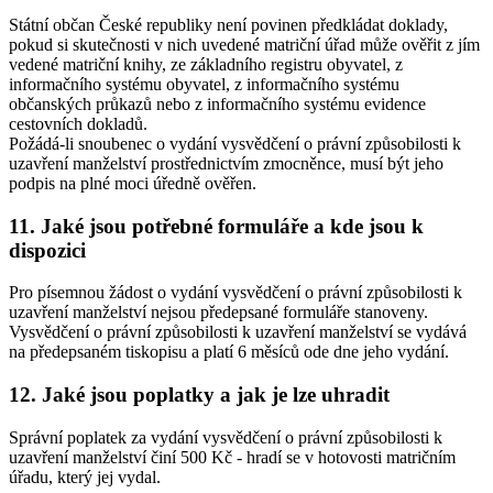
Státní občan České republiky není povinen předkládat doklady,
pokud si skutečnosti v nich uvedené matriční úřad může ověřit z jím
vedené matriční knihy, ze základního registru obyvatel, z
informačního systému obyvatel, z informačního systému
občanských průkazů nebo z informačního systému evidence
cestovních dokladů.
Požádá-li snoubenec o vydání vysvědčení o právní způsobilosti k
uzavření manželství prostřednictvím zmocněnce, musí být jeho
podpis na plné moci úředně ověřen.
11. Jaké jsou potřebné formuláře a kde jsou k
dispozici
Pro písemnou žádost o vydání vysvědčení o právní způsobilosti k
uzavření manželství nejsou předepsané formuláře stanoveny.
Vysvědčení o právní způsobilosti k uzavření manželství se vydává
na předepsaném tiskopisu a platí 6 měsíců ode dne jeho vydání.
12. Jaké jsou poplatky a jak je lze uhradit
Správní poplatek za vydání vysvědčení o právní způsobilosti k
uzavření manželství činí 500 Kč - hradí se v hotovosti matričním
úřadu, který jej vydal.