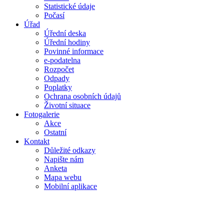
Statistické údaje
Počasí
Úřad
Úřední deska
Úřední hodiny
Povinné informace
e-podatelna
Rozpočet
Odpady
Poplatky
Ochrana osobních údajů
Životní situace
Fotogalerie
Akce
Ostatní
Kontakt
Důležité odkazy
Napište nám
Anketa
Mapa webu
Mobilní aplikace