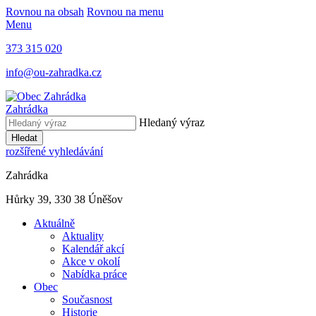
Rovnou na obsah
Rovnou na menu
Menu
373 315 020
info@ou-zahradka.cz
Zahrádka
Hledaný výraz
Hledat
rozšířené vyhledávání
Zahrádka
Hůrky 39, 330 38 Úněšov
Aktuálně
Aktuality
Kalendář akcí
Akce v okolí
Nabídka práce
Obec
Současnost
Historie