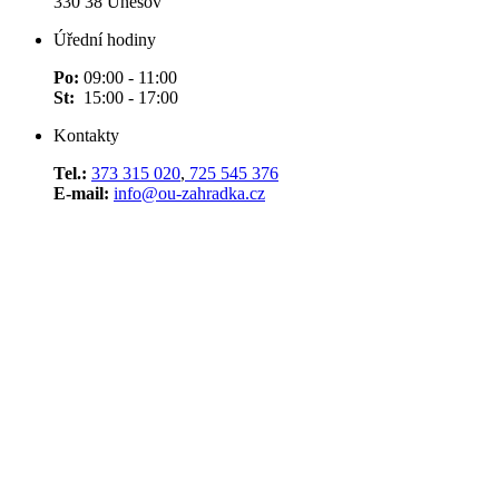
330 38 Úněšov
Úřední hodiny
Po:
09:00 - 11:00
St:
15:00 - 17:00
Kontakty
Tel.:
373 315 020
,
725 545 376
E-mail:
info@ou-zahradka.cz