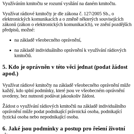
Využíváním kmitočtu se rozumí vysílání na daném kmitočtu.
Využívat rádiové kmitočty je dle zákona č. 127/2005 Sb., o
elektronických komunikacích a o změně některých souvisejících
zákonů (zákon o elektronických komunikacích), ve znění pozdějších
předpisů, možné:
na základě všeobecného oprávnění,
na základě individuálního oprávnění k využívání rádiových
kmitočtů.
5. Kdo je oprávněn v této věci jednat (podat žádost
apod.)
Využívat rádiové kmitočty na základě všeobecného oprávnění může
každý, kdo splní podmínky, které jsou ve všeobecném oprávnění
uvedeny, bez nutnosti podávat jakoukoliv žádost.
Žádost o využívání rádiových kmitočtů na základě individuálního
oprávnění může podat podnikající právnická osoba, podnikající
fyzická osoba nebo nepodnikající osoba.
6. Jaké jsou podmínky a postup pro řešení životní