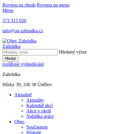
Rovnou na obsah
Rovnou na menu
Menu
373 315 020
info@ou-zahradka.cz
Zahrádka
Hledaný výraz
Hledat
rozšířené vyhledávání
Zahrádka
Hůrky 39, 330 38 Úněšov
Aktuálně
Aktuality
Kalendář akcí
Akce v okolí
Nabídka práce
Obec
Současnost
Historie