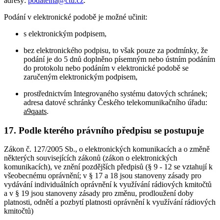
adresy:
podatelna@ctu.cz
.
Podání v elektronické podobě je možné učinit:
s elektronickým podpisem,
bez elektronického podpisu, to však pouze za podmínky, že
podání je do 5 dnů doplněno písemným nebo ústním podáním
do protokolu nebo podáním v elektronické podobě se
zaručeným elektronickým podpisem,
prostřednictvím Integrovaného systému datových schránek;
adresa datové schránky Českého telekomunikačního úřadu:
a9qaats
.
17. Podle kterého právního předpisu se postupuje
Zákon č. 127/2005 Sb., o elektronických komunikacích a o změně
některých souvisejících zákonů (zákon o elektronických
komunikacích), ve znění pozdějších předpisů (§ 9 - 12 se vztahují k
všeobecnému oprávnění; v § 17 a 18 jsou stanoveny zásady pro
vydávání individuálních oprávnění k využívání rádiových kmitočtů
a v § 19 jsou stanoveny zásady pro změnu, prodloužení doby
platnosti, odnětí a pozbytí platnosti oprávnění k využívání rádiových
kmitočtů)