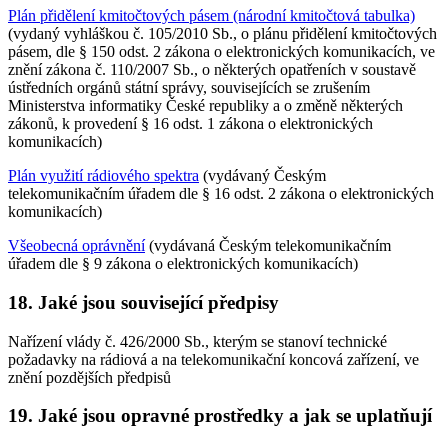
Plán přidělení kmitočtových pásem (národní kmitočtová tabulka)
(vydaný vyhláškou č. 105/2010 Sb., o plánu přidělení kmitočtových
pásem, dle § 150 odst. 2 zákona o elektronických komunikacích, ve
znění zákona č. 110/2007 Sb., o některých opatřeních v soustavě
ústředních orgánů státní správy, souvisejících se zrušením
Ministerstva informatiky České republiky a o změně některých
zákonů, k provedení § 16 odst. 1 zákona o elektronických
komunikacích)
Plán využití rádiového spektra
(vydávaný Českým
telekomunikačním úřadem dle § 16 odst. 2 zákona o elektronických
komunikacích)
Všeobecná oprávnění
(vydávaná Českým telekomunikačním
úřadem dle § 9 zákona o elektronických komunikacích)
18. Jaké jsou související předpisy
Nařízení vlády č. 426/2000 Sb., kterým se stanoví technické
požadavky na rádiová a na telekomunikační koncová zařízení, ve
znění pozdějších předpisů
19. Jaké jsou opravné prostředky a jak se uplatňují