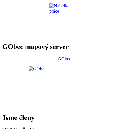
GObec mapový server
GObec
Jsme členy