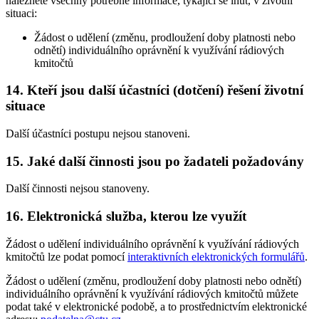
naleznete všechny potřebné informace, týkající se lhůt, v životní
situaci:
Žádost o udělení (změnu, prodloužení doby platnosti nebo
odnětí) individuálního oprávnění k využívání rádiových
kmitočtů
14. Kteří jsou další účastníci (dotčení) řešení životní
situace
Další účastníci postupu nejsou stanoveni.
15. Jaké další činnosti jsou po žadateli požadovány
Další činnosti nejsou stanoveny.
16. Elektronická služba, kterou lze využít
Žádost o udělení individuálního oprávnění k využívání rádiových
kmitočtů lze podat pomocí
interaktivních elektronických formulářů
.
Žádost o udělení (změnu, prodloužení doby platnosti nebo odnětí)
individuálního oprávnění k využívání rádiových kmitočtů můžete
podat také v elektronické podobě, a to prostřednictvím elektronické