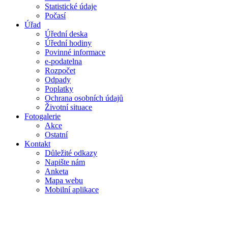
Statistické údaje
Počasí
Úřad
Úřední deska
Úřední hodiny
Povinné informace
e-podatelna
Rozpočet
Odpady
Poplatky
Ochrana osobních údajů
Životní situace
Fotogalerie
Akce
Ostatní
Kontakt
Důležité odkazy
Napište nám
Anketa
Mapa webu
Mobilní aplikace