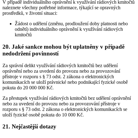
V případě individuálního oprávnění k využívání rádiových kmitočtů
naleznete všechny potřebné informace, týkající se opravných
prostředků, v životní situaci:
Žádost o udělení (změnu, prodloužení doby platnosti nebo
odnětí) individuálního oprávnění k využívání rádiových
kmitočtů
20. Jaké sankce mohou být uplatněny v případě
nedodržení povinností
Za správní delikt využívání rádiových kmitočtů bez udělení
oprávnění nebo za uvedení do provozu nebo za provozování
přístroje v rozporu s § 73 odst. 2 zákona o elektronických
komunikacích se uloží právnické nebo podnikající fyzické osobě
pokuta do 20 000 000 Kč.
Za přestupek využívání rádiových kmitočtů bez udělení oprávnění
nebo za uvedení do provozu nebo za provozování přístroje v
rozporu s § 73 odst. 2 zákona o elektronických komunikacích se
uloží fyzické osobě pokuta do 10 000 Kč.
21. Nejčastější dotazy