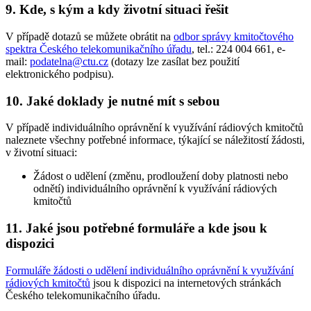
9. Kde, s kým a kdy životní situaci řešit
V případě dotazů se můžete obrátit na
odbor správy kmitočtového
spektra Českého telekomunikačního úřadu
, tel.: 224 004 661, e-
mail:
podatelna@ctu.cz
(dotazy lze zasílat bez použití
elektronického podpisu).
10. Jaké doklady je nutné mít s sebou
V případě individuálního oprávnění k využívání rádiových kmitočtů
naleznete všechny potřebné informace, týkající se náležitostí žádosti,
v životní situaci:
Žádost o udělení (změnu, prodloužení doby platnosti nebo
odnětí) individuálního oprávnění k využívání rádiových
kmitočtů
11. Jaké jsou potřebné formuláře a kde jsou k
dispozici
Formuláře žádosti o udělení individuálního oprávnění k využívání
rádiových kmitočtů
jsou k dispozici na internetových stránkách
Českého telekomunikačního úřadu.