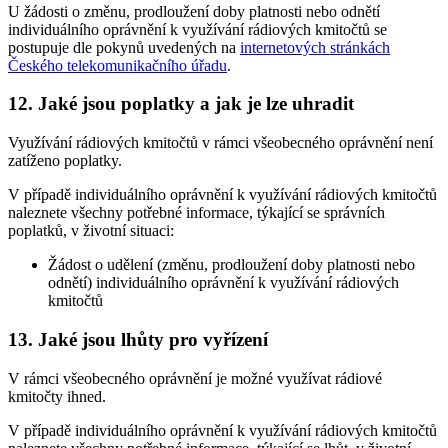
U žádosti o změnu, prodloužení doby platnosti nebo odnětí
individuálního oprávnění k využívání rádiových kmitočtů se
postupuje dle pokynů uvedených na
internetových stránkách
Českého telekomunikačního úřadu
.
12. Jaké jsou poplatky a jak je lze uhradit
Využívání rádiových kmitočtů v rámci všeobecného oprávnění není
zatíženo poplatky.
V případě individuálního oprávnění k využívání rádiových kmitočtů
naleznete všechny potřebné informace, týkající se správních
poplatků, v životní situaci:
Žádost o udělení (změnu, prodloužení doby platnosti nebo
odnětí) individuálního oprávnění k využívání rádiových
kmitočtů
13. Jaké jsou lhůty pro vyřízení
V rámci všeobecného oprávnění je možné využívat rádiové
kmitočty ihned.
V případě individuálního oprávnění k využívání rádiových kmitočtů