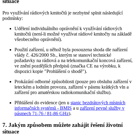
situace
Pro využívání rádiových kmitočtů je nezbytné splnit následující
podmínky:
Udělení individuálního oprávnění k využívání rádiových
kmitočtů (není-li možné využívat rádiové kmitočty na základě
všeobecného oprávnění).
Použití zařízení, u něhož byla posouzena shoda dle nařízení
vlády č. 426/2000 Sb., kterým se stanoví technické
požadavky na rádiová a na telekomunikační koncová zařízení,
ve znění pozdějších předpisů (značka CE na výrobku, k
dispozici kopie "Prohlášení o shodě").
Prokázání odborné způsobilosti (pouze pro obsluhu zařízení v
leteckém a lodním provozu, zařízení v pásmu krátkých vln a
zařízení pro amatérskou radiokomunikační službu).
Přihlášení do evidence (jen u
stanic bezdrátových místních
informačních systémů - BMIS
a u
zařízení pevné služby v
pásmech 71-76 / 81-86 GHz
).
7. Jakým způsobem můžete zahájit řešení životní
situace