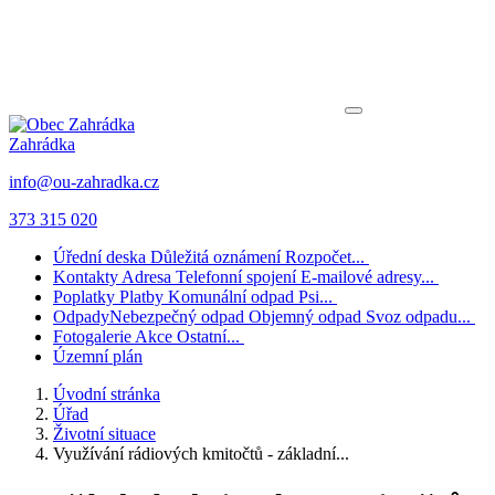
Zahrádka
info@ou-zahradka.cz
373 315 020
Úřední deska
Důležitá oznámení
Rozpočet...
Kontakty
Adresa
Telefonní spojení
E-mailové adresy...
Poplatky
Platby
Komunální odpad
Psi...
Odpady
Nebezpečný odpad
Objemný odpad
Svoz odpadu...
Fotogalerie
Akce
Ostatní...
Územní plán
Úvodní stránka
Úřad
Životní situace
Využívání rádiových kmitočtů - základní...