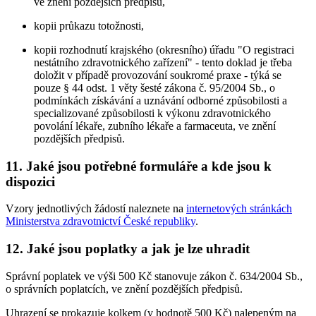
ve znění pozdějších předpisů,
kopii průkazu totožnosti,
kopii rozhodnutí krajského (okresního) úřadu "O registraci
nestátního zdravotnického zařízení" - tento doklad je třeba
doložit v případě provozování soukromé praxe - týká se
pouze § 44 odst. 1 věty šesté zákona č. 95/2004 Sb., o
podmínkách získávání a uznávání odborné způsobilosti a
specializované způsobilosti k výkonu zdravotnického
povolání lékaře, zubního lékaře a farmaceuta, ve znění
pozdějších předpisů.
11. Jaké jsou potřebné formuláře a kde jsou k
dispozici
Vzory jednotlivých žádostí naleznete na
internetových stránkách
Ministerstva zdravotnictví České republiky
.
12. Jaké jsou poplatky a jak je lze uhradit
Správní poplatek ve výši 500 Kč stanovuje zákon č. 634/2004 Sb.,
o správních poplatcích, ve znění pozdějších předpisů.
Uhrazení se prokazuje kolkem (v hodnotě 500 Kč) nalepeným na