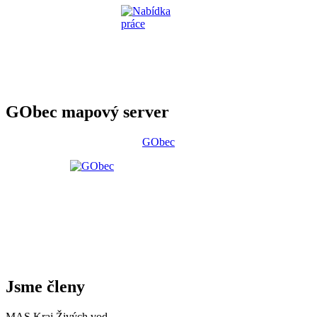
GObec mapový server
GObec
Jsme členy
MAS Kraj Živých vod