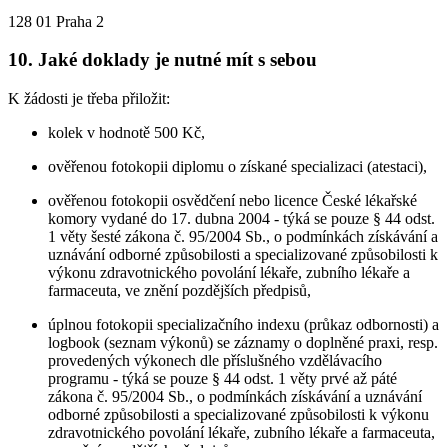
128 01 Praha 2
10. Jaké doklady je nutné mít s sebou
K žádosti je třeba přiložit:
kolek v hodnotě 500 Kč,
ověřenou fotokopii diplomu o získané specializaci (atestaci),
ověřenou fotokopii osvědčení nebo licence České lékařské
komory vydané do 17. dubna 2004 - týká se pouze § 44 odst.
1 věty šesté zákona č. 95/2004 Sb., o podmínkách získávání a
uznávání odborné způsobilosti a specializované způsobilosti k
výkonu zdravotnického povolání lékaře, zubního lékaře a
farmaceuta, ve znění pozdějších předpisů,
úplnou fotokopii specializačního indexu (průkaz odbornosti) a
logbook (seznam výkonů) se záznamy o doplněné praxi, resp.
provedených výkonech dle příslušného vzdělávacího
programu - týká se pouze § 44 odst. 1 věty prvé až páté
zákona č. 95/2004 Sb., o podmínkách získávání a uznávání
odborné způsobilosti a specializované způsobilosti k výkonu
zdravotnického povolání lékaře, zubního lékaře a farmaceuta,