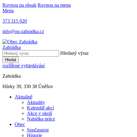
Rovnou na obsah
Rovnou na menu
Menu
373 315 020
info@ou-zahradka.cz
Zahrádka
Hledaný výraz
Hledat
rozšířené vyhledávání
Zahrádka
Hůrky 39, 330 38 Úněšov
Aktuálně
Aktuality
Kalendář akcí
Akce v okolí
Nabídka práce
Obec
Současnost
Historie