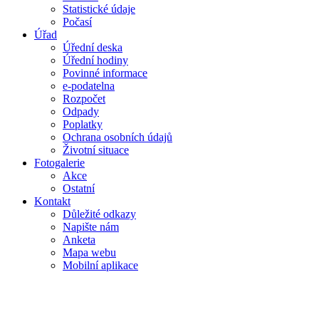
Statistické údaje
Počasí
Úřad
Úřední deska
Úřední hodiny
Povinné informace
e-podatelna
Rozpočet
Odpady
Poplatky
Ochrana osobních údajů
Životní situace
Fotogalerie
Akce
Ostatní
Kontakt
Důležité odkazy
Napište nám
Anketa
Mapa webu
Mobilní aplikace