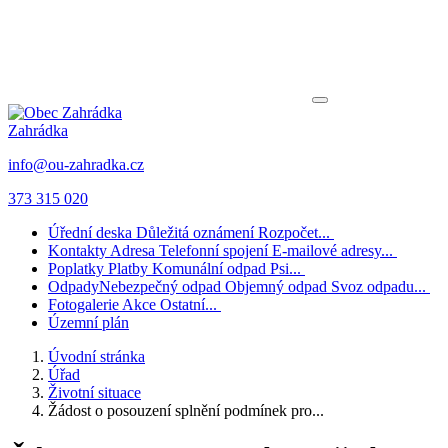
Zahrádka
info@ou-zahradka.cz
373 315 020
Úřední deska
Důležitá oznámení
Rozpočet...
Kontakty
Adresa
Telefonní spojení
E-mailové adresy...
Poplatky
Platby
Komunální odpad
Psi...
Odpady
Nebezpečný odpad
Objemný odpad
Svoz odpadu...
Fotogalerie
Akce
Ostatní...
Územní plán
Úvodní stránka
Úřad
Životní situace
Žádost o posouzení splnění podmínek pro...