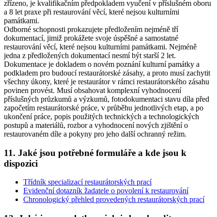
zřízeno, je kvalifikačním předpokladem vyučení v příslušném oboru
a 8 let praxe při restaurování věcí, které nejsou kulturními
památkami.
Odborné schopnosti prokazujete předložením nejméně tří
dokumentací, jimiž prokážete svoje úspěšné a samostatné
restaurování věcí, které nejsou kulturními památkami. Nejméně
jedna z předložených dokumentací nesmí být starší 2 let.
Dokumentace je dokladem o novém poznání kulturní památky a
podkladem pro budoucí restaurátorské zásahy, a proto musí zachytit
všechny úkony, které je restaurátor v rámci restaurátorského zásahu
povinen provést. Musí obsahovat komplexní vyhodnocení
příslušných průzkumů a výzkumů, fotodokumentaci stavu díla před
započetím restaurátorské práce, v průběhu jednotlivých etap, a po
ukončení práce, popis použitých technických a technologických
postupů a materiálů, rozbor a vyhodnocení nových zjištění o
restaurovaném díle a pokyny pro jeho další ochranný režim.
11. Jaké jsou potřebné formuláře a kde jsou k
dispozici
Třídník specializací restaurátorských prací
Evidenční dotazník žadatele o povolení k restaurování
Chronologický přehled provedených restaurátorských prací