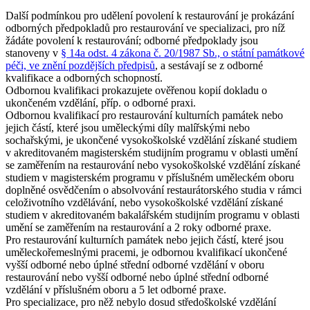
Další podmínkou pro udělení povolení k restaurování je prokázání
odborných předpokladů pro restaurování ve specializaci, pro níž
žádáte povolení k restaurování; odborné předpoklady jsou
stanoveny v
§ 14a odst. 4 zákona č. 20/1987 Sb., o státní památkové
péči, ve znění pozdějších předpisů
, a sestávají se z odborné
kvalifikace a odborných schopností.
Odbornou kvalifikaci prokazujete ověřenou kopií dokladu o
ukončeném vzdělání, příp. o odborné praxi.
Odbornou kvalifikací pro restaurování kulturních památek nebo
jejich částí, které jsou
uměleckými díly malířskými nebo
sochařskými
, je ukončené vysokoškolské vzdělání získané studiem
v akreditovaném magisterském studijním programu v oblasti umění
se zaměřením na restaurování nebo vysokoškolské vzdělání získané
studiem v magisterském programu v příslušném uměleckém oboru
doplněné osvědčením o absolvování restaurátorského studia v rámci
celoživotního vzdělávání, nebo vysokoškolské vzdělání získané
studiem v akreditovaném bakalářském studijním programu v oblasti
umění se zaměřením na restaurování a 2 roky odborné praxe.
Pro restaurování kulturních památek nebo jejich částí, které jsou
uměleckořemeslnými pracemi
, je odbornou kvalifikací ukončené
vyšší odborné nebo úplné střední odborné vzdělání v oboru
restaurování nebo vyšší odborné nebo úplné střední odborné
vzdělání v příslušném oboru a 5 let odborné praxe.
Pro
specializace
, pro něž nebylo dosud středoškolské vzdělání