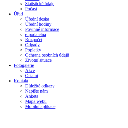
Statistické údaje
Počasí
Úřad
Úřední deska
Úřední hodiny
Povinné informace
e-podatelna
Rozpočet
Odpady
Poplatky
Ochrana osobních údajů
Životní situace
Fotogalerie
Akce
Ostatní
Kontakt
Důležité odkazy
Napište nám
Anketa
Mapa webu
Mobilní aplikace