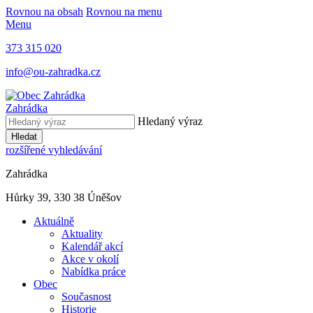
Rovnou na obsah
Rovnou na menu
Menu
373 315 020
info@ou-zahradka.cz
Zahrádka
Hledaný výraz
Hledat
rozšířené vyhledávání
Zahrádka
Hůrky 39, 330 38 Úněšov
Aktuálně
Aktuality
Kalendář akcí
Akce v okolí
Nabídka práce
Obec
Současnost
Historie