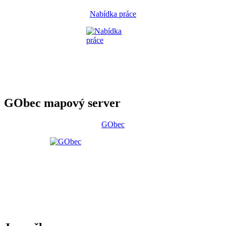
Nabídka práce
GObec mapový server
GObec