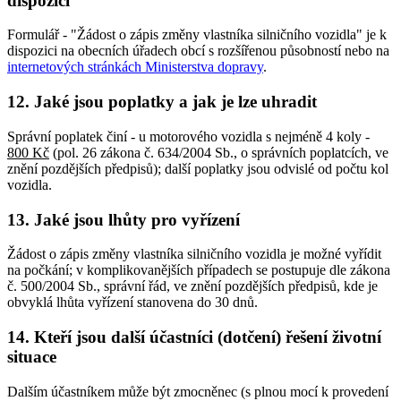
dispozici
Formulář - "Žádost o zápis změny vlastníka silničního vozidla" je k
dispozici na obecních úřadech obcí s rozšířenou působností nebo na
internetových stránkách Ministerstva dopravy
.
12. Jaké jsou poplatky a jak je lze uhradit
Správní poplatek činí - u motorového vozidla s nejméně 4 koly -
800 Kč
(pol. 26 zákona č. 634/2004 Sb., o správních poplatcích, ve
znění pozdějších předpisů); další poplatky jsou odvislé od počtu kol
vozidla.
13. Jaké jsou lhůty pro vyřízení
Žádost o zápis změny vlastníka silničního vozidla je možné vyřídit
na počkání; v komplikovanějších případech se postupuje dle zákona
č. 500/2004 Sb., správní řád, ve znění pozdějších předpisů, kde je
obvyklá lhůta vyřízení stanovena do 30 dnů.
14. Kteří jsou další účastníci (dotčení) řešení životní
situace
Dalším účastníkem může být zmocněnec (s plnou mocí k provedení