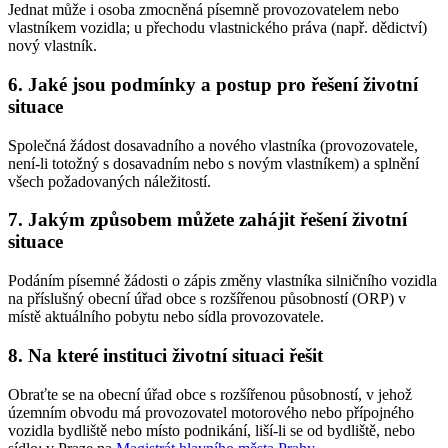
Jednat může i osoba zmocněná písemně provozovatelem nebo
vlastníkem vozidla; u přechodu vlastnického práva (např. dědictví)
nový vlastník.
6. Jaké jsou podmínky a postup pro řešení životní
situace
Společná žádost dosavadního a nového vlastníka (provozovatele,
není-li totožný s dosavadním nebo s novým vlastníkem) a splnění
všech požadovaných náležitostí.
7. Jakým způsobem můžete zahájit řešení životní
situace
Podáním písemné žádosti o zápis změny vlastníka silničního vozidla
na příslušný obecní úřad obce s rozšířenou působností (ORP) v
místě aktuálního pobytu nebo sídla provozovatele.
8. Na které instituci životní situaci řešit
Obraťte se na obecní úřad obce s rozšířenou působností, v jehož
územním obvodu má provozovatel motorového nebo přípojného
vozidla bydliště nebo místo podnikání, liší-li se od bydliště, nebo