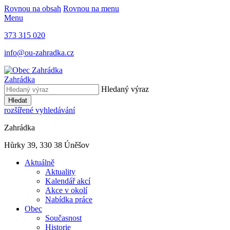
Rovnou na obsah
Rovnou na menu
Menu
373 315 020
info@ou-zahradka.cz
Zahrádka
Hledaný výraz
Hledat
rozšířené vyhledávání
Zahrádka
Hůrky 39, 330 38 Úněšov
Aktuálně
Aktuality
Kalendář akcí
Akce v okolí
Nabídka práce
Obec
Současnost
Historie