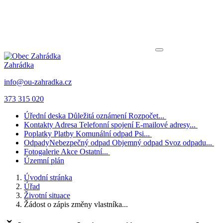
Zahrádka
info@ou-zahradka.cz
373 315 020
Úřední deska
Důležitá oznámení
Rozpočet...
Kontakty
Adresa
Telefonní spojení
E-mailové adresy...
Poplatky
Platby
Komunální odpad
Psi...
Odpady
Nebezpečný odpad
Objemný odpad
Svoz odpadu...
Fotogalerie
Akce
Ostatní...
Územní plán
Úvodní stránka
Úřad
Životní situace
Žádost o zápis změny vlastníka...