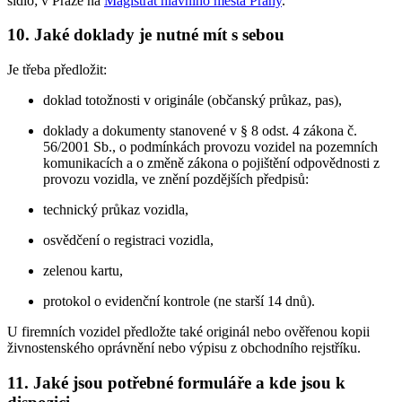
sídlo; v Praze na
Magistrát hlavního města Prahy
.
10. Jaké doklady je nutné mít s sebou
Je třeba předložit:
doklad totožnosti v originále (občanský průkaz, pas),
doklady a dokumenty stanovené v § 8 odst. 4 zákona č.
56/2001 Sb., o podmínkách provozu vozidel na pozemních
komunikacích a o změně zákona o pojištění odpovědnosti z
provozu vozidla, ve znění pozdějších předpisů:
technický průkaz vozidla,
osvědčení o registraci vozidla,
zelenou kartu,
protokol o evidenční kontrole (ne starší 14 dnů).
U firemních vozidel předložte také originál nebo ověřenou kopii
živnostenského oprávnění nebo výpisu z obchodního rejstříku.
11. Jaké jsou potřebné formuláře a kde jsou k