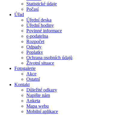
Statistické údaje
Počasí
Úřad
Úřední deska
Úřední hodiny
Povinné informace
e-podatelna
Rozpočet
Odpady
Poplatky
Ochrana osobních údajů
Životní situace
Fotogalerie
Akce
Ostatní
Kontakt
Důležité odkazy
Napište nám
Anketa
Mapa webu
Mobilní aplikace