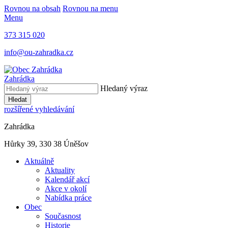
Rovnou na obsah
Rovnou na menu
Menu
373 315 020
info@ou-zahradka.cz
Zahrádka
Hledaný výraz
Hledat
rozšířené vyhledávání
Zahrádka
Hůrky 39, 330 38 Úněšov
Aktuálně
Aktuality
Kalendář akcí
Akce v okolí
Nabídka práce
Obec
Současnost
Historie