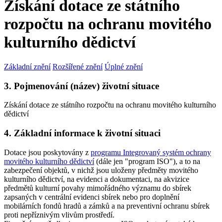
Získání dotace ze státního
rozpočtu na ochranu movitého
kulturního dědictví
Základní znění
Rozšířené znění
Úplné znění
3. Pojmenování (název) životní situace
Získání dotace ze státního rozpočtu na ochranu movitého kulturního
dědictví
4. Základní informace k životní situaci
Dotace jsou poskytovány z
programu Integrovaný systém ochrany
movitého kulturního dědictví
(dále jen "program ISO"), a to na
zabezpečení objektů, v nichž jsou uloženy předměty movitého
kulturního dědictví, na evidenci a dokumentaci, na akvizice
předmětů kulturní povahy mimořádného významu do sbírek
zapsaných v centrální evidenci sbírek nebo pro doplnění
mobilárních fondů hradů a zámků a na preventivní ochranu sbírek
proti nepříznivým vlivům prostředí.