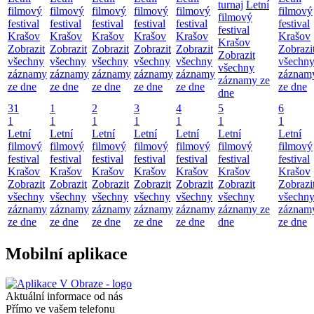
turnaj
Letní
filmový
filmový
filmový
filmový
filmový
filmový
filmový
festival
festival
festival
festival
festival
festival
festival
Krašov
Krašov
Krašov
Krašov
Krašov
Krašov
Krašov
Zobrazit
Zobrazit
Zobrazit
Zobrazit
Zobrazit
Zobrazi
Zobrazit
všechny
všechny
všechny
všechny
všechny
všechn
všechny
záznamy
záznamy
záznamy
záznamy
záznamy
záznam
záznamy ze
ze dne
ze dne
ze dne
ze dne
ze dne
ze dne
dne
31
1
2
3
4
5
6
1
1
1
1
1
1
1
Letní
Letní
Letní
Letní
Letní
Letní
Letní
filmový
filmový
filmový
filmový
filmový
filmový
filmový
festival
festival
festival
festival
festival
festival
festival
Krašov
Krašov
Krašov
Krašov
Krašov
Krašov
Krašov
Zobrazit
Zobrazit
Zobrazit
Zobrazit
Zobrazit
Zobrazit
Zobrazi
všechny
všechny
všechny
všechny
všechny
všechny
všechn
záznamy
záznamy
záznamy
záznamy
záznamy
záznamy ze
záznam
ze dne
ze dne
ze dne
ze dne
ze dne
dne
ze dne
Mobilní aplikace
Aktuální informace od nás
Přímo ve vašem telefonu