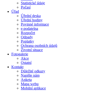
Statistické údaje
Počasí
Úřad
Úřední deska
Úřední hodiny
Povinné informace
e-podatelna
Rozpočet
Odpady
Poplatky
Ochrana osobních údajů
Životní situace
Fotogalerie
Akce
Ostatní
Kontakt
Důležité odkazy
Napište nám
Anketa
Mapa webu
Mobilní aplikace