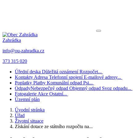
Zahrádka
info@ou-zahradka.cz
373 315 020
Úřední deska
Důležitá oznámení
Rozpočet...
Kontakty
Adresa
Telefonní spojení
E-mailové adresy...
Poplatky
Platby
Komunální odpad
Psi...
Odpady
Nebezpečný odpad
Objemný odpad
Svoz odpadu...
Fotogalerie
Akce
Ostatní...
Územní plán
Úvodní stránka
Úřad
Životní situace
Získání dotace ze státního rozpočtu na...