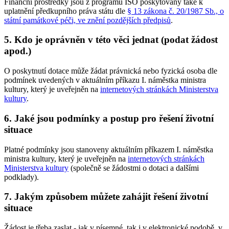
Finanční prostředky jsou z programu ISO poskytovány také k
uplatnění předkupního práva státu dle
§ 13 zákona č. 20/1987 Sb., o
státní památkové péči, ve znění pozdějších předpisů
.
5. Kdo je oprávněn v této věci jednat (podat žádost
apod.)
O poskytnutí dotace může žádat právnická nebo fyzická osoba dle
podmínek uvedených v aktuálním příkazu I. náměstka ministra
kultury, který je uveřejněn na
internetových stránkách Ministerstva
kultury
.
6. Jaké jsou podmínky a postup pro řešení životní
situace
Platné podmínky jsou stanoveny aktuálním příkazem I. náměstka
ministra kultury, který je uveřejněn na
internetových stránkách
Ministerstva kultury
(společně se žádostmi o dotaci a dalšími
podklady).
7. Jakým způsobem můžete zahájit řešení životní
situace
Žádost je třeba zaslat - jak v písemné, tak i v elektronické podobě, v