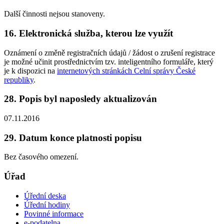
Další činnosti nejsou stanoveny.
16. Elektronická služba, kterou lze využít
Oznámení o změně registračních údajů / žádost o zrušení registrace
je možné učinit prostřednictvím tzv. inteligentního formuláře, který
je k dispozici na
internetových stránkách Celní správy České
republiky
.
28. Popis byl naposledy aktualizován
07.11.2016
29. Datum konce platnosti popisu
Bez časového omezení.
Úřad
Úřední deska
Úřední hodiny
Povinné informace
e-podatelna