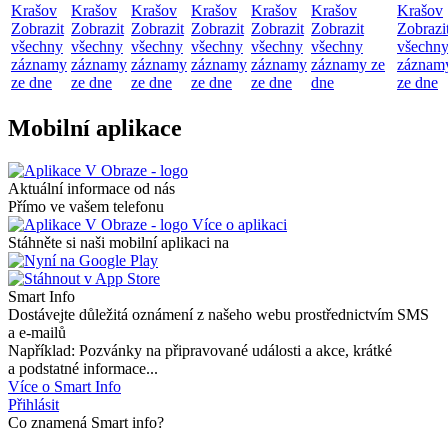
Krašov
Krašov
Krašov
Krašov
Krašov
Krašov
Krašov
Zobrazit
Zobrazit
Zobrazit
Zobrazit
Zobrazit
Zobrazit
Zobrazi
všechny
všechny
všechny
všechny
všechny
všechny
všechn
záznamy
záznamy
záznamy
záznamy
záznamy
záznamy ze
záznam
ze dne
ze dne
ze dne
ze dne
ze dne
dne
ze dne
Mobilní aplikace
Aktuální informace od nás
Přímo ve vašem telefonu
Více o aplikaci
Stáhněte si naši mobilní aplikaci na
Smart Info
Dostávejte důležitá oznámení z našeho webu prostřednictvím SMS
a e-mailů
Například: Pozvánky na připravované události a akce, krátké
a podstatné informace...
Více o Smart Info
Přihlásit
Co znamená Smart info?