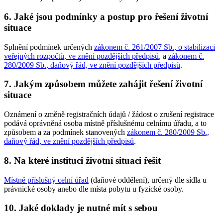
6. Jaké jsou podmínky a postup pro řešení životní
situace
Splnění podmínek určených
zákonem č. 261/2007 Sb., o stabilizaci
veřejných rozpočtů, ve znění pozdějších předpisů
, a
zákonem č.
280/2009 Sb., daňový řád, ve znění pozdějších předpisů
.
7. Jakým způsobem můžete zahájit řešení životní
situace
Oznámení o změně registračních údajů / žádost o zrušení registrace
podává oprávněná osoba místně příslušnému celnímu úřadu, a to
způsobem a za podmínek stanovených
zákonem č. 280/2009 Sb.,
daňový řád, ve znění pozdějších předpisů
.
8. Na které instituci životní situaci řešit
Místně příslušný celní úřad
(daňové oddělení), určený dle sídla u
právnické osoby anebo dle místa pobytu u fyzické osoby.
10. Jaké doklady je nutné mít s sebou