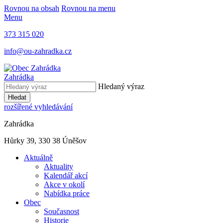
Rovnou na obsah
Rovnou na menu
Menu
373 315 020
info@ou-zahradka.cz
Zahrádka
Hledaný výraz
Hledat
rozšířené vyhledávání
Zahrádka
Hůrky 39, 330 38 Úněšov
Aktuálně
Aktuality
Kalendář akcí
Akce v okolí
Nabídka práce
Obec
Současnost
Historie