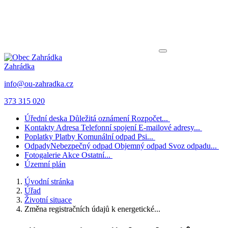
Zahrádka
info@ou-zahradka.cz
373 315 020
Úřední deska
Důležitá oznámení
Rozpočet...
Kontakty
Adresa
Telefonní spojení
E-mailové adresy...
Poplatky
Platby
Komunální odpad
Psi...
Odpady
Nebezpečný odpad
Objemný odpad
Svoz odpadu...
Fotogalerie
Akce
Ostatní...
Územní plán
Úvodní stránka
Úřad
Životní situace
Změna registračních údajů k energetické...