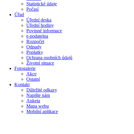
Statistické údaje
Počasí
Úřad
Úřední deska
Úřední hodiny
Povinné informace
e-podatelna
Rozpočet
Odpady
Poplatky
Ochrana osobních údajů
Životní situace
Fotogalerie
Akce
Ostatní
Kontakt
Důležité odkazy
Napište nám
Anketa
Mapa webu
Mobilní aplikace