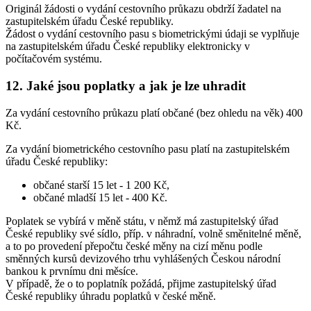
Originál žádosti o vydání cestovního průkazu obdrží žadatel na
zastupitelském úřadu České republiky.
Žádost o vydání cestovního pasu s biometrickými údaji se vyplňuje
na zastupitelském úřadu České republiky elektronicky v
počítačovém systému.
12. Jaké jsou poplatky a jak je lze uhradit
Za vydání cestovního průkazu platí občané (bez ohledu na věk) 400
Kč.
Za vydání biometrického cestovního pasu platí na zastupitelském
úřadu České republiky:
občané starší 15 let - 1 200 Kč,
občané mladší 15 let - 400 Kč.
Poplatek se vybírá v měně státu, v němž má zastupitelský úřad
České republiky své sídlo, příp. v náhradní, volně směnitelné měně,
a to po provedení přepočtu české měny na cizí měnu podle
směnných kursů devizového trhu vyhlášených Českou národní
bankou k prvnímu dni měsíce.
V případě, že o to poplatník požádá, přijme zastupitelský úřad
České republiky úhradu poplatků v české měně.