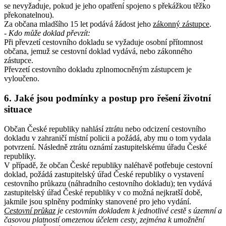
se nevyžaduje, pokud je jeho opatření spojeno s překážkou těžko
překonatelnou).
Za občana mladšího 15 let podává žádost jeho
zákonný zástupce
.
- Kdo může doklad převzít
:
Při převzetí cestovního dokladu se vyžaduje osobní přítomnost
občana, jemuž se cestovní doklad vydává, nebo zákonného
zástupce.
Převzetí cestovního dokladu zplnomocněným zástupcem je
vyloučeno.
6. Jaké jsou podmínky a postup pro řešení životní
situace
Občan České republiky nahlásí ztrátu nebo odcizení cestovního
dokladu v zahraničí místní policii a požádá, aby mu o tom vydala
potvrzení. Následně ztrátu oznámí zastupitelskému úřadu České
republiky.
V případě, že občan České republiky naléhavě potřebuje cestovní
doklad, požádá zastupitelský úřad České republiky o vystavení
cestovního průkazu (náhradního cestovního dokladu); ten vydává
zastupitelský úřad České republiky v co možná nejkratší době,
jakmile jsou splněny podmínky stanovené pro jeho vydání.
Cestovní průkaz
je cestovním dokladem k jednotlivé cestě s územní a
časovou platností omezenou účelem cesty, zejména k umožnění