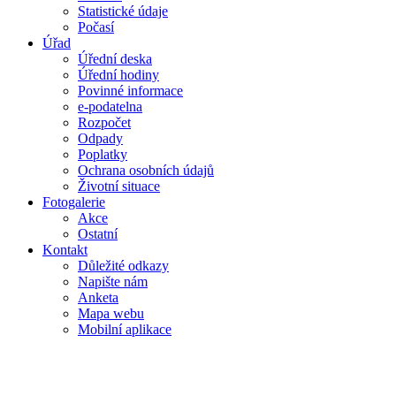
Statistické údaje
Počasí
Úřad
Úřední deska
Úřední hodiny
Povinné informace
e-podatelna
Rozpočet
Odpady
Poplatky
Ochrana osobních údajů
Životní situace
Fotogalerie
Akce
Ostatní
Kontakt
Důležité odkazy
Napište nám
Anketa
Mapa webu
Mobilní aplikace