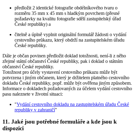
předložit 2 identické fotografie obdélníkového tvaru o
rozměru 35 mm x 45 mm s hladkým povrchem (přesné
požadavky na kvalitu fotografie sdělí zastupitelský úřad
České republiky) a
čitelně a úplně vyplnit originální formulář žádosti o vydání
cestovního průkazu, který obdrží na zastupitelském úřadu
České republiky.
Dále je občan povinen předložit doklad totožnosti, není-li z něho
zřejmé státní občanství České republiky, pak i doklad o státním
občanství České republiky.
Totožnost pro účely vystavení cestovního průkazu může být
potvrzena i jiným občanem, který je držitelem platného cestovního
dokladu České republiky, popř. může být ověřena jiným způsobem.
Informace o dokladech požadovaných za účelem vydání cestovního
pasu naleznete v životní situaci:
"
Vydání cestovního dokladu na zastupitelském úřadu České
republiky v zahraničí
"
11. Jaké jsou potřebné formuláře a kde jsou k
dispozici