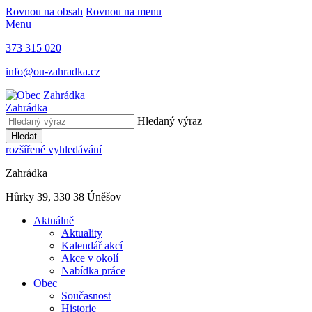
Rovnou na obsah
Rovnou na menu
Menu
373 315 020
info@ou-zahradka.cz
Zahrádka
Hledaný výraz
Hledat
rozšířené vyhledávání
Zahrádka
Hůrky 39, 330 38 Úněšov
Aktuálně
Aktuality
Kalendář akcí
Akce v okolí
Nabídka práce
Obec
Současnost
Historie