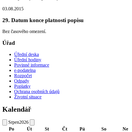
03.08.2015
29. Datum konce platnosti popisu
Bez časového omezení.
Úřad
Úřední deska
Úřední hodiny
Povinné informace
e-podatelna
Rozpočet
Odpady
Poplatky
Ochrana osobních údajů
Životní situace
Kalendář
Srpen
2026
Po
Út
St
Čt
Pá
So
Ne