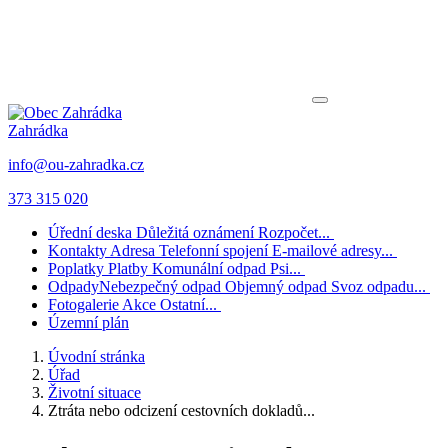
Zahrádka
info@ou-zahradka.cz
373 315 020
Úřední deska
Důležitá oznámení
Rozpočet...
Kontakty
Adresa
Telefonní spojení
E-mailové adresy...
Poplatky
Platby
Komunální odpad
Psi...
Odpady
Nebezpečný odpad
Objemný odpad
Svoz odpadu...
Fotogalerie
Akce
Ostatní...
Územní plán
Úvodní stránka
Úřad
Životní situace
Ztráta nebo odcizení cestovních dokladů...