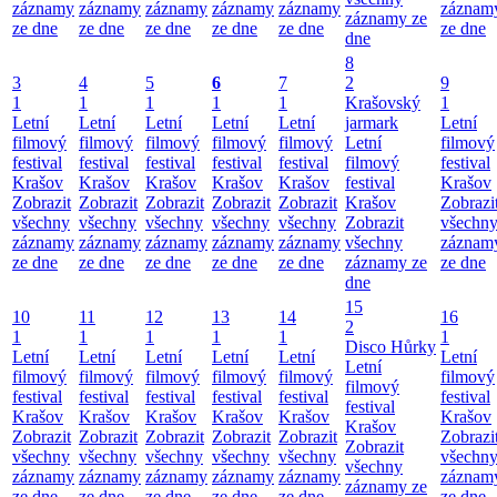
záznamy
záznamy
záznamy
záznamy
záznamy
záznam
záznamy ze
ze dne
ze dne
ze dne
ze dne
ze dne
ze dne
dne
8
3
4
5
6
7
2
9
1
1
1
1
1
Krašovský
1
Letní
Letní
Letní
Letní
Letní
jarmark
Letní
filmový
filmový
filmový
filmový
filmový
Letní
filmový
festival
festival
festival
festival
festival
filmový
festival
Krašov
Krašov
Krašov
Krašov
Krašov
festival
Krašov
Zobrazit
Zobrazit
Zobrazit
Zobrazit
Zobrazit
Krašov
Zobrazi
všechny
všechny
všechny
všechny
všechny
Zobrazit
všechn
záznamy
záznamy
záznamy
záznamy
záznamy
všechny
záznam
ze dne
ze dne
ze dne
ze dne
ze dne
záznamy ze
ze dne
dne
15
10
11
12
13
14
16
2
1
1
1
1
1
1
Disco Hůrky
Letní
Letní
Letní
Letní
Letní
Letní
Letní
filmový
filmový
filmový
filmový
filmový
filmový
filmový
festival
festival
festival
festival
festival
festival
festival
Krašov
Krašov
Krašov
Krašov
Krašov
Krašov
Krašov
Zobrazit
Zobrazit
Zobrazit
Zobrazit
Zobrazit
Zobrazi
Zobrazit
všechny
všechny
všechny
všechny
všechny
všechn
všechny
záznamy
záznamy
záznamy
záznamy
záznamy
záznam
záznamy ze
ze dne
ze dne
ze dne
ze dne
ze dne
ze dne