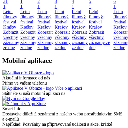
31
1
2
3
4
5
6
1
1
1
1
1
1
1
Letní
Letní
Letní
Letní
Letní
Letní
Letní
filmový
filmový
filmový
filmový
filmový
filmový
filmový
festival
festival
festival
festival
festival
festival
festival
Krašov
Krašov
Krašov
Krašov
Krašov
Krašov
Krašov
Zobrazit
Zobrazit
Zobrazit
Zobrazit
Zobrazit
Zobrazit
Zobrazi
všechny
všechny
všechny
všechny
všechny
všechny
všechn
záznamy
záznamy
záznamy
záznamy
záznamy
záznamy ze
záznam
ze dne
ze dne
ze dne
ze dne
ze dne
dne
ze dne
Mobilní aplikace
Aktuální informace od nás
Přímo ve vašem telefonu
Více o aplikaci
Stáhněte si naši mobilní aplikaci na
Smart Info
Dostávejte důležitá oznámení z našeho webu prostřednictvím SMS
a e-mailů
Například: Pozvánky na připravované události a akce, krátké