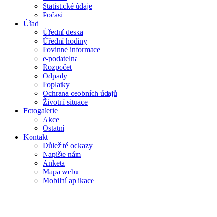
Statistické údaje
Počasí
Úřad
Úřední deska
Úřední hodiny
Povinné informace
e-podatelna
Rozpočet
Odpady
Poplatky
Ochrana osobních údajů
Životní situace
Fotogalerie
Akce
Ostatní
Kontakt
Důležité odkazy
Napište nám
Anketa
Mapa webu
Mobilní aplikace