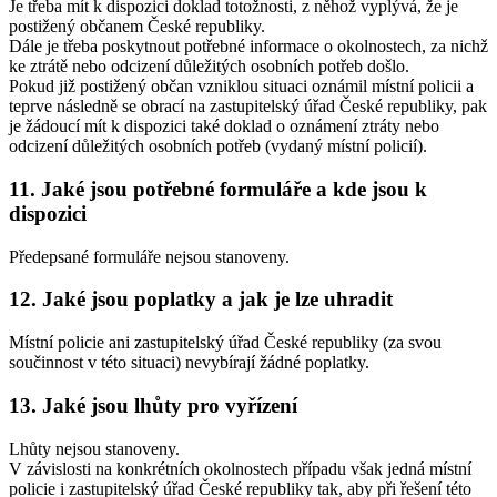
Je třeba mít k dispozici doklad totožnosti, z něhož vyplývá, že je
postižený občanem České republiky.
Dále je třeba poskytnout potřebné informace o okolnostech, za nichž
ke ztrátě nebo odcizení důležitých osobních potřeb došlo.
Pokud již postižený občan vzniklou situaci oznámil místní policii a
teprve následně se obrací na zastupitelský úřad České republiky, pak
je žádoucí mít k dispozici také doklad o oznámení ztráty nebo
odcizení důležitých osobních potřeb (vydaný místní policií).
11. Jaké jsou potřebné formuláře a kde jsou k
dispozici
Předepsané formuláře nejsou stanoveny.
12. Jaké jsou poplatky a jak je lze uhradit
Místní policie ani zastupitelský úřad České republiky (za svou
součinnost v této situaci) nevybírají žádné poplatky.
13. Jaké jsou lhůty pro vyřízení
Lhůty nejsou stanoveny.
V závislosti na konkrétních okolnostech případu však jedná místní
policie i zastupitelský úřad České republiky tak, aby při řešení této