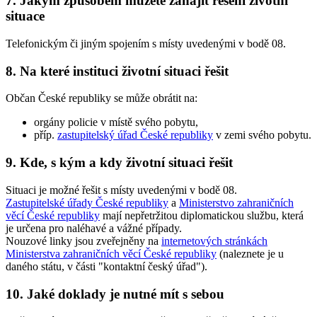
7. Jakým způsobem můžete zahájit řešení životní
situace
Telefonickým či jiným spojením s místy uvedenými v bodě 08.
8. Na které instituci životní situaci řešit
Občan České republiky se může obrátit na:
orgány policie v místě svého pobytu,
příp.
zastupitelský úřad České republiky
v zemi svého pobytu.
9. Kde, s kým a kdy životní situaci řešit
Situaci je možné řešit s místy uvedenými v bodě 08.
Zastupitelské úřady České republiky
a
Ministerstvo zahraničních
věcí České republiky
mají nepřetržitou diplomatickou službu, která
je určena pro naléhavé a vážné případy.
Nouzové linky jsou zveřejněny na
internetových stránkách
Ministerstva zahraničních věcí České republiky
(naleznete je u
daného státu, v části "kontaktní český úřad").
10. Jaké doklady je nutné mít s sebou