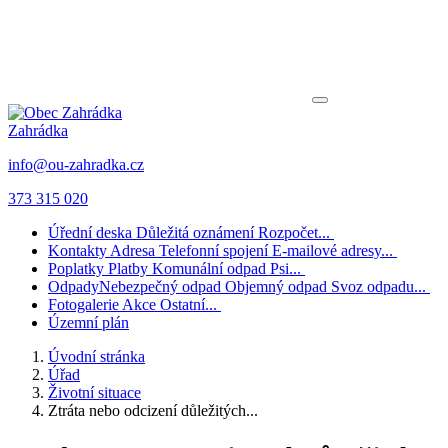
Zahrádka
info@ou-zahradka.cz
373 315 020
Úřední deska
Důležitá oznámení
Rozpočet...
Kontakty
Adresa
Telefonní spojení
E-mailové adresy...
Poplatky
Platby
Komunální odpad
Psi...
Odpady
Nebezpečný odpad
Objemný odpad
Svoz odpadu...
Fotogalerie
Akce
Ostatní...
Územní plán
Úvodní stránka
Úřad
Životní situace
Ztráta nebo odcizení důležitých...