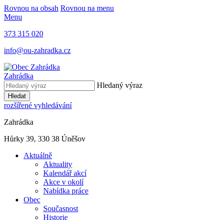
Rovnou na obsah
Rovnou na menu
Menu
373 315 020
info@ou-zahradka.cz
Zahrádka
Hledaný výraz
Hledat
rozšířené vyhledávání
Zahrádka
Hůrky 39, 330 38 Úněšov
Aktuálně
Aktuality
Kalendář akcí
Akce v okolí
Nabídka práce
Obec
Současnost
Historie