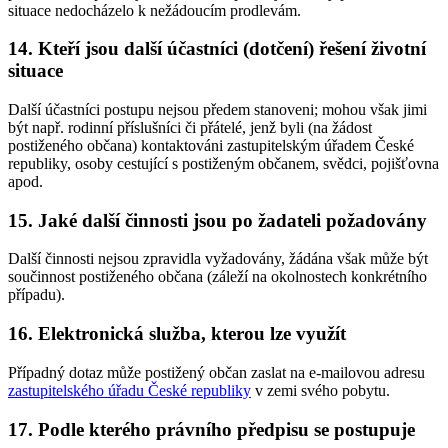
situace nedocházelo k nežádoucím prodlevám.
14. Kteří jsou další účastníci (dotčení) řešení životní
situace
Další účastníci postupu nejsou předem stanoveni; mohou však jimi
být např. rodinní příslušníci či přátelé, jenž byli (na žádost
postiženého občana) kontaktováni zastupitelským úřadem České
republiky, osoby cestující s postiženým občanem, svědci, pojišťovna
apod.
15. Jaké další činnosti jsou po žadateli požadovány
Další činnosti nejsou zpravidla vyžadovány, žádána však může být
součinnost postiženého občana (záleží na okolnostech konkrétního
případu).
16. Elektronická služba, kterou lze využít
Případný dotaz může postižený občan zaslat na e-mailovou adresu
zastupitelského úřadu České republiky
v zemi svého pobytu.
17. Podle kterého právního předpisu se postupuje