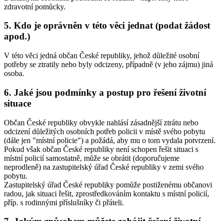
zdravotní pomůcky.
5. Kdo je oprávněn v této věci jednat (podat žádost
apod.)
V této věci jedná občan České republiky, jehož důležité osobní
potřeby se ztratily nebo byly odcizeny, případně (v jeho zájmu) jiná
osoba.
6. Jaké jsou podmínky a postup pro řešení životní
situace
Občan České republiky obvykle nahlásí zásadnější ztrátu nebo
odcizení důležitých osobních potřeb policii v místě svého pobytu
(dále jen "místní policie") a požádá, aby mu o tom vydala potvrzení.
Pokud však občan České republiky není schopen řešit situaci s
místní policií samostatně, může se obrátit (doporučujeme
neprodleně) na zastupitelský úřad České republiky v zemi svého
pobytu.
Zastupitelský úřad České republiky pomůže postiženému občanovi
radou, jak situaci řešit, zprostředkováním kontaktu s místní policií,
příp. s rodinnými příslušníky či přáteli.