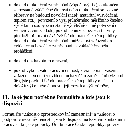
doklad o ukončení zaměstnání (zápočtový list), o ukončení
samostatné výdělečné činnosti nebo o ukončení soustavné
přípravy na budoucí povolání (např. maturitní vysvědčení,
diplom atd.), potvrzení o výši průměrného měsíčního čistého
výdělku, u osoby samostatně výdělečně činné potvrzení o
vyměřovacím základu; pokud nemůžete bez vlastní viny
předložit při první návštěvě Úřadu práce České republiky
doklad o ukončení zaměstnání, můžete být zařazeni do
evidence uchazečů o zaměstnání na základě čestného
prohlášení,
doklad o zdravotním omezení,
pokud vykonáváte pracovní činnost, která nebrání vašemu
zařazení a vedení v evidenci uchazečů o zaměstnání (viz bod
06), jste povinni Úřadu práce České republiky ohlásit a
doložit výkon této činnosti, její rozsah a výši odměny.
11. Jaké jsou potřebné formuláře a kde jsou k
dispozici
Formuláře "Žádost o zprostředkování zaměstnání" a "Žádost o
podporu v nezaměstnanosti" jsou k dispozici na každém kontaktním
pracovišti krajské pobočky Úřadu práce České republiky; potvrzení