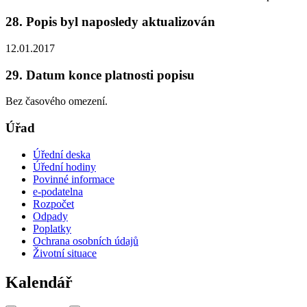
28. Popis byl naposledy aktualizován
12.01.2017
29. Datum konce platnosti popisu
Bez časového omezení.
Úřad
Úřední deska
Úřední hodiny
Povinné informace
e-podatelna
Rozpočet
Odpady
Poplatky
Ochrana osobních údajů
Životní situace
Kalendář