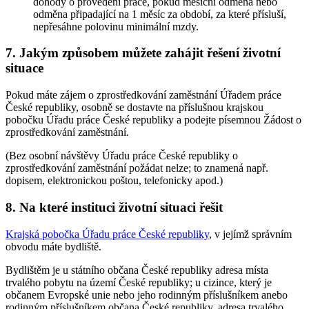
dohody o provedení práce, pokud měsíční odměna nebo
odměna připadající na 1 měsíc za období, za které přísluší,
nepřesáhne polovinu minimální mzdy.
7. Jakým způsobem můžete zahájit řešení životní
situace
Pokud máte zájem o zprostředkování zaměstnání Úřadem práce
České republiky, osobně se dostavte na příslušnou krajskou
pobočku Úřadu práce České republiky a podejte písemnou Žádost o
zprostředkování zaměstnání.
(Bez osobní návštěvy Úřadu práce České republiky o
zprostředkování zaměstnání požádat nelze; to znamená např.
dopisem, elektronickou poštou, telefonicky apod.)
8. Na které instituci životní situaci řešit
Krajská pobočka Úřadu práce České republiky
, v jejímž správním
obvodu máte bydliště.
Bydlištěm je u státního občana České republiky adresa místa
trvalého pobytu na území České republiky; u cizince, který je
občanem Evropské unie nebo jeho rodinným příslušníkem anebo
rodinným příslušníkem občana České republiky, adresa trvalého