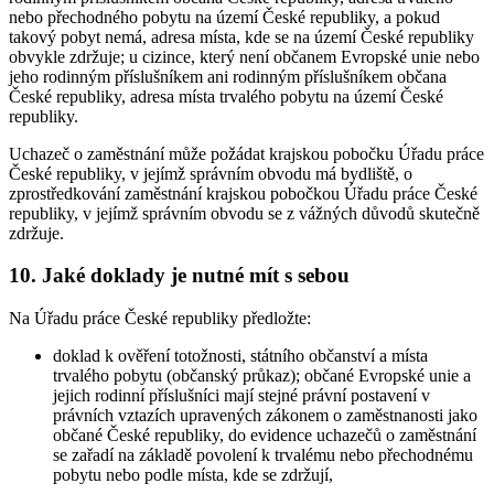
nebo přechodného pobytu na území České republiky, a pokud
takový pobyt nemá, adresa místa, kde se na území České republiky
obvykle zdržuje; u cizince, který není občanem Evropské unie nebo
jeho rodinným příslušníkem ani rodinným příslušníkem občana
České republiky, adresa místa trvalého pobytu na území České
republiky.
Uchazeč o zaměstnání může požádat krajskou pobočku Úřadu práce
České republiky, v jejímž správním obvodu má bydliště, o
zprostředkování zaměstnání krajskou pobočkou Úřadu práce České
republiky, v jejímž správním obvodu se z vážných důvodů skutečně
zdržuje.
10. Jaké doklady je nutné mít s sebou
Na Úřadu práce České republiky předložte:
doklad k ověření totožnosti, státního občanství a místa
trvalého pobytu (občanský průkaz); občané Evropské unie a
jejich rodinní příslušníci mají stejné právní postavení v
právních vztazích upravených zákonem o zaměstnanosti jako
občané České republiky, do evidence uchazečů o zaměstnání
se zařadí na základě povolení k trvalému nebo přechodnému
pobytu nebo podle místa, kde se zdržují,