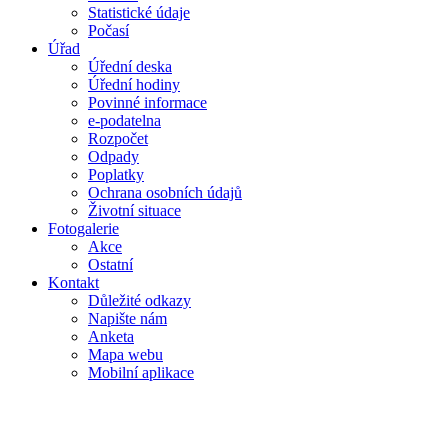
Statistické údaje
Počasí
Úřad
Úřední deska
Úřední hodiny
Povinné informace
e-podatelna
Rozpočet
Odpady
Poplatky
Ochrana osobních údajů
Životní situace
Fotogalerie
Akce
Ostatní
Kontakt
Důležité odkazy
Napište nám
Anketa
Mapa webu
Mobilní aplikace