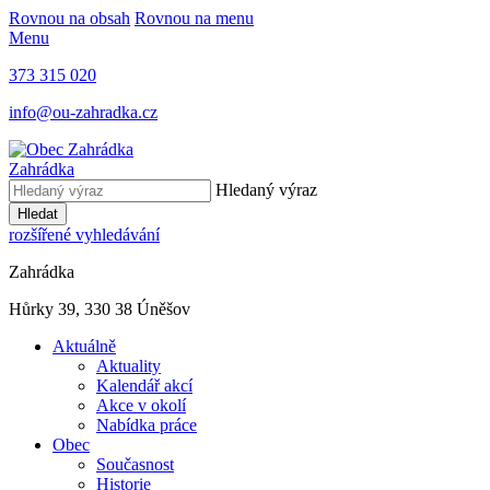
Rovnou na obsah
Rovnou na menu
Menu
373 315 020
info@ou-zahradka.cz
Zahrádka
Hledaný výraz
Hledat
rozšířené vyhledávání
Zahrádka
Hůrky 39, 330 38 Úněšov
Aktuálně
Aktuality
Kalendář akcí
Akce v okolí
Nabídka práce
Obec
Současnost
Historie