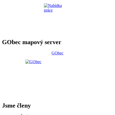
GObec mapový server
GObec
Jsme členy