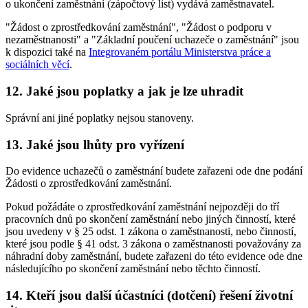
o ukončení zaměstnání (zápočtový list) vydává zaměstnavatel.
"Žádost o zprostředkování zaměstnání", "Žádost o podporu v
nezaměstnanosti" a "Základní poučení uchazeče o zaměstnání" jsou
k dispozici také na
Integrovaném portálu Ministerstva práce a
sociálních věcí
.
12. Jaké jsou poplatky a jak je lze uhradit
Správní ani jiné poplatky nejsou stanoveny.
13. Jaké jsou lhůty pro vyřízení
Do evidence uchazečů o zaměstnání budete zařazeni ode dne podání
Žádosti o zprostředkování zaměstnání.
Pokud požádáte o zprostředkování zaměstnání nejpozději do tří
pracovních dnů po skončení zaměstnání nebo jiných činností, které
jsou uvedeny v § 25 odst. 1 zákona o zaměstnanosti, nebo činností,
které jsou podle § 41 odst. 3 zákona o zaměstnanosti považovány za
náhradní doby zaměstnání, budete zařazeni do této evidence ode dne
následujícího po skončení zaměstnání nebo těchto činností.
14. Kteří jsou další účastníci (dotčení) řešení životní