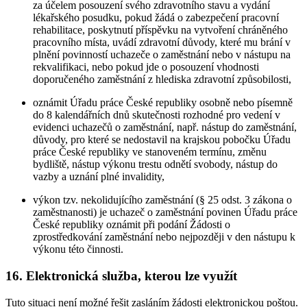
za účelem posouzení svého zdravotního stavu a vydání
lékařského posudku, pokud žádá o zabezpečení pracovní
rehabilitace, poskytnutí příspěvku na vytvoření chráněného
pracovního místa, uvádí zdravotní důvody, které mu brání v
plnění povinností uchazeče o zaměstnání nebo v nástupu na
rekvalifikaci, nebo pokud jde o posouzení vhodnosti
doporučeného zaměstnání z hlediska zdravotní způsobilosti,
oznámit Úřadu práce České republiky osobně nebo písemně
do 8 kalendářních dnů skutečnosti rozhodné pro vedení v
evidenci uchazečů o zaměstnání, např. nástup do zaměstnání,
důvody, pro které se nedostavil na krajskou pobočku Úřadu
práce České republiky ve stanoveném termínu, změnu
bydliště, nástup výkonu trestu odnětí svobody, nástup do
vazby a uznání plné invalidity,
výkon tzv. nekolidujícího zaměstnání (§ 25 odst. 3 zákona o
zaměstnanosti) je uchazeč o zaměstnání povinen Úřadu práce
České republiky oznámit při podání Žádosti o
zprostředkování zaměstnání nebo nejpozději v den nástupu k
výkonu této činnosti.
16. Elektronická služba, kterou lze využít
Tuto situaci není možné řešit zasláním žádosti elektronickou poštou.