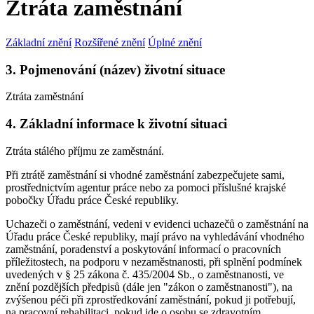
Ztráta zaměstnání
Základní znění
Rozšířené znění
Úplné znění
3. Pojmenování (název) životní situace
Ztráta zaměstnání
4. Základní informace k životní situaci
Ztráta stálého příjmu ze zaměstnání.
Při ztrátě zaměstnání si vhodné zaměstnání zabezpečujete sami,
prostřednictvím agentur práce nebo za pomoci příslušné krajské
pobočky Úřadu práce České republiky.
Uchazeči o zaměstnání, vedeni v evidenci uchazečů o zaměstnání na
Úřadu práce České republiky, mají právo na vyhledávání vhodného
zaměstnání, poradenství a poskytování informací o pracovních
příležitostech, na podporu v nezaměstnanosti, při splnění podmínek
uvedených v § 25 zákona č. 435/2004 Sb., o zaměstnanosti, ve
znění pozdějších předpisů (dále jen "zákon o zaměstnanosti"), na
zvýšenou péči při zprostředkování zaměstnání, pokud ji potřebují,
na pracovní rehabilitaci, pokud jde o osobu se zdravotním