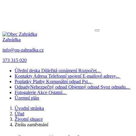
Zahrádka
info@ou-zahradka.cz
373 315 020
Úřední deska
Důležitá oznámení
Rozpočet...
Kontakty
Adresa
Telefonní spojení
E-mailové adresy...
Poplatky
Platby
Komunální odpad
Psi...
Odpady
Nebezpečný odpad
Objemný odpad
Svoz odpadu...
Fotogalerie
Akce
Ostatní...
Územní plán
Úvodní stránka
Úřad
Životní situace
Ztráta zaměstnání