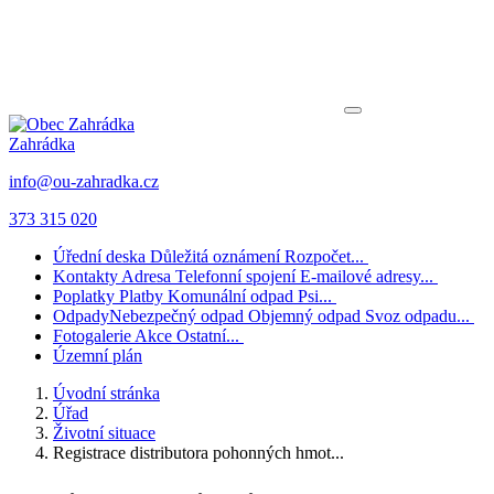
Zahrádka
info@ou-zahradka.cz
373 315 020
Úřední deska
Důležitá oznámení
Rozpočet...
Kontakty
Adresa
Telefonní spojení
E-mailové adresy...
Poplatky
Platby
Komunální odpad
Psi...
Odpady
Nebezpečný odpad
Objemný odpad
Svoz odpadu...
Fotogalerie
Akce
Ostatní...
Územní plán
Úvodní stránka
Úřad
Životní situace
Registrace distributora pohonných hmot...