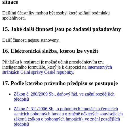
situace
Dalšími účastníky mohou být osoby, které splňují podmínku
spolehlivosti.
15. Jaké další činnosti jsou po žadateli požadovány
Další činnosti nejsou stanoveny.
16. Elektronická služba, kterou lze využít
Přihlášku k registraci je možné učinit prostřednictvím tzv.
inteligentního formuláře, který je k dispozici na
internetových
stránkách Celní správy České republiky
.
17. Podle kterého právního předpisu se postupuje
Zákon č. 280/2009 Sb., daňový řád, ve znění pozdějších
předpisů
Zákon č. 311/2006 Sb., o pohonných hmotách a čerpacích
stanicích pohonných hmot a o změně některých souvisejících
zákonů (zákon o pohonných hmotách), ve znění pozdějších
předpisů