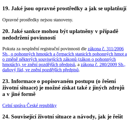
19. Jaké jsou opravné prostředky a jak se uplatňují
Opravné prostředky nejsou stanoveny.
20. Jaké sankce mohou být uplatněny v případě
nedodržení povinností
Pokuta za nesplnění registrační povinnosti dle
zákona č. 311/2006
Sb., o pohonných hmotách a čerpacích stanicích pohonných hmot a
o změně některých souvisejících zákonů (zákon o pohonných
hmotách), ve znění pozdějších předpisů
, a
zákona č. 280/2009 Sb.,
daňový řád, ve znění pozdějších předpisů
.
23. Informace o popisovaném postupu (o řešení
životní situace) je možné získat také z jiných zdrojů
a v jiné formě
Celní správa České republiky
24. Související životní situace a návody, jak je řešit