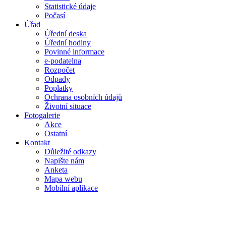
Statistické údaje
Počasí
Úřad
Úřední deska
Úřední hodiny
Povinné informace
e-podatelna
Rozpočet
Odpady
Poplatky
Ochrana osobních údajů
Životní situace
Fotogalerie
Akce
Ostatní
Kontakt
Důležité odkazy
Napište nám
Anketa
Mapa webu
Mobilní aplikace