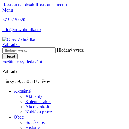
Rovnou na obsah
Rovnou na menu
Menu
373 315 020
info@ou-zahradka.cz
Zahrádka
Hledaný výraz
Hledat
rozšířené vyhledávání
Zahrádka
Hůrky 39, 330 38 Úněšov
Aktuálně
Aktuality
Kalendář akcí
Akce v okolí
Nabídka práce
Obec
Současnost
Historie