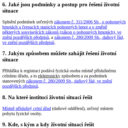
6. Jaké jsou podmínky a postup pro řešení životní
situace
Splnění podmínek určených
zákonem č. 311/2006 Sb., o pohonných
hmotách a čerpacích stanicích pohonných hmot a o změně
některých souvisejících zákonů (zákon o pohonných hmotách), ve
znění pozdějších předpisů
, a
zákonem č. 280/2009 Sb., daňový řád,
ve znění pozdějších předpisů
.
7. Jakým způsobem můžete zahájit řešení životní
situace
Přihlášku k registraci podává fyzická osoba místně příslušnému
celnímu úřadu, a to
elektronicky
způsobem a za podmínek
stanovených
zákonem č. 280/2009 Sb., daňový řád, ve znění
pozdějších předpisů
.
8. Na které instituci životní situaci řešit
Místně příslušný celní úřad
(daňové oddělení), určený místem
pobytu fyzické osoby.
9. Kde, s kým a kdy životní situaci řešit