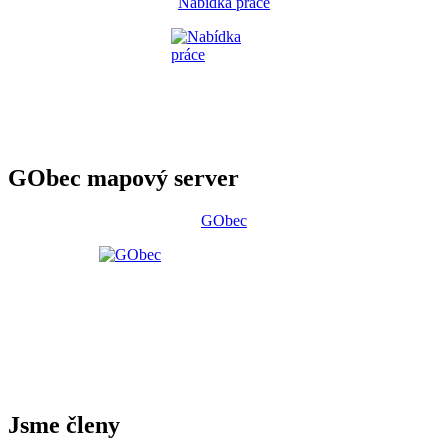
Nabídka práce
GObec mapový server
GObec
Jsme členy