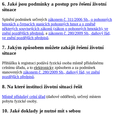
6. Jaké jsou podmínky a postup pro řešení životní
situace
Splnění podmínek určených
zákonem č. 311/2006 Sb., o pohonných
hmotách a čerpacích stanicích pohonných hmot a o změně
některých souvisejících zákonů (zákon o pohonných hmotách), ve
znění pozdějších předpisů
, a
zákonem č. 280/2009 Sb., daňový řád,
ve znění pozdějších předpisů
.
7. Jakým způsobem můžete zahájit řešení životní
situace
Přihlášku k registraci podává fyzická osoba místně příslušnému
celnímu úřadu, a to
elektronicky
způsobem a za podmínek
stanovených
zákonem č. 280/2009 Sb., daňový řád, ve znění
pozdějších předpisů
.
8. Na které instituci životní situaci řešit
Místně příslušný celní úřad
(daňové oddělení), určený místem
pobytu fyzické osoby.
10. Jaké doklady je nutné mít s sebou