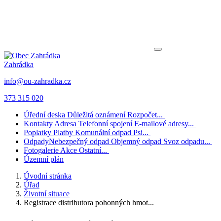
Zahrádka
info@ou-zahradka.cz
373 315 020
Úřední deska
Důležitá oznámení
Rozpočet...
Kontakty
Adresa
Telefonní spojení
E-mailové adresy...
Poplatky
Platby
Komunální odpad
Psi...
Odpady
Nebezpečný odpad
Objemný odpad
Svoz odpadu...
Fotogalerie
Akce
Ostatní...
Územní plán
Úvodní stránka
Úřad
Životní situace
Registrace distributora pohonných hmot...