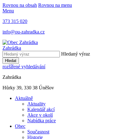
Rovnou na obsah
Rovnou na menu
Menu
373 315 020
info@ou-zahradka.cz
Zahrádka
Hledaný výraz
Hledat
rozšířené vyhledávání
Zahrádka
Hůrky 39, 330 38 Úněšov
Aktuálně
Aktuality
Kalendář akcí
Akce v okolí
Nabídka práce
Obec
Současnost
Historie