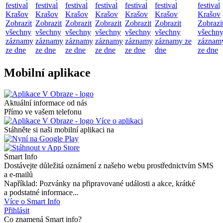
festival
festival
festival
festival
festival
festival
festival
Krašov
Krašov
Krašov
Krašov
Krašov
Krašov
Krašov
Zobrazit
Zobrazit
Zobrazit
Zobrazit
Zobrazit
Zobrazit
Zobrazi
všechny
všechny
všechny
všechny
všechny
všechny
všechn
záznamy
záznamy
záznamy
záznamy
záznamy
záznamy ze
záznam
ze dne
ze dne
ze dne
ze dne
ze dne
dne
ze dne
Mobilní aplikace
Aktuální informace od nás
Přímo ve vašem telefonu
Více o aplikaci
Stáhněte si naši mobilní aplikaci na
Smart Info
Dostávejte důležitá oznámení z našeho webu prostřednictvím SMS
a e-mailů
Například: Pozvánky na připravované události a akce, krátké
a podstatné informace...
Více o Smart Info
Přihlásit
Co znamená Smart info?