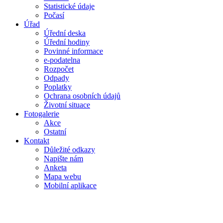
Statistické údaje
Počasí
Úřad
Úřední deska
Úřední hodiny
Povinné informace
e-podatelna
Rozpočet
Odpady
Poplatky
Ochrana osobních údajů
Životní situace
Fotogalerie
Akce
Ostatní
Kontakt
Důležité odkazy
Napište nám
Anketa
Mapa webu
Mobilní aplikace