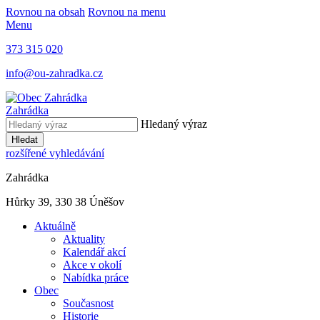
Rovnou na obsah
Rovnou na menu
Menu
373 315 020
info@ou-zahradka.cz
Zahrádka
Hledaný výraz
Hledat
rozšířené vyhledávání
Zahrádka
Hůrky 39, 330 38 Úněšov
Aktuálně
Aktuality
Kalendář akcí
Akce v okolí
Nabídka práce
Obec
Současnost
Historie