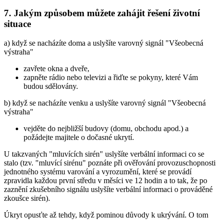
7. Jakým způsobem můžete zahájit řešení životní
situace
a) když se nacházíte doma a uslyšíte varovný signál "Všeobecná
výstraha"
zavřete okna a dveře,
zapněte rádio nebo televizi a řiďte se pokyny, které Vám
budou sdělovány.
b) když se nacházíte venku a uslyšíte varovný signál "Všeobecná
výstraha"
vejděte do nejbližší budovy (domu, obchodu apod.) a
požádejte majitele o dočasné ukrytí.
U takzvaných "mluvících sirén" uslyšíte verbální informaci co se
stalo (tzv. "mluvící sirénu" poznáte při ověřování provozuschopnosti
jednotného systému varování a vyrozumění, které se provádí
zpravidla každou první středu v měsíci ve 12 hodin a to tak, že po
zaznění zkušebního signálu uslyšíte verbální informaci o prováděné
zkoušce sirén).
Úkryt opusťte až tehdy, když pominou důvody k ukrývání. O tom