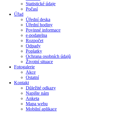
Statistické údaje
Počasí
Úřad
Úřední deska
Úřední hodiny
Povinné informace
e-podatelna
Rozpočet
Odpady
Poplatky
Ochrana osobních údajů
Životní situace
Fotogalerie
Akce
Ostatní
Kontakt
Důležité odkazy
Napište nám
Anketa
Mapa webu
Mobilní aplikace