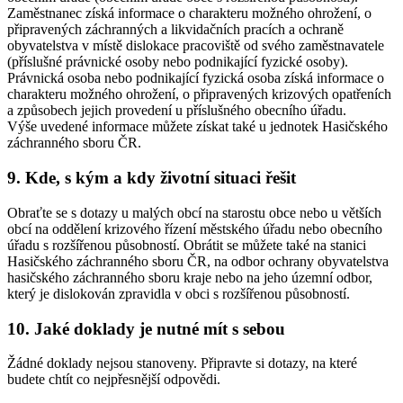
Zaměstnanec získá informace o charakteru možného ohrožení, o
připravených záchranných a likvidačních pracích a ochraně
obyvatelstva v místě dislokace pracoviště od svého zaměstnavatele
(příslušné právnické osoby nebo podnikající fyzické osoby).
Právnická osoba nebo podnikající fyzická osoba získá informace o
charakteru možného ohrožení, o připravených krizových opatřeních
a způsobech jejich provedení u příslušného obecního úřadu.
Výše uvedené informace můžete získat také u jednotek Hasičského
záchranného sboru ČR.
9. Kde, s kým a kdy životní situaci řešit
Obraťte se s dotazy u malých obcí na starostu obce nebo u větších
obcí na oddělení krizového řízení městského úřadu nebo obecního
úřadu s rozšířenou působností. Obrátit se můžete také na stanici
Hasičského záchranného sboru ČR, na odbor ochrany obyvatelstva
hasičského záchranného sboru kraje nebo na jeho územní odbor,
který je dislokován zpravidla v obci s rozšířenou působností.
10. Jaké doklady je nutné mít s sebou
Žádné doklady nejsou stanoveny. Připravte si dotazy, na které
budete chtít co nejpřesnější odpovědi.