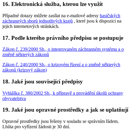
16. Elektronická služba, kterou lze využít
Případné dotazy můžete zasílat na e-mailové adresy
hasičských
záchranných sborů jednotlivých krajů
, které jsou k dispozici na
jejich internetových stránkách.
17. Podle kterého právního předpisu se postupuje
Zákon č. 239/2000 Sb., o integrovaném záchranném systému a o
změně některých zákonů
Zákon č. 240/2000 Sb., o krizovém řízení a o změně některých
zákonů (krizový zákon)
18. Jaké jsou související předpisy
Vyhláška č. 380/2002 Sb., k přípravě a provádění úkolů ochrany
obyvatelstva
19. Jaké jsou opravné prostředky a jak se uplatňují
Opravné prostředky jsou řešeny v souladu se správním řádem.
Lhůta pro vyřízení žádosti je 30 dní.