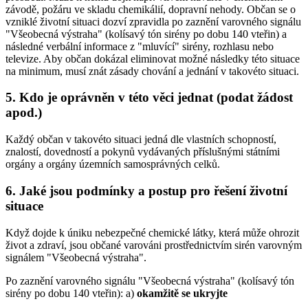
závodě, požáru ve skladu chemikálií, dopravní nehody. Občan se o
vzniklé životní situaci dozví zpravidla po zaznění varovného signálu
"Všeobecná výstraha" (kolísavý tón sirény po dobu 140 vteřin) a
následné verbální informace z "mluvící" sirény, rozhlasu nebo
televize. Aby občan dokázal eliminovat možné následky této situace
na minimum, musí znát zásady chování a jednání v takovéto situaci.
5. Kdo je oprávněn v této věci jednat (podat žádost
apod.)
Každý občan v takovéto situaci jedná dle vlastních schopností,
znalostí, dovedností a pokynů vydávaných příslušnými státními
orgány a orgány územních samosprávných celků.
6. Jaké jsou podmínky a postup pro řešení životní
situace
Když dojde k úniku nebezpečné chemické látky, která může ohrozit
život a zdraví, jsou občané varováni prostřednictvím sirén varovným
signálem "Všeobecná výstraha".
Po zaznění varovného signálu "Všeobecná výstraha" (kolísavý tón
sirény po dobu 140 vteřin): a)
okamžitě se ukryjte