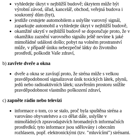
vyhledejte úkryt v nejbližší budově; úkrytem může být
výrobní závod, úřad, kancelář, obchod, veřejná budova i
soukromý dům (byt),
jestliže cestujete automobilem a uslyšíte varovný signál,
zaparkujte automobil a vyhledejte úkryt v nejbližší budově,
okamžité ukrytí v nejbližší budově se doporučuje proto, že v
okamžiku zaznění varovného signálu ještě nevíme k jaké
mimořádné události došlo; pobyt na volném prostranství
může, v případě úniku nebezpečné látky do životního
prostředí, poškodit Vaše zdraví,
b)
zavřete dveře a okna
dveře a okna se zavírají proto, že siréna může s velkou
pravděpodobností signalizovat únik toxických látek, plynů,
jedů nebo radioaktivních látek; uzavřením prostoru snížíte
pravděpodobnost vlastního poškození zdraví,
c)
zapněte rádio nebo televizi
informace o tom, co se stalo, proč byla spuštěna siréna a
varováno obyvatelstvo a co dělat dále, uslyšíte v
mimořádných zpravodajstvích hromadných informačních
prostředků; tyto informace jsou sdělovány i obecním
rozhlasem, popř. elektronickými (tzv. "mluvícími") sirénami.