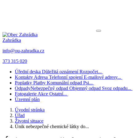
Zahrádka
info@ou-zahradka.cz
373 315 020
Úřední deska
Důležitá oznámení
Rozpočet...
Kontakty
Adresa
Telefonní spojení
E-mailové adresy...
Poplatky
Platby
Komunální odpad
Psi...
Odpady
Nebezpečný odpad
Objemný odpad
Svoz odpadu...
Fotogalerie
Akce
Ostatní...
Územní plán
Úvodní stránka
Úřad
Životní situace
Únik nebezpečné chemické látky do...