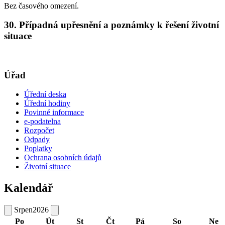
Bez časového omezení.
30. Případná upřesnění a poznámky k řešení životní
situace
Úřad
Úřední deska
Úřední hodiny
Povinné informace
e-podatelna
Rozpočet
Odpady
Poplatky
Ochrana osobních údajů
Životní situace
Kalendář
Srpen
2026
Po
Út
St
Čt
Pá
So
Ne