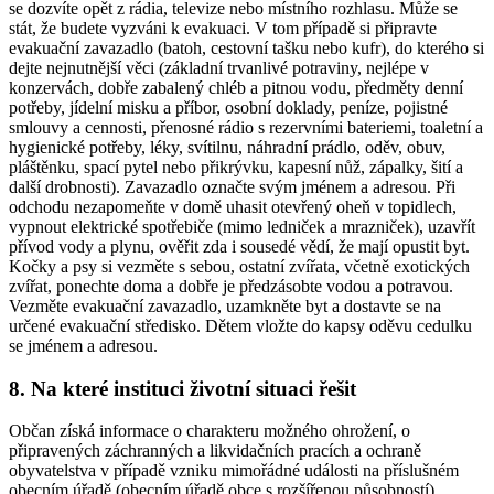
se dozvíte opět z rádia, televize nebo místního rozhlasu. Může se
stát, že budete vyzváni k evakuaci. V tom případě si připravte
evakuační zavazadlo (batoh, cestovní tašku nebo kufr), do kterého si
dejte nejnutnější věci (základní trvanlivé potraviny, nejlépe v
konzervách, dobře zabalený chléb a pitnou vodu, předměty denní
potřeby, jídelní misku a příbor, osobní doklady, peníze, pojistné
smlouvy a cennosti, přenosné rádio s rezervními bateriemi, toaletní a
hygienické potřeby, léky, svítilnu, náhradní prádlo, oděv, obuv,
pláštěnku, spací pytel nebo přikrývku, kapesní nůž, zápalky, šití a
další drobnosti). Zavazadlo označte svým jménem a adresou. Při
odchodu nezapomeňte v domě uhasit otevřený oheň v topidlech,
vypnout elektrické spotřebiče (mimo ledniček a mrazniček), uzavřít
přívod vody a plynu, ověřit zda i sousedé vědí, že mají opustit byt.
Kočky a psy si vezměte s sebou, ostatní zvířata, včetně exotických
zvířat, ponechte doma a dobře je předzásobte vodou a potravou.
Vezměte evakuační zavazadlo, uzamkněte byt a dostavte se na
určené evakuační středisko. Dětem vložte do kapsy oděvu cedulku
se jménem a adresou.
8. Na které instituci životní situaci řešit
Občan získá informace o charakteru možného ohrožení, o
připravených záchranných a likvidačních pracích a ochraně
obyvatelstva v případě vzniku mimořádné události na příslušném
obecním úřadě (obecním úřadě obce s rozšířenou působností).