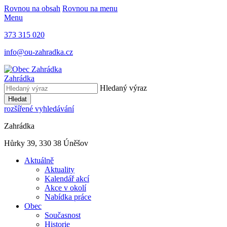
Rovnou na obsah
Rovnou na menu
Menu
373 315 020
info@ou-zahradka.cz
Zahrádka
Hledaný výraz
Hledat
rozšířené vyhledávání
Zahrádka
Hůrky 39, 330 38 Úněšov
Aktuálně
Aktuality
Kalendář akcí
Akce v okolí
Nabídka práce
Obec
Současnost
Historie