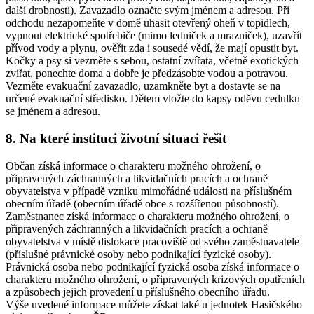
další drobnosti). Zavazadlo označte svým jménem a adresou. Při
odchodu nezapomeňte v domě uhasit otevřený oheň v topidlech,
vypnout elektrické spotřebiče (mimo ledniček a mrazniček), uzavřít
přívod vody a plynu, ověřit zda i sousedé vědí, že mají opustit byt.
Kočky a psy si vezměte s sebou, ostatní zvířata, včetně exotických
zvířat, ponechte doma a dobře je předzásobte vodou a potravou.
Vezměte evakuační zavazadlo, uzamkněte byt a dostavte se na
určené evakuační středisko. Dětem vložte do kapsy oděvu cedulku
se jménem a adresou.
8. Na které instituci životní situaci řešit
Občan získá informace o charakteru možného ohrožení, o
připravených záchranných a likvidačních pracích a ochraně
obyvatelstva v případě vzniku mimořádné události na příslušném
obecním úřadě (obecním úřadě obce s rozšířenou působností).
Zaměstnanec získá informace o charakteru možného ohrožení, o
připravených záchranných a likvidačních pracích a ochraně
obyvatelstva v místě dislokace pracoviště od svého zaměstnavatele
(příslušné právnické osoby nebo podnikající fyzické osoby).
Právnická osoba nebo podnikající fyzická osoba získá informace o
charakteru možného ohrožení, o připravených krizových opatřeních
a způsobech jejich provedení u příslušného obecního úřadu.
Výše uvedené informace můžete získat také u jednotek Hasičského