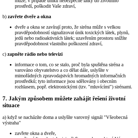
může, v případě úniku nebezpečné látky do životního
prostředí, poškodit Vaše zdraví,
b)
zavřete dveře a okna
dveře a okna se zavírají proto, že siréna může s velkou
pravděpodobností signalizovat únik toxických látek, plynů,
jedů nebo radioaktivních látek; uzavřením prostoru snížíte
pravděpodobnost vlastního poškození zdraví,
c)
zapněte rádio nebo televizi
informace o tom, co se stalo, proč byla spuštěna siréna a
varováno obyvatelstvo a co dělat dále, uslyšíte v
mimořádných zpravodajstvích hromadných informačních
prostředků; tyto informace jsou sdělovány i obecním
rozhlasem, popř. elektronickými (tzv. "mluvícími") sirénami.
7. Jakým způsobem můžete zahájit řešení životní
situace
a) když se nacházíte doma a uslyšíte varovný signál "Všeobecná
výstraha"
zavřete okna a dveře,