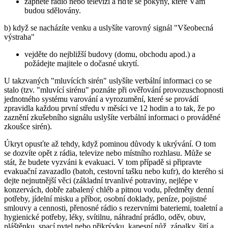
zapněte rádio nebo televizi a řiďte se pokyny, které Vám
budou sdělovány.
b) když se nacházíte venku a uslyšíte varovný signál "Všeobecná
výstraha"
vejděte do nejbližší budovy (domu, obchodu apod.) a
požádejte majitele o dočasné ukrytí.
U takzvaných "mluvících sirén" uslyšíte verbální informaci co se
stalo (tzv. "mluvící sirénu" poznáte při ověřování provozuschopnosti
jednotného systému varování a vyrozumění, které se provádí
zpravidla každou první středu v měsíci ve 12 hodin a to tak, že po
zaznění zkušebního signálu uslyšíte verbální informaci o prováděné
zkoušce sirén).
Úkryt opusťte až tehdy, když pominou důvody k ukrývání. O tom
se dozvíte opět z rádia, televize nebo místního rozhlasu. Může se
stát, že budete vyzváni k evakuaci. V tom případě si připravte
evakuační zavazadlo (batoh, cestovní tašku nebo kufr), do kterého si
dejte nejnutnější věci (základní trvanlivé potraviny, nejlépe v
konzervách, dobře zabalený chléb a pitnou vodu, předměty denní
potřeby, jídelní misku a příbor, osobní doklady, peníze, pojistné
smlouvy a cennosti, přenosné rádio s rezervními bateriemi, toaletní a
hygienické potřeby, léky, svítilnu, náhradní prádlo, oděv, obuv,
pláštěnku, spací pytel nebo přikrývku, kapesní nůž, zápalky, šití a