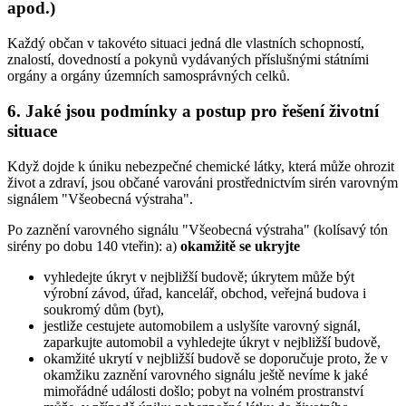
apod.)
Každý občan v takovéto situaci jedná dle vlastních schopností,
znalostí, dovedností a pokynů vydávaných příslušnými státními
orgány a orgány územních samosprávných celků.
6. Jaké jsou podmínky a postup pro řešení životní
situace
Když dojde k úniku nebezpečné chemické látky, která může ohrozit
život a zdraví, jsou občané varováni prostřednictvím sirén varovným
signálem "Všeobecná výstraha".
Po zaznění varovného signálu "Všeobecná výstraha" (kolísavý tón
sirény po dobu 140 vteřin): a)
okamžitě se ukryjte
vyhledejte úkryt v nejbližší budově; úkrytem může být
výrobní závod, úřad, kancelář, obchod, veřejná budova i
soukromý dům (byt),
jestliže cestujete automobilem a uslyšíte varovný signál,
zaparkujte automobil a vyhledejte úkryt v nejbližší budově,
okamžité ukrytí v nejbližší budově se doporučuje proto, že v
okamžiku zaznění varovného signálu ještě nevíme k jaké
mimořádné události došlo; pobyt na volném prostranství