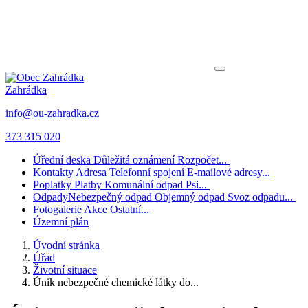
Zahrádka
info@ou-zahradka.cz
373 315 020
Úřední deska
Důležitá oznámení
Rozpočet...
Kontakty
Adresa
Telefonní spojení
E-mailové adresy...
Poplatky
Platby
Komunální odpad
Psi...
Odpady
Nebezpečný odpad
Objemný odpad
Svoz odpadu...
Fotogalerie
Akce
Ostatní...
Územní plán
Úvodní stránka
Úřad
Životní situace
Únik nebezpečné chemické látky do...