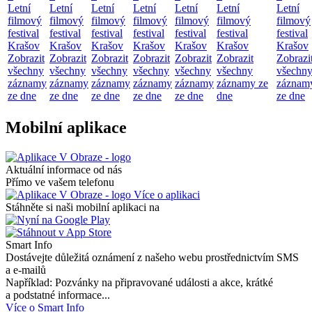
Letní
Letní
Letní
Letní
Letní
Letní
Letní
filmový
filmový
filmový
filmový
filmový
filmový
filmový
festival
festival
festival
festival
festival
festival
festival
Krašov
Krašov
Krašov
Krašov
Krašov
Krašov
Krašov
Zobrazit
Zobrazit
Zobrazit
Zobrazit
Zobrazit
Zobrazit
Zobrazi
všechny
všechny
všechny
všechny
všechny
všechny
všechn
záznamy
záznamy
záznamy
záznamy
záznamy
záznamy ze
záznam
ze dne
ze dne
ze dne
ze dne
ze dne
dne
ze dne
Mobilní aplikace
Aktuální informace od nás
Přímo ve vašem telefonu
Více o aplikaci
Stáhněte si naši mobilní aplikaci na
Smart Info
Dostávejte důležitá oznámení z našeho webu prostřednictvím SMS
a e-mailů
Například: Pozvánky na připravované události a akce, krátké
a podstatné informace...
Více o Smart Info