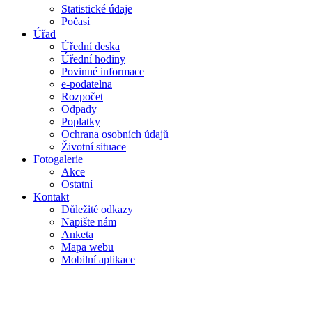
Statistické údaje
Počasí
Úřad
Úřední deska
Úřední hodiny
Povinné informace
e-podatelna
Rozpočet
Odpady
Poplatky
Ochrana osobních údajů
Životní situace
Fotogalerie
Akce
Ostatní
Kontakt
Důležité odkazy
Napište nám
Anketa
Mapa webu
Mobilní aplikace