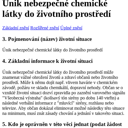
Únik nebezpečné chemické
látky do životního prostředí
Základní znění
Rozšířené znění
Úplné znění
3. Pojmenování (název) životní situace
Únik nebezpečné chemické látky do životního prostředí
4. Základní informace k životní situaci
Únik nebezpečné chemické látky do životního prostředí může
znamenat vážné ohrožení životů a zdraví občanů nebo životního
prostředí. Může k němu dojít např. vlivem havárie v chemickém
závodě, požáru ve skladu chemikálií, dopravní nehody. Občan se o
vzniklé životní situaci dozví zpravidla po zaznění varovného signálu
"Všeobecná výstraha" (kolísavý tón sirény po dobu 140 vteřin) a
následné verbální informace z "mluvící" sirény, rozhlasu nebo
televize. Aby občan dokázal eliminovat možné následky této situace
na minimum, musí znát zásady chování a jednání v takovéto situaci.
5. Kdo je oprávněn v této věci jednat (podat žádost