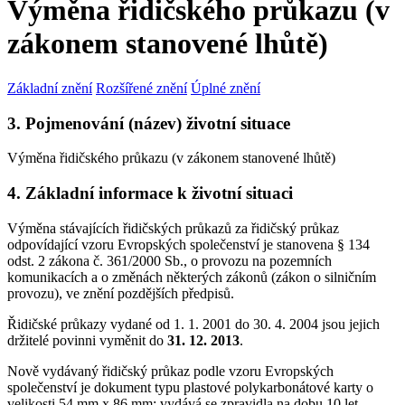
Výměna řidičského průkazu (v
zákonem stanovené lhůtě)
Základní znění
Rozšířené znění
Úplné znění
3. Pojmenování (název) životní situace
Výměna řidičského průkazu (v zákonem stanovené lhůtě)
4. Základní informace k životní situaci
Výměna stávajících řidičských průkazů za řidičský průkaz
odpovídající vzoru Evropských společenství je stanovena § 134
odst. 2 zákona č. 361/2000 Sb., o provozu na pozemních
komunikacích a o změnách některých zákonů (zákon o silničním
provozu), ve znění pozdějších předpisů.
Řidičské průkazy vydané od 1. 1. 2001 do 30. 4. 2004 jsou jejich
držitelé povinni vyměnit do
31. 12. 2013
.
Nově vydávaný řidičský průkaz podle vzoru Evropských
společenství je dokument typu plastové polykarbonátové karty o
velikosti 54 mm x 86 mm; vydává se zpravidla na dobu 10 let.