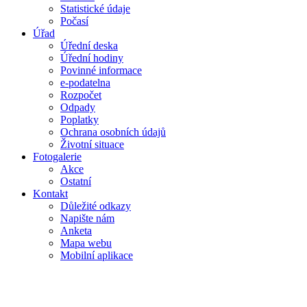
Statistické údaje
Počasí
Úřad
Úřední deska
Úřední hodiny
Povinné informace
e-podatelna
Rozpočet
Odpady
Poplatky
Ochrana osobních údajů
Životní situace
Fotogalerie
Akce
Ostatní
Kontakt
Důležité odkazy
Napište nám
Anketa
Mapa webu
Mobilní aplikace