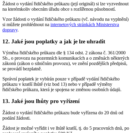
Žádost o vydání řidičského průkazu (její originál) si lze vyzvednout
na kterémkoliv obecním úřadu obce s rozšířenou působností.
Vzor žádosti o vydání řidičského průkazu (vč. návodu na vyplnění)
si můžete prohlédnout na
internetových stránkách Ministerstva
dopravy
.
12. Jaké jsou poplatky a jak je lze uhradit
Výměna řidičského průkazu dle § 134 odst. 2 zákona č. 361/2000
Sb., o provozu na pozemních komunikacích a o změnách některých
zákonů (zákon o silničním provozu), ve znění pozdějších předpisů,
se provádí bezplatně.
Správní poplatek je vybírán pouze v případě vydání řidičského
průkazu v kratší lhůtě (viz bod 13) nebo v případě výměny
řidičského průkazu, která je spojena se změnou osobních údajů.
13. Jaké jsou lhůty pro vyřízení
Žádost o vydání řidičského průkazu bude vyřízena do 20 dnů od
podání žádosti.
Žádost je možné vyřídit i ve lhůtě kratší, tj. do 5 pracovních dnů, po