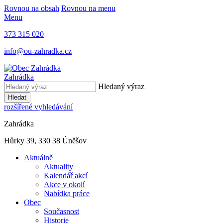
Rovnou na obsah
Rovnou na menu
Menu
373 315 020
info@ou-zahradka.cz
Zahrádka
Hledaný výraz
Hledat
rozšířené vyhledávání
Zahrádka
Hůrky 39, 330 38 Úněšov
Aktuálně
Aktuality
Kalendář akcí
Akce v okolí
Nabídka práce
Obec
Současnost
Historie