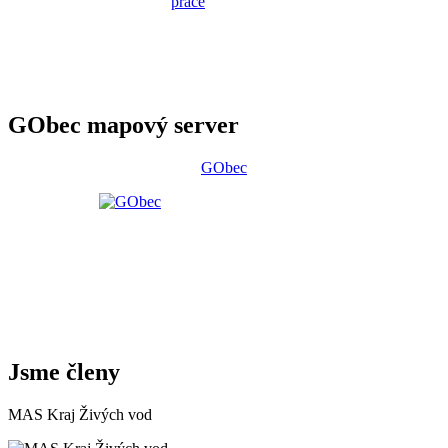
GObec mapový server
GObec
Jsme členy
MAS Kraj Živých vod