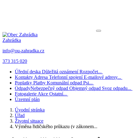
Zahrádka
info@ou-zahradka.cz
373 315 020
Úřední deska
Důležitá oznámení
Rozpočet...
Kontakty
Adresa
Telefonní spojení
E-mailové adresy...
Poplatky
Platby
Komunální odpad
Psi...
Odpady
Nebezpečný odpad
Objemný odpad
Svoz odpadu...
Fotogalerie
Akce
Ostatní...
Územní plán
Úvodní stránka
Úřad
Životní situace
Výměna řidičského průkazu (v zákonem...