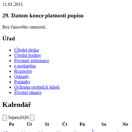
11.01.2011
29. Datum konce platnosti popisu
Bez časového omezení.
Úřad
Úřední deska
Úřední hodiny
Povinné informace
e-podatelna
Rozpočet
Odpady
Poplatky
Ochrana osobních údajů
Životní situace
Kalendář
Srpen
2026
Po
Út
St
Čt
Pá
So
Ne
1