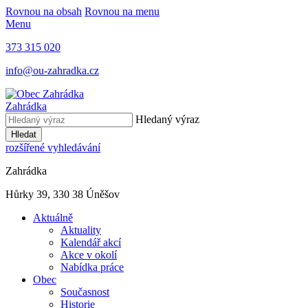
Rovnou na obsah
Rovnou na menu
Menu
373 315 020
info@ou-zahradka.cz
Zahrádka
Hledaný výraz
Hledat
rozšířené vyhledávání
Zahrádka
Hůrky 39, 330 38 Úněšov
Aktuálně
Aktuality
Kalendář akcí
Akce v okolí
Nabídka práce
Obec
Současnost
Historie