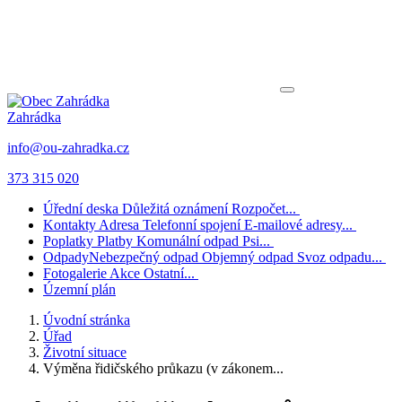
Zahrádka
info@ou-zahradka.cz
373 315 020
Úřední deska
Důležitá oznámení
Rozpočet...
Kontakty
Adresa
Telefonní spojení
E-mailové adresy...
Poplatky
Platby
Komunální odpad
Psi...
Odpady
Nebezpečný odpad
Objemný odpad
Svoz odpadu...
Fotogalerie
Akce
Ostatní...
Územní plán
Úvodní stránka
Úřad
Životní situace
Výměna řidičského průkazu (v zákonem...