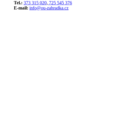
Tel.:
373 315 020
,
725 545 376
E-mail:
info@ou-zahradka.cz