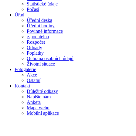
Statistické údaje
Počasí
Úřad
Úřední deska
Úřední hodiny
Povinné informace
e-podatelna
Rozpočet
Odpady
Poplatky
Ochrana osobních údajů
Životní situace
Fotogalerie
Akce
Ostatní
Kontakt
Důležité odkazy
Napište nám
Anketa
Mapa webu
Mobilní aplikace